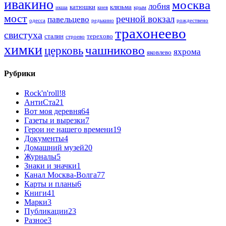
ивакино
москва
лобня
катюшки
клязьма
икша
киев
крым
мост
речной вокзал
павельцево
одесса
редькино
рождествено
трахонеево
свистуха
сталин
терехово
строево
химки
чашниково
церковь
яхрома
яковлево
Рубрики
Rock'n'roll!
8
АнтиСта
21
Вот моя деревня
64
Газеты и вырезки
7
Герои не нашего времени
19
Документы
4
Домашний музей
20
Журналы
5
Знаки и значки
1
Канал Москва-Волга
77
Карты и планы
6
Книги
41
Марки
3
Публикации
23
Разное
3