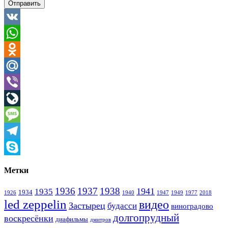
Отправить
VK
WhatsApp
Odnoklassniki
Mail.Ru
Viber
LiveJournal
Message
Telegram
Skype
Метки
1936
1937
1938
1941
1935
1934
1926
1940
1947
1949
1977
2018
led zeppelin
видео
Застырец
будасси
виноградово
долгопрудный
воскресёнки
диафильмы
дмитров