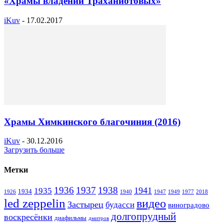
«Храмы владений Траханиотовых»
iKuv
-
17.02.2017
Храмы Химкинского благочиния (2016)
iKuv
-
30.12.2016
Загрузить больше
Метки
1936
1937
1938
1941
1935
1934
1926
1940
1947
1949
1977
2018
led zeppelin
видео
Застырец
будасси
виноградово
долгопрудный
воскресёнки
диафильмы
дмитров