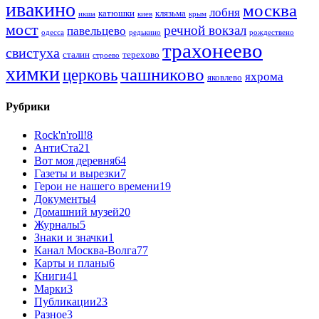
ивакино
москва
лобня
катюшки
клязьма
икша
киев
крым
мост
речной вокзал
павельцево
одесса
редькино
рождествено
трахонеево
свистуха
сталин
терехово
строево
химки
чашниково
церковь
яхрома
яковлево
Рубрики
Rock'n'roll!
8
АнтиСта
21
Вот моя деревня
64
Газеты и вырезки
7
Герои не нашего времени
19
Документы
4
Домашний музей
20
Журналы
5
Знаки и значки
1
Канал Москва-Волга
77
Карты и планы
6
Книги
41
Марки
3
Публикации
23
Разное
3