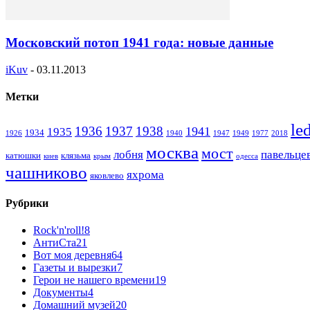
Московский потоп 1941 года: новые данные
iKuv
-
03.11.2013
Метки
le
1936
1937
1938
1941
1935
1934
1926
1940
1947
1949
1977
2018
москва
мост
лобня
павельце
катюшки
клязьма
киев
крым
одесса
чашниково
яхрома
яковлево
Рубрики
Rock'n'roll!
8
АнтиСта
21
Вот моя деревня
64
Газеты и вырезки
7
Герои не нашего времени
19
Документы
4
Домашний музей
20