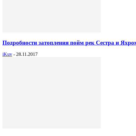
Подробности затопления пойм рек Сестра и Яхрома
iKuv
-
28.11.2017