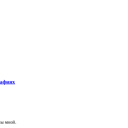
рафиях
ны мной.