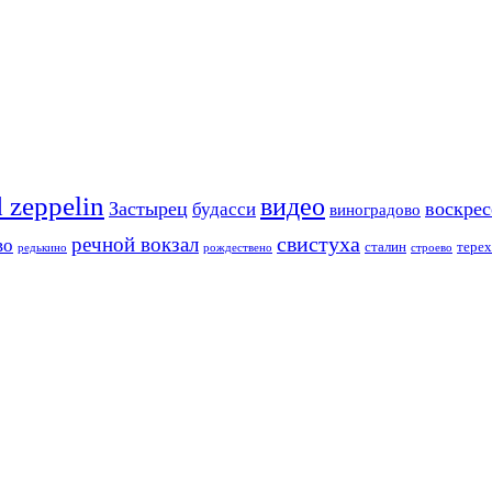
d zeppelin
видео
Застырец
воскре
будасси
виноградово
свистуха
речной вокзал
во
сталин
тере
редькино
рождествено
строево