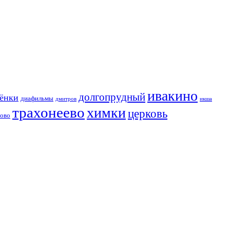
ивакино
долгопрудный
сёнки
диафильмы
дмитров
икша
трахонеево
химки
церковь
хово