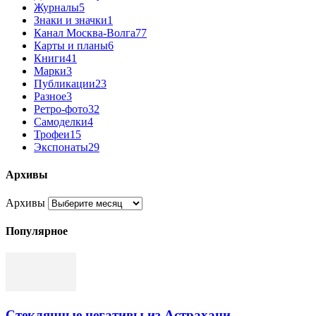
Журналы
5
Знаки и значки
1
Канал Москва-Волга
77
Карты и планы
6
Книги
41
Марки
3
Публикации
23
Разное
3
Ретро-фото
32
Самоделки
4
Трофеи
15
Экспонаты
29
Архивы
Архивы
Популярное
Стеклянные негативы из Астрахани