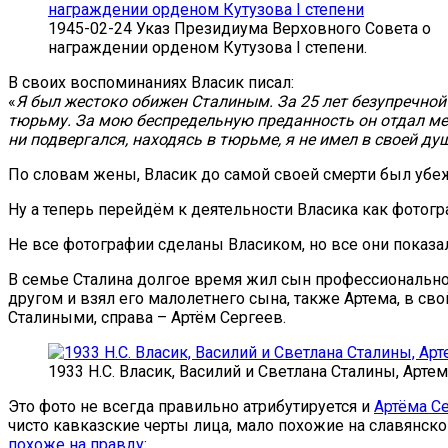
1945-02-24 Указ Президиума Верховного Совета о
награждении орденом Кутузова I степени.
В своих воспоминаниях Власик писал:
«
Я был жестоко обижен Сталиным. За 25 лет безупречной 
тюрьму. За мою беспредельную преданность он отдал меня
ни подвергался, находясь в тюрьме, я не имел в своей ду
По словам жены, Власик до самой своей смерти был убежд
Ну а теперь перейдём к деятельности Власика как фото
Не все фотографии сделаны Власиком, но все они показа
В семье Сталина долгое время жил сын профессиональног
другом и взял его малолетнего сына, также Артема, в сво
Сталиными, справа – Артём Сергеев.
1933 Н.С. Власик, Василий и Светлана Сталины, Артем
Это фото не всегда правильно атрибутируется и
Артёма С
чисто кавказские черты лица, мало похожие на славянс
похоже на правду
: