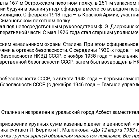
ил в 167-м Острожском пехотном полку, в 251-м запасном 
ии будучи в звании унтер-офицера вместе со взводом пере
 милицию. С февраля 1918 года — в Красной Армии, участ
Симоновском пехотном полку.
тал под непосредственным руководством Ф. Э. Дзержинско
еративной части. С мая 1926 года стал старшим уполномо
ческим начальником охраны Сталина. При этом официально
ями в органах безопасности. С середины 1930-х годов — н
езопасности НКВД СССР, с ноября 1938 года — начальник 1
дарственной безопасности СССР, затем был возвращён в Н
осбезопасности СССР, с августа 1943 года — первый замест
безопасности СССР (с декабря 1946 года — Главное управл
ы Сталина и направлен в уральский город Асбест заместит
в присвоении крупных сумм казенных денег и ценностей, «
ика считают Л. Берию и Г. Маленкова.
«До 12 марта 1953 г
ротив группы врачей обвинения являются ложными. Все пр