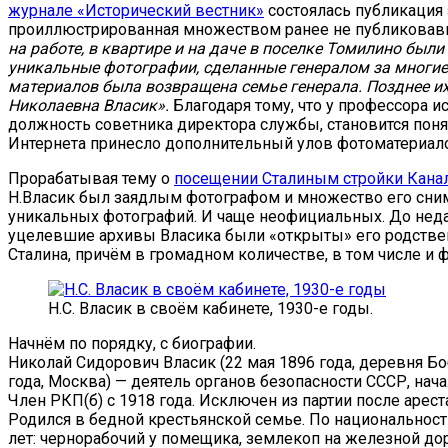
журнале «Исторический вестник»
состоялась публикация 
проиллюстрированная множеством ранее не публиковавш
на работе, в квартире и на даче в поселке Томилино был
уникальные фотографии, сделанные генералом за многие 
материалов была возвращена семье генерала. Позднее и
Николаевна Власик».
Благодаря тому, что у профессора 
должность советника директора службы, становится пон
Интернета принесло дополнительный улов фотоматериалов
Прорабатывая тему о
посещении Сталиным стройки Канал
Н.Власик был заядлым фотографом и множество его сним
уникальных фотографий. И чаще неофициальных. До нед
уцелевшие архивы Власика были «открыты» его родстве
Сталина, причём в громадном количестве, в том числе и ф
Н.С. Власик в своём кабинете, 1930-е годы.
Начнём по порядку, с биографии.
Николай Сидорович Власик (22 мая 1896 года, деревня Б
года, Москва) — деятель органов безопасности СССР, нача
Член РКП(б) с 1918 года. Исключен из партии после арест
Родился в бедной крестьянской семье. По национальност
лет: чернорабочий у помещика, землекоп на железной до