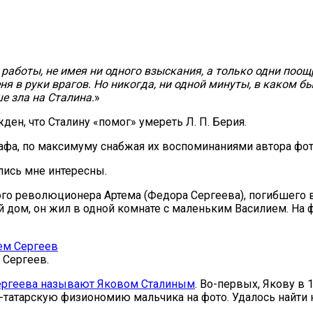
работы, не имея ни одного взыскания, а только одни поощ
 в руки врагов. Но никогда, ни одной минуты, в каком бы
ше зла на Сталина.
»
ен, что Сталину «помог» умереть Л. П. Берия.
графа, по максимуму снабжая их воспоминаниями автора ф
лись мне интересны.
о революционера Артема (Федора Сергеева), погибшего в 1
й дом, он жил в одной комнате с маленьким Василием. На ф
 Сергеев.
ергеева называют Яковом Сталиным
. Во-первых, Якову в 
ко-татарскую физиономию мальчика на фото. Удалось найт