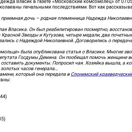
Надежда Власик в газете «Московский комсомолец» от 07.0
колаевны печальными последствиями. Вот как рассказыва
 приемная дочь – родная племянница Надежда Николаевна
лая Власика. Он был реабилитирован посмертно, восстанов
 Красной Звезды и Кутузова, четыре медали, два почетных
зались с Надеждой Николаевной. Договорились о передаче 
омольце» была опубликована статья о Власике. Многие зв
епутата Госдумы Демина. Он пообещал помочь женщине ве
оставить документы. Попросил чая. Хозяйка вышла, а когд
, золотых часов генерала…
амени, который она передала в
Слонимский краеведческий
евны:
944)
35)