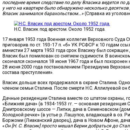
последнее время следствие по делу Власика ведется по 
у него на квартире было обнаружено несколько десятков
Власик занимался барахольством…»
(Справка из уголовно
Н.С. Власик под арестом. Около 1952 года.
17 января 1953 года Военная коллегия Верховного Суда
приговорив по ст. 193-17 п. «б» УК РСФСР к 10 годам сс
амнистии 27 марта 1953 года срок Власику был сокращен 
Власик был помилован со снятием судимости. В воинском
скончался скончался 18 июня 1967 года и был похоронен
28 июня 2000 года постановлением Президиума Верховног
состава преступления».
Власик дольше всех продержался в охране Сталина. Одн
членом семьи Сталина. После смерти Н.С. Аллилуевой он
Дачные резиденции Сталина вместе со штатом охраны, го
«Ближняя дача» (в 1934-1953 гг. — основная резиденция Ст
Дмитровскому шоссе — Липки, дача в Семеновском (дом по
Холодной речке» (в устье р. Лашупсе, впадающей в оз. Риц
Боржоми (Лиаканский дворец), дача в Новом Афоне, дача 
«
Он [Н. С. Власик] просто мешал Берии добраться до Стал