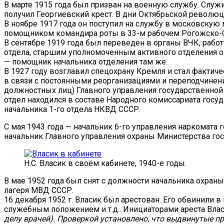
В марте 1915 года был призван на военную службу. Служ
получил Георгиевский крест. В дни Октябрьской революц
В ноябре 1917 года он поступил на службу в московскую
помощником командира роты в 33-м рабочем Рогожско-
В сентябре 1919 года был переведен в органы ВЧК, рабо
отдела, старшим уполномоченным активного отделения оп
— помощник начальника отделения там же.
В 1927 году возглавил спецохрану Кремля и стал факти
в связи с постоянными реорганизациями и переподчинени
должностных лиц) Главного управления государственной б
отдел находился в составе Народного комиссариата госу
начальника 1-го отдела НКВД СССР.
С мая 1943 года — начальник 6-го управления наркомата г
начальник Главного управления охраны Министерства гос
Н.С. Власик в своём кабинете, 1940-е годы.
В мае 1952 года был снят с должности начальника охран
лагеря МВД СССР.
16 декабря 1952 г. Власик был арестован. Его обвинили 
служебным положением и т.д.. Инициаторами ареста Влас
делу врачей). Проверкой установлено, что выдвинутые п