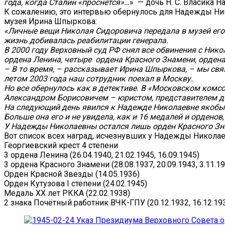
года, когда Сталин «проснётся»…
» — дочь Н. С. Власика 
К сожалению, это интервью обернулось для Надежды Ни
музея Ирина Шпыркова:
«Личные вещи Николая Сидоровича передала в музей его
жизнь добивалась реабилитации генерала.
В 2000 году Верховный суд РФ снял все обвинения с Нико
ордена Ленина, четыре ордена Красного Знамени, ордена
– В то время, – рассказывает Ирина Шпыркова, – мы свя
летом 2003 года наш сотрудник поехал в Москву.
Но все обернулось как в детективе. В «Московском комс
Александром Борисовичем – юристом, представителем д
На следующий день явился к Надежде Николаевне якобы с
Больше она его и не увидела, как и 16 медалей и орденов
У Надежды Николаевны остался лишь орден Красного Зн
Вот список всех наград, исчезнувших у Надежды Никола
Георгиевский крест 4 степени
3 ордена Ленина (26.04.1940, 21.02.1945, 16.09.1945)
3 ордена Красного Знамени (28.08.1937, 20.09.1943, 3.11.1
Орден Красной Звезды (14.05.1936)
Орден Кутузова I степени (24.02.1945)
Медаль ХХ лет РККА (22.02.1938)
2 знака Почётный работник ВЧК-ГПУ (20.12.1932, 16.12.19