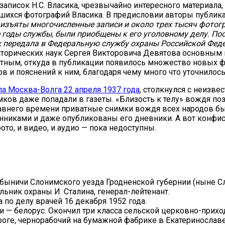
записок Н.С. Власика, чрезвычайно интересного материала,
ихся фотографий Власика. В предисловии авторы публика
и изъяты многочисленные записи и около трех тысяч фотог
годы службы, были приобщены к его уголовному делу. Пос
х передала в Федеральную службу охраны Российской Фед
исторических наук Сергея Викторовича Девятова основным 
ятным, откуда в публикации появилось множество новых ф
 и пояснений к ним, благодаря чему много что уточнилось
а Москва-Волга 22 апреля 1937 года
, столкнулся с неизве
ков даже попадали в газеты. «Близость к телу» вождя по
авнего времени приватные снимки вождя всех народов бы
нниками и даже опубликованы его дневники. А вот конфи
ото, и видео, и аудио — пока недоступны.
обыничи Слонимского уезда Гродненской губернии (ныне С
льник охраны И. Сталина, генерал-лейтенант.
а по делу врачей 16 декабря 1952 года.
и — белорус. Окончил три класса сельской церковно-прих
роге, чернорабочий на бумажной фабрике в Екатеринославе