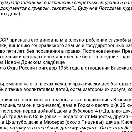
двум направлениям: разглашение секретных сведений и ра
 документов с грифом „секретно“… Будучи в Потсдаме, ку
го дела).
 СССР признала его виновным в злоупотреблении служебны
ылки, лишению генеральского звания и государственных на
до пяти лет, без поражения в правах. Постановлением Пре
 звании и наградах восстановлен не был. Последние годы
 на Новом Донском кладбище.
о Суда России приговор 1955 года в отношении Власика 
овременно на его плечах лежали практически все бытовые
 был также воспитателем детей, организатором их досуга,
рничных, экономок и поваров также подчинялись Власику.
алина, там он и скончался), дача в Горках-десятых (в 35 к
строен перед войной), дача в Зубалово-4 («Дальняя дача»,
а), три дачи в Сочи (одна — недалеко от Мацесты, другая —
в Цхалтубо, дача в Мюсерах (около Пицунды), дача в Кисло
ина, потому что отец бы не дал ему умереть. Он не стал бы