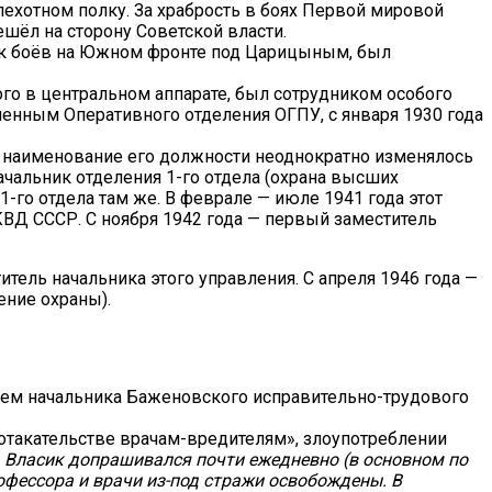
пехотном полку. За храбрость в боях Первой мировой
шёл на сторону Советской власти.
ник боёв на Южном фронте под Царицыным, был
го в центральном аппарате, был сотрудником особого
ченным Оперативного отделения ОГПУ, с января 1930 года
е наименование его должности неоднократно изменялось
ачальник отделения 1-го отдела (охрана высших
-го отдела там же. В феврале — июле 1941 года этот
КВД СССР. С ноября 1942 года — первый заместитель
итель начальника этого управления. С апреля 1946 года —
ение охраны).
елем начальника Баженовского исправительно-трудового
потакательстве врачам-вредителям», злоупотреблении
. Власик допрашивался почти ежедневно (в основном по
офессора и врачи из-под стражи освобождены. В