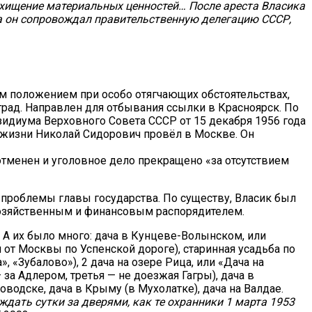
схищение материальных ценностей… После ареста Власика
да он сопровождал правительственную делегацию СССР,
м положением при особо отягчающих обстоятельствах,
град. Направлен для отбывания ссылки в Красноярск. По
зидиума Верховного Совета СССР от 15 декабря 1956 года
 жизни Николай Cидорович провёл в Москве. Он
отменен и уголовное дело прекращено «за отсутствием
 проблемы главы государства. По существу, Власик был
 хозяйственным и финансовым распорядителем.
 А их было много: дача в Кунцеве-Волынском, или
м от Москвы по Успенской дороге), старинная усадьба по
 «Зубалово»), 2 дача на озере Рица, или «Дача на
 за Адлером, третья — не доезжая Гагры), дача в
водске, дача в Крыму (в Мухолатке), дача на Валдае.
 ждать сутки за дверями, как те охранники 1 марта 1953