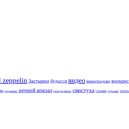
d zeppelin
видео
Застырец
воскре
будасси
виноградово
свистуха
речной вокзал
во
сталин
тере
редькино
рождествено
строево