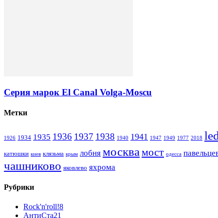
Серия марок El Canal Volga-Moscu
Метки
le
1936
1937
1938
1941
1935
1934
1926
1940
1947
1949
1977
2018
москва
мост
лобня
павельце
катюшки
клязьма
киев
крым
одесса
чашниково
яхрома
яковлево
Рубрики
Rock'n'roll!
8
АнтиСта
21