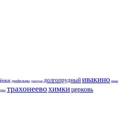
ивакино
долгопрудный
сёнки
диафильмы
дмитров
икша
трахонеево
химки
церковь
хово