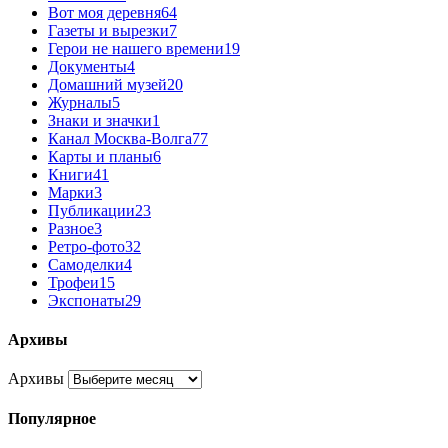
Вот моя деревня
64
Газеты и вырезки
7
Герои не нашего времени
19
Документы
4
Домашний музей
20
Журналы
5
Знаки и значки
1
Канал Москва-Волга
77
Карты и планы
6
Книги
41
Марки
3
Публикации
23
Разное
3
Ретро-фото
32
Самоделки
4
Трофеи
15
Экспонаты
29
Архивы
Архивы
Популярное