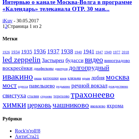
Интервью о канале Москва-Волга в программе
«Календарь» телеканала ОТР. 30 мая...
iKuv
-
30.05.2017
1
2
Страница 1 из 2
Метки
1936
1937
1938
1941
1935
1934
1926
1940
1947
1949
1977
2018
led zeppelin
видео
Застырец
будасси
виноградово
долгопрудный
воскресёнки
диафильмы
дмитров
ивакино
москва
лобня
катюшки
клязьма
икша
киев
крым
мост
речной вокзал
павельцево
одесса
редькино
рождествено
трахонеево
свистуха
сталин
терехово
строево
химки
чашниково
церковь
яхрома
яковлево
Рубрики
Rock'n'roll!
8
АнтиСта
21