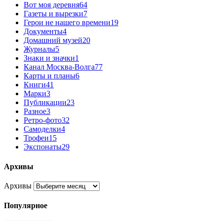
Вот моя деревня
64
Газеты и вырезки
7
Герои не нашего времени
19
Документы
4
Домашний музей
20
Журналы
5
Знаки и значки
1
Канал Москва-Волга
77
Карты и планы
6
Книги
41
Марки
3
Публикации
23
Разное
3
Ретро-фото
32
Самоделки
4
Трофеи
15
Экспонаты
29
Архивы
Архивы
Популярное