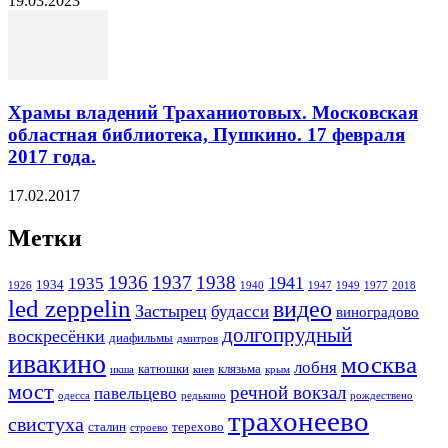
19.03.2023
Храмы владений Траханиотовых. Московская
областная библиотека, Пушкино. 17 февраля
2017 года.
17.02.2017
Метки
1936
1937
1938
1941
1935
1934
1926
1940
1947
1949
1977
2018
led zeppelin
видео
Застырец
будасси
виноградово
долгопрудный
воскресёнки
диафильмы
дмитров
ивакино
москва
лобня
катюшки
клязьма
икша
киев
крым
мост
речной вокзал
павельцево
одесса
редькино
рождествено
трахонеево
свистуха
сталин
терехово
строево