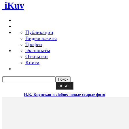
iKuv
Публикации
Видеосюжеты
Трофеи
Экспонаты
Открытки
Книги
НОВОЕ
Н.К. Крупская в Лобне: новые старые фото