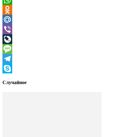
WhatsApp
Odnoklassniki
Mail.Ru
Viber
LiveJournal
Message
Telegram
Skype
Случайное