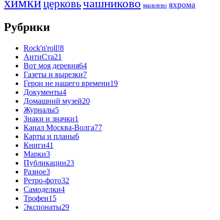
химки
чашниково
церковь
яхрома
яковлево
Рубрики
Rock'n'roll!
8
АнтиСта
21
Вот моя деревня
64
Газеты и вырезки
7
Герои не нашего времени
19
Документы
4
Домашний музей
20
Журналы
5
Знаки и значки
1
Канал Москва-Волга
77
Карты и планы
6
Книги
41
Марки
3
Публикации
23
Разное
3
Ретро-фото
32
Самоделки
4
Трофеи
15
Экспонаты
29