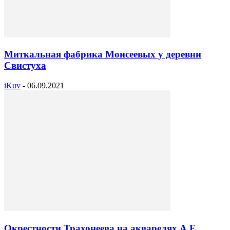
Миткальная фабрика Моисеевых у деревни
Свистуха
iKuv
-
06.09.2021
Окрестности Трахонеева на акварелях А.Е.