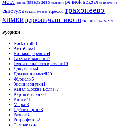
мост
речной вокзал
павельцево
одесса
редькино
рождествено
трахонеево
свистуха
сталин
терехово
строево
химки
чашниково
церковь
яхрома
яковлево
Рубрики
Rock'n'roll!
8
АнтиСта
21
Вот моя деревня
64
Газеты и вырезки
7
Герои не нашего времени
19
Документы
4
Домашний музей
20
Журналы
5
Знаки и значки
1
Канал Москва-Волга
77
Карты и планы
6
Книги
41
Марки
3
Публикации
23
Разное
3
Ретро-фото
32
Самоделки
4