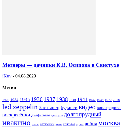
Метнеры — дачники К.В. Осипова в Свистухе
iKuv
-
04.08.2020
Метки
1936
1937
1938
1941
1935
1934
1926
1940
1947
1949
1977
2018
led zeppelin
видео
Застырец
будасси
виноградово
долгопрудный
воскресёнки
диафильмы
дмитров
ивакино
москва
лобня
катюшки
клязьма
икша
киев
крым