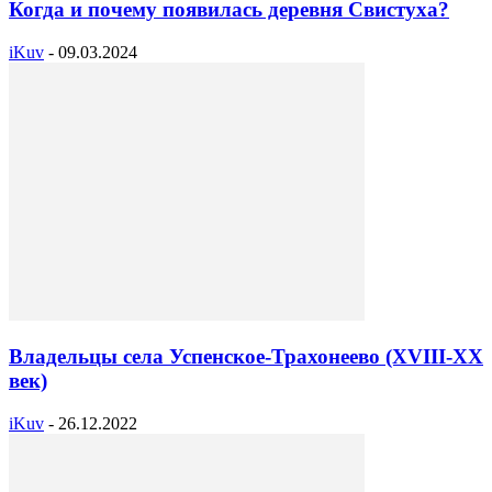
Когда и почему появилась деревня Свистуха?
iKuv
-
09.03.2024
Владельцы села Успенское-Трахонеево (XVIII-XX
век)
iKuv
-
26.12.2022