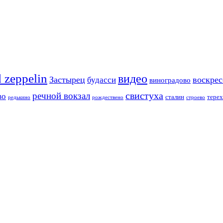
d zeppelin
видео
Застырец
воскре
будасси
виноградово
свистуха
речной вокзал
во
сталин
тере
редькино
рождествено
строево