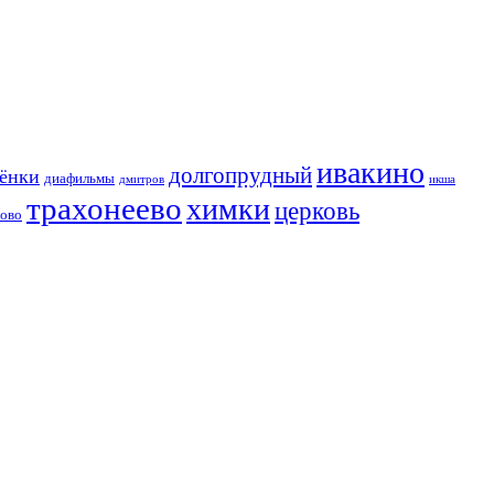
ивакино
долгопрудный
сёнки
диафильмы
дмитров
икша
трахонеево
химки
церковь
хово