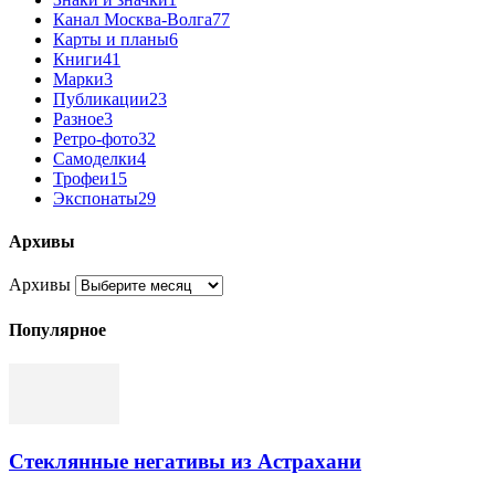
Канал Москва-Волга
77
Карты и планы
6
Книги
41
Марки
3
Публикации
23
Разное
3
Ретро-фото
32
Самоделки
4
Трофеи
15
Экспонаты
29
Архивы
Архивы
Популярное
Стеклянные негативы из Астрахани