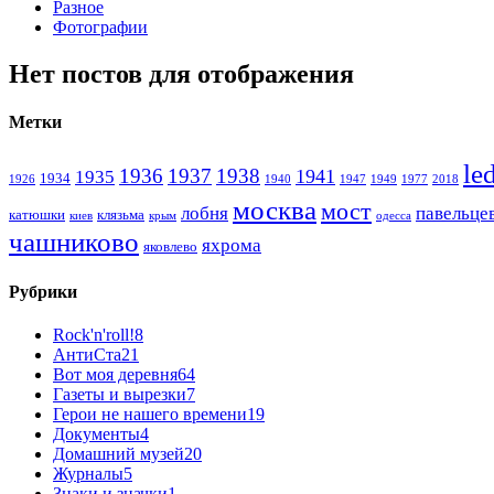
Разное
Фотографии
Нет постов для отображения
Метки
le
1936
1937
1938
1941
1935
1934
1926
1940
1947
1949
1977
2018
москва
мост
лобня
павельце
катюшки
клязьма
киев
крым
одесса
чашниково
яхрома
яковлево
Рубрики
Rock'n'roll!
8
АнтиСта
21
Вот моя деревня
64
Газеты и вырезки
7
Герои не нашего времени
19
Документы
4
Домашний музей
20
Журналы
5
Знаки и значки
1