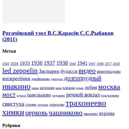
Рогачёвский узел В.С.Карасёв С.С.Рыбаков
(2011)
Метки
1936
1937
1938
1941
1935
1934
1926
1940
1947
1949
1977
2018
led zeppelin
видео
Застырец
будасси
виноградово
долгопрудный
воскресёнки
диафильмы
дмитров
ивакино
москва
лобня
катюшки
клязьма
икша
киев
крым
мост
речной вокзал
павельцево
одесса
редькино
рождествено
трахонеево
свистуха
сталин
терехово
строево
химки
чашниково
церковь
яхрома
яковлево
Рубрики