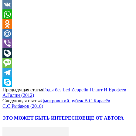
VK
WhatsApp
Odnoklassniki
Mail.Ru
Viber
LiveJournal
Message
Telegram
Предыдущая статья
Годы без Led Zeppelin Плант И.Ерофеев
Skype
А.Галин (2012)
Следующая статья
Дмитровский рубеж В.С.Карасёв
С.С.Рыбаков (2018)
ЭТО МОЖЕТ БЫТЬ ИНТЕРЕСНО
ЕЩЕ ОТ АВТОРА