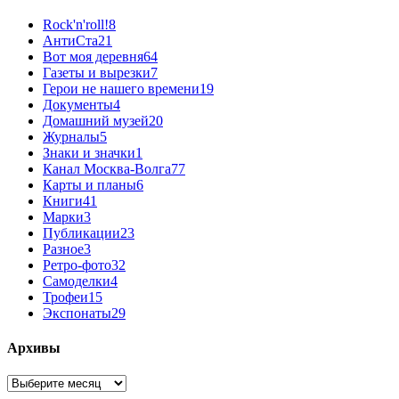
Rock'n'roll!
8
АнтиСта
21
Вот моя деревня
64
Газеты и вырезки
7
Герои не нашего времени
19
Документы
4
Домашний музей
20
Журналы
5
Знаки и значки
1
Канал Москва-Волга
77
Карты и планы
6
Книги
41
Марки
3
Публикации
23
Разное
3
Ретро-фото
32
Самоделки
4
Трофеи
15
Экспонаты
29
Архивы
Архивы