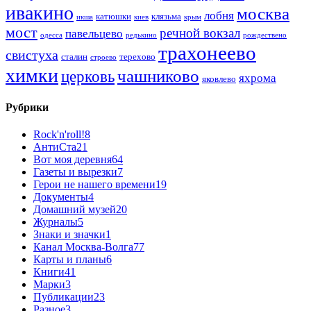
ивакино
москва
лобня
катюшки
клязьма
икша
киев
крым
мост
речной вокзал
павельцево
одесса
редькино
рождествено
трахонеево
свистуха
сталин
терехово
строево
химки
чашниково
церковь
яхрома
яковлево
Рубрики
Rock'n'roll!
8
АнтиСта
21
Вот моя деревня
64
Газеты и вырезки
7
Герои не нашего времени
19
Документы
4
Домашний музей
20
Журналы
5
Знаки и значки
1
Канал Москва-Волга
77
Карты и планы
6
Книги
41
Марки
3
Публикации
23
Разное
3