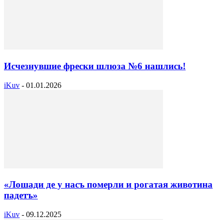
Исчезнувшие фрески шлюза №6 нашлись!
iKuv
-
01.01.2026
«Лошади де у насъ померли и рогатая животина
падетъ»
iKuv
-
09.12.2025