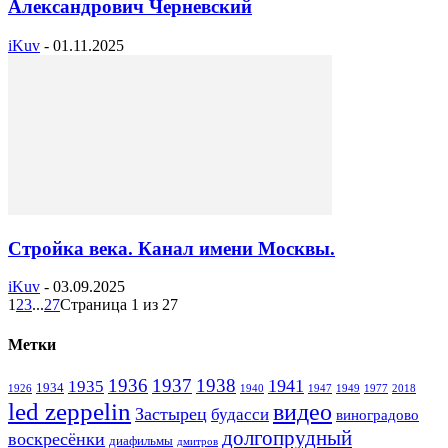
Александрович Черневский
iKuv
-
01.11.2025
Стройка века. Канал имени Москвы.
iKuv
-
03.09.2025
1
2
3
...
27
Страница 1 из 27
Метки
1936
1937
1938
1941
1935
1934
1926
1940
1947
1949
1977
2018
led zeppelin
видео
Застырец
будасси
виноградово
долгопрудный
воскресёнки
диафильмы
дмитров