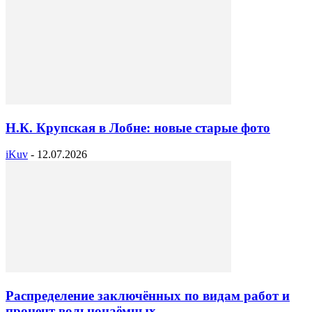
Н.К. Крупская в Лобне: новые старые фото
iKuv
-
12.07.2026
Распределение заключённых по видам работ и
процент вольнонаёмных