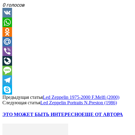
0 голосов
VK
WhatsApp
Odnoklassniki
Mail.Ru
Viber
LiveJournal
Message
Telegram
Предыдущая статья
Led Zeppelin 1975-2000 F.Melfi (2000)
Skype
Следующая статья
Led Zeppelin Portraits N.Preston (1986)
ЭТО МОЖЕТ БЫТЬ ИНТЕРЕСНО
ЕЩЕ ОТ АВТОРА