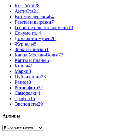
Rock'n'roll!
8
АнтиСта
21
Вот моя деревня
64
Газеты и вырезки
7
Герои не нашего времени
19
Документы
4
Домашний музей
20
Журналы
5
Знаки и значки
1
Канал Москва-Волга
77
Карты и планы
6
Книги
41
Марки
3
Публикации
23
Разное
3
Ретро-фото
32
Самоделки
4
Трофеи
15
Экспонаты
29
Архивы
Архивы