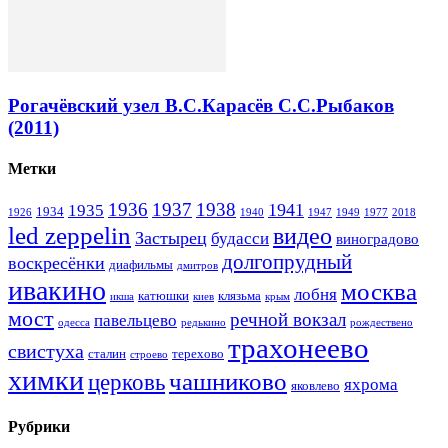
Рогачёвский узел В.С.Карасёв С.С.Рыбаков
(2011)
Метки
1936
1937
1938
1941
1935
1934
1926
1940
1947
1949
1977
2018
led zeppelin
видео
Застырец
будасси
виноградово
долгопрудный
воскресёнки
диафильмы
дмитров
ивакино
москва
лобня
катюшки
клязьма
икша
киев
крым
мост
речной вокзал
павельцево
одесса
редькино
рождествено
трахонеево
свистуха
сталин
терехово
строево
химки
чашниково
церковь
яхрома
яковлево
Рубрики