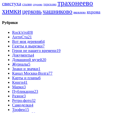
трахонеево
свистуха
сталин
терехово
строево
химки
чашниково
церковь
яхрома
яковлево
Рубрики
Rock'n'roll!
8
АнтиСта
21
Вот моя деревня
64
Газеты и вырезки
7
Герои не нашего времени
19
Документы
4
Домашний музей
20
Журналы
5
Знаки и значки
1
Канал Москва-Волга
77
Карты и планы
6
Книги
41
Марки
3
Публикации
23
Разное
3
Ретро-фото
32
Самоделки
4
Трофеи
15