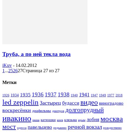
Труба, а по ней текла вода
iKuv
-
14.02.2012
1
...
25
26
27
Страница 27 из 27
Метки
1936
1937
1938
1941
1935
1934
1926
1940
1947
1949
1977
2018
led zeppelin
видео
Застырец
будасси
виноградово
долгопрудный
воскресёнки
диафильмы
дмитров
ивакино
москва
лобня
катюшки
клязьма
икша
киев
крым
мост
речной вокзал
павельцево
одесса
редькино
рождествено