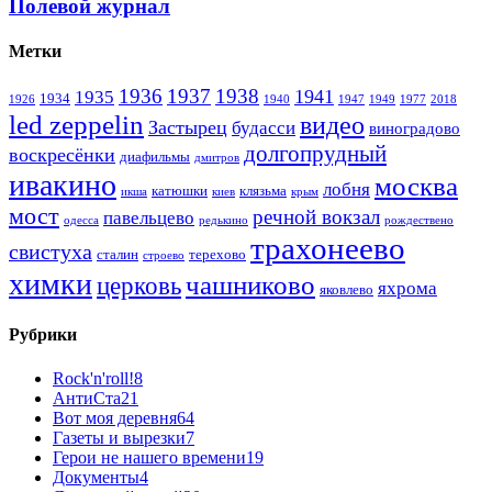
Полевой журнал
Метки
1936
1937
1938
1941
1935
1934
1926
1940
1947
1949
1977
2018
led zeppelin
видео
Застырец
будасси
виноградово
долгопрудный
воскресёнки
диафильмы
дмитров
ивакино
москва
лобня
катюшки
клязьма
икша
киев
крым
мост
речной вокзал
павельцево
одесса
редькино
рождествено
трахонеево
свистуха
сталин
терехово
строево
химки
чашниково
церковь
яхрома
яковлево
Рубрики
Rock'n'roll!
8
АнтиСта
21
Вот моя деревня
64
Газеты и вырезки
7
Герои не нашего времени
19
Документы
4