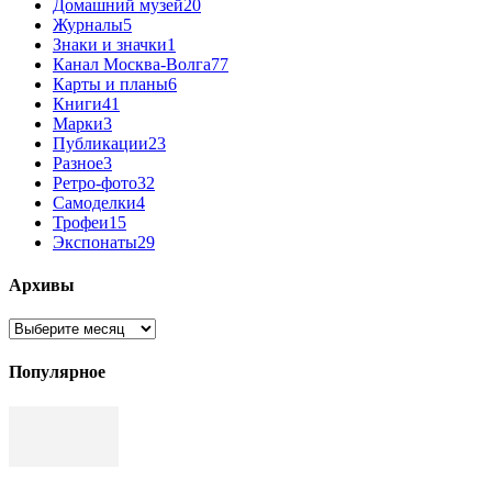
Домашний музей
20
Журналы
5
Знаки и значки
1
Канал Москва-Волга
77
Карты и планы
6
Книги
41
Марки
3
Публикации
23
Разное
3
Ретро-фото
32
Самоделки
4
Трофеи
15
Экспонаты
29
Архивы
Архивы
Популярное