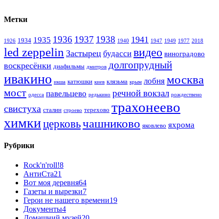
Метки
1936
1937
1938
1941
1935
1934
1926
1940
1947
1949
1977
2018
led zeppelin
видео
Застырец
будасси
виноградово
долгопрудный
воскресёнки
диафильмы
дмитров
ивакино
москва
лобня
катюшки
клязьма
икша
киев
крым
мост
речной вокзал
павельцево
одесса
редькино
рождествено
трахонеево
свистуха
сталин
терехово
строево
химки
чашниково
церковь
яхрома
яковлево
Рубрики
Rock'n'roll!
8
АнтиСта
21
Вот моя деревня
64
Газеты и вырезки
7
Герои не нашего времени
19
Документы
4
Домашний музей
20