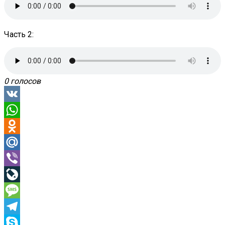
Часть 2:
0 голосов
VK
WhatsApp
Odnoklassniki
Mail.Ru
Viber
LiveJournal
Message
Telegram