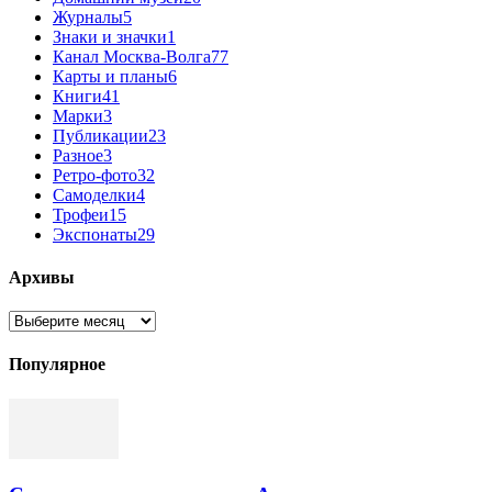
Журналы
5
Знаки и значки
1
Канал Москва-Волга
77
Карты и планы
6
Книги
41
Марки
3
Публикации
23
Разное
3
Ретро-фото
32
Самоделки
4
Трофеи
15
Экспонаты
29
Архивы
Архивы
Популярное