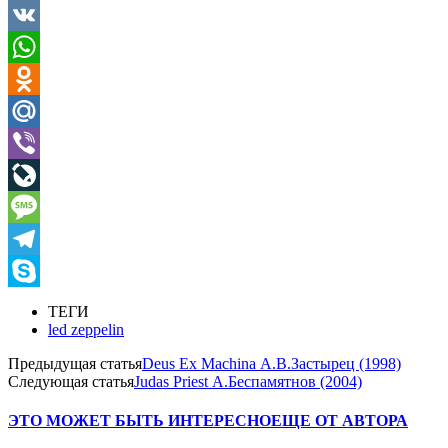
VK
WhatsApp
Odnoklassniki
Mail.Ru
Viber
LiveJournal
Message
Telegram
Skype
ТЕГИ
led zeppelin
Предыдущая статья
Deus Ex Machina А.В.Застырец (1998)
Следующая статья
Judas Priest А.Беспамятнов (2004)
ЭТО МОЖЕТ БЫТЬ ИНТЕРЕСНО
ЕЩЕ ОТ АВТОРА