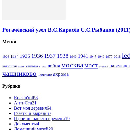
Рогачёвский узел В.С.Карасёв С.С.Рыбаков (2011
Метки
le
1936
1937
1938
1941
1935
1934
1926
1940
1947
1949
1977
2018
москва
мост
лобня
павельце
катюшки
клязьма
киев
крым
одесса
чашниково
яхрома
яковлево
Рубрики
Rock'n'roll!
8
АнтиСта
21
Вот моя деревня
64
Газеты и вырезки
7
Герои не нашего времени
19
Документы
4
Домашний музей
20