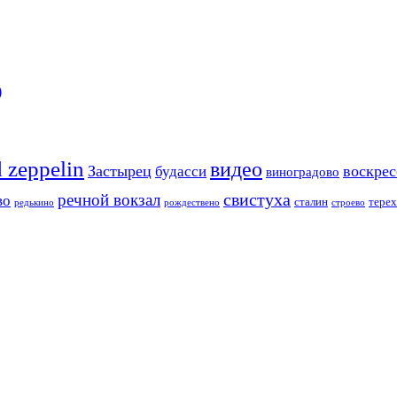
)
d zeppelin
видео
Застырец
воскре
будасси
виноградово
свистуха
речной вокзал
во
сталин
тере
редькино
рождествено
строево