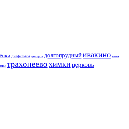
ивакино
долгопрудный
сёнки
диафильмы
дмитров
икша
трахонеево
химки
церковь
хово