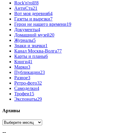
Rock'n'roll!
8
АнтиСта
21
Вот моя деревня
64
Газеты и вырезки
7
Герои не нашего времени
19
Документы
4
Домашний музей
20
Журналы
5
Знаки и значки
1
Канал Москва-Волга
77
Карты и планы
6
Книги
41
Марки
3
Публикации
23
Разное
3
Ретро-фото
32
Самоделки
4
Трофеи
15
Экспонаты
29
Архивы
Архивы