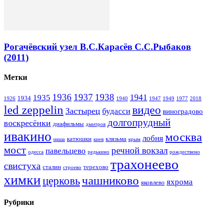
Рогачёвский узел В.С.Карасёв С.С.Рыбаков
(2011)
Метки
1936
1937
1938
1941
1935
1934
1926
1940
1947
1949
1977
2018
led zeppelin
видео
Застырец
будасси
виноградово
долгопрудный
воскресёнки
диафильмы
дмитров
ивакино
москва
лобня
катюшки
клязьма
икша
киев
крым
мост
речной вокзал
павельцево
одесса
редькино
рождествено
трахонеево
свистуха
сталин
терехово
строево
химки
чашниково
церковь
яхрома
яковлево
Рубрики