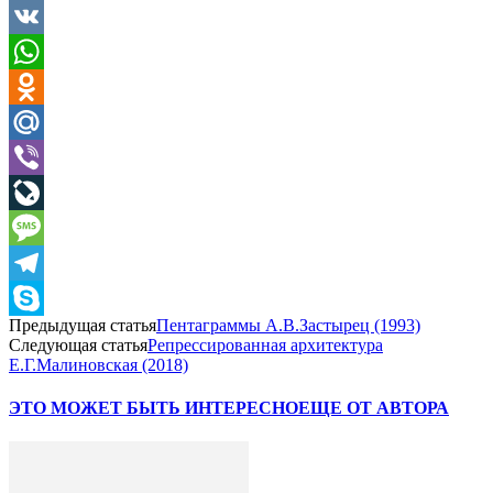
VK
WhatsApp
Odnoklassniki
Mail.Ru
Viber
LiveJournal
Message
Telegram
Предыдущая статья
Пентаграммы А.В.Застырец (1993)
Skype
Следующая статья
Репрессированная архитектура
Е.Г.Малиновская (2018)
ЭТО МОЖЕТ БЫТЬ ИНТЕРЕСНО
ЕЩЕ ОТ АВТОРА