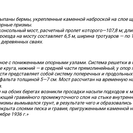
тсыпаны бермы, укрепленные каменной наброской на слое щ
орные призмы.
онсольный мост, расчетный пролет которого—107,8 м; дли
проезда на мосту составляет 6,5 м, ширина тротуаров — по 
 деревянных сваях.
ное с пониженными опорными узлами. Система решетки в п
е круга, нижний — в средней части прямолинейный, у опор 
сти представляет собой систему поперечных и продольных
сфальта толщиной 5—7 см. Мост рассчитан на временную на
.
на обоих берегах возникли просадки насыпи подходов к мо
ющей гравийного промежуточного слоя на стыке внутренн
измы вымывался грунт, в результате чего и образовались
покрыта слоями песка и гравия, пригруженными каменной
бре 1936 г.»