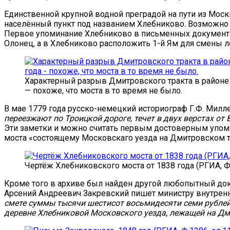
Единственной крупной водной преградой на пути из Мос
населённый пункт под названием Хлебниково. Возможно д
Первое упоминание Хлебниково в письменных документах 
Олонец, а в Хлебниково расположить 1-й Ям для смены 
Характерный разрыв Дмитровского тракта в районе 
— похоже, что моста в то время не было.
В мае 1779 года русско-немецкий историограф Г.Ф. Милл
переезжают по Троицкой дороге, течет в двух верстах от
Эти заметки и можно считать первым достоверным упоми
моста «состоящему Московскаго уезда на Дмитровском тр
Чертёж Хлебниковского моста от 1838 года (РГИА, Ф.14
Кроме того в архиве был найден другой любопытный докум
Арсений Андреевич Закревский пишет министру внутренн
смете суммы тысячи шестисот восьмидесяти семи рублей
деревне Хлебниковой Московского уезда, лежащей на Д