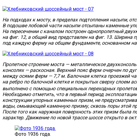
На подходах к мосту, в пределах подтопления насыпи, о
В подошве лобовой части насыпи отсыпаны каменные уп
На пересечении с каналом построен однопролетный двухк
на фиг. 12, а общий вид представлен на фиг. 13. Ширина 
под каждую ферму на общем фундаменте, основанном на
Пролетное строение моста — металлическое двухконсоль
консолях — раскосная. Верхний пояс ферм очерчен по дуг
между осями ферм — 7,7 м. Балочная клетка проезжей ча
на ребро по балочной клетке и покрытых сверху слоем а
выполнено с помощью специальных переходных пролетов
Необходимо отметить, что в первый период эксплоатации 
конструкции упорных каменных призм, не предусматрива
воды, омывающей каменную призму, сквозь поры этой пр
После того как наружная поверхность этих призм была 
характер. Движение по новой трассе шоссе открыто в октя
Фото 1936 года.