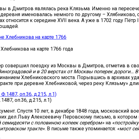
квы в Дмитров являлась река Клязьма. Именно на пересеч
еревня именовалась немного по другому – Хлябниково, от
относится к середине XVII века. А уже в 1702 году Пётр 
лошадей.
Хлебникова на карте 1766 года
ер совершил поездку из Москвы в Дмитров, отметив в свои
 Виноградовой и в 20 верстах от Москвы поперек дороги… В
нанием Хлебниковского моста. Порывшись в архивах удал
акте при деревне Хлебниковой, через реку Клязьму» длин
87, оп.36, д.215, л.1)
ент. Спустя 10 лет, в декабре 1848 года, московский во
их дел Льву Алексеевичу Перовскому письмо, в котором 
 семидесяти с половиною копеек серебром»
на
«постройку 
митровском тракте»
. В письме также упоминается:
«мост сей