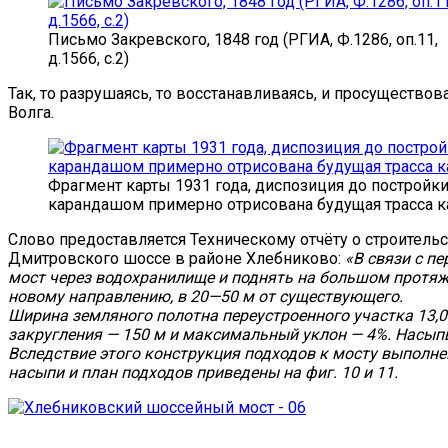
Письмо Закревского, 1848 год (РГИА, Ф.1286, оп.11,
д.1566, с.2)
Так, то разрушаясь, то восстанавливаясь, и просущество
Волга.
Фрагмент карты 1931 года, диспозиция до постройк
карандашом примерно отрисована будущая трасса к
Слово предоставляется Техническому отчёту о строитель
Дмитровского шоссе в районе Хлебниково:
«
В связи с п
мост через водохранилище и поднять на большом протяж
новому направлению, в 20—50 м от существующего.
Ширина земляного полотна переустроенного участка 13,0
закругления — 150 м и максимальный уклон — 4%. Насыпь
Вследствие этого конструкция подходов к мосту выполне
насыпи и план подходов приведены на фиг. 10 и 11.