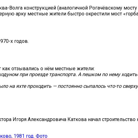
сква-Волга конструкцией (аналогичной Рогачёвскому мосту
терную арку местные жители быстро окрестили мост «горб
970-х годов.
 как отзывались о нём местные жители:
 ходуном при проезде транспорта. А пешком по нему ходит
ло на яхте проходить — постоянно сыпалось что-то сверху
ектора Игоря Александровича Каткова начал строительство