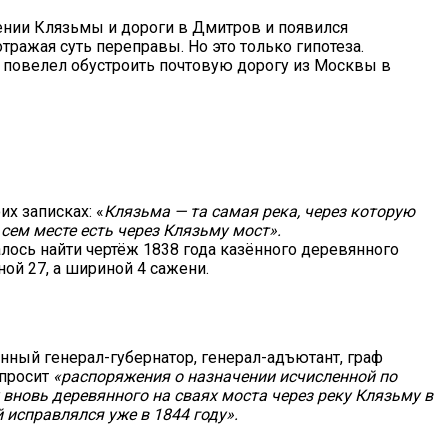
ении Клязьмы и дороги в Дмитров и появился
ражая суть переправы. Но это только гипотеза.
I повелел обустроить почтовую дорогу из Москвы в
х записках: «
Клязьма — та самая река, через которую
 сем месте есть через Клязьму мост».
ось найти чертёж 1838 года казённого деревянного
ой 27, а шириной 4 сажени.
енный генерал-губернатор, генерал-адъютант, граф
просит
«распоряжения о назначении исчисленной по
вновь деревянного на сваях моста через реку Клязьму в
 исправлялся уже в 1844 году»
.