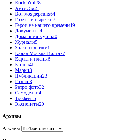
Rock'n'roll!
8
АнтиСта
21
Вот моя деревня
64
Газеты и вырезки
7
Герои не нашего времени
19
Документы
4
Домашний музей
20
Журналы
5
Знаки и значки
1
Канал Москва-Волга
77
Карты и планы
6
Книги
41
Марки
3
Публикации
23
Разное
3
Ретро-фото
32
Самоделки
4
Трофеи
15
Экспонаты
29
Архивы
Архивы