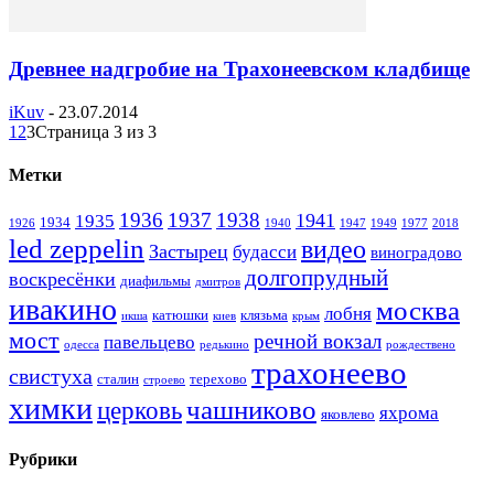
Древнее надгробие на Трахонеевском кладбище
iKuv
-
23.07.2014
1
2
3
Страница 3 из 3
Метки
1936
1937
1938
1941
1935
1934
1926
1940
1947
1949
1977
2018
led zeppelin
видео
Застырец
будасси
виноградово
долгопрудный
воскресёнки
диафильмы
дмитров
ивакино
москва
лобня
катюшки
клязьма
икша
киев
крым
мост
речной вокзал
павельцево
одесса
редькино
рождествено
трахонеево
свистуха
сталин
терехово
строево
химки
чашниково
церковь
яхрома
яковлево
Рубрики