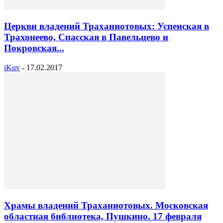
Церкви владений Траханиотовых: Успенская в
Трахонеево, Спасская в Павельцево и
Покровская...
iKuv
-
17.02.2017
Храмы владений Траханиотовых. Московская
областная библиотека, Пушкино. 17 февраля