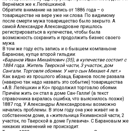
Вернёмся же к Лепёшкиной.
Обратите внимание на запись от 1886 года – о
товариществе на вере уже ни слова. По видимому
после смерти мужа товарищество было закрыто. А
самой Александре Александровне пришлось
регистрироваться в купечестве, чтобы была
возможность сохранить и продолжить бизнес своего
мужа.
В том же году есть запись и о бывшем компаньоне
Баранове, купце второй гильдии:
«Баранов Иван Михайлович (35), в купечестве состоит с
1884 года. Житель Тверской части, 3 участок, дом
Сангали. Торговля обоями. У него сын Михаил 4 лет.»
Как видно из прошлого абзаца, Баранов после развала
(наверно так надо назвать это событие) товарищества
«А.В. Лепёшкин и Ко» продолжил торговлю обоями.
Причём жить он стал в доме Сан-Галли! (в текст
справочника вкралась ошибка, что выяснилось позже)
1887 год. У Александры Александровны возможно
начались проблемы. В этом году она уже живёт не в
собственном доме, а «жительница Якиманской части, 2
участок, по Тверской в доме Гулевича». С Барановым же
никаких изменений не происходит.