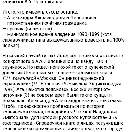
купчихой
А.А. Лепёшкиной.
Итого, что имеем в сухом остатке:
— Александра Александровна Лепёшкина
— потомственная почётная гражданка
— купчиха (возможно)
— минимальное время владения 1890-1899 (хотя
справочникам типа вышеуказанных доверять на 100%
нельзя)
На всякий случай гуглю Интернет, понимая, что ничего
конкретного о А.А. Лепёшкиной не найду. Так и
случилось. Но нашёл неплохой текст о купеческой
династии Лепёшкиных. Точнее – статью из книги
Г.Н. Ульяновой «М
осква. Энциклопедический
справочник» (М.: Большая Российская Энциклопедия
1992). Ага, намётка появилась. Всё же Интернет-
источник (3) не совсем врёт, были такие купцы и,
возможно, Александра Александровна из этой семьи.
Чтобы поверхностно пробежаться по истории
купеческой семьи, понадобится 9 томов Найдёнова
«Материалы для истории русского купечества» и 39
ежегодников «Справочная книга о лицах, получивших
купеческие и промысловые свидетельства по городу