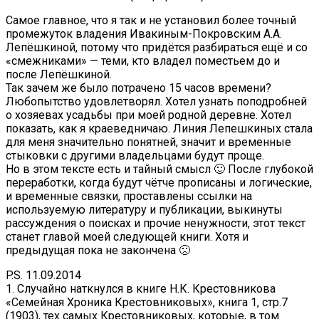
Самое главное, что я так и не установил более точный
промежуток владения Ивакиным-Покровским А.А.
Лепёшкиной, потому что придётся разбираться ещё и со
«смежниками» — теми, кто владел поместьем до и
после Лепёшкиной.
Так зачем же было потрачено 15 часов времени?
Любопытство удовлетворял. Хотел узнать поподробней
о хозяевах усадьбы при моей родной деревне. Хотел
показать, как я краеведничаю. Линия Лепешкиных стала
для меня значительно понятней, значит и временные
стыковки с другими владельцами будут проще.
Но в этом тексте есть и тайный смысл 🙂 После глубокой
переработки, когда будут чётче прописаны и логические,
и временные связки, проставлены ссылки на
используемую литературу и публикации, выкинуты
рассуждения о поисках и прочие ненужности, этот текст
станет главой моей следующей книги. Хотя и
предыдущая пока не закончена 🙁
P.S. 11.09.2014
1. Случайно наткнулся в книге Н.К. Крестовникова
«Семейная Хроника Крестовниковых», книга 1, стр.7
(1903), тех самых Крестовниковых, которые, в том