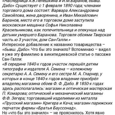
«Наследница А.В.Лепёшкина и И.М.Баранов, бывш.
Дабо» Существует с 1 февраля 1890 года; членами
торгового дома состоят: Варвара Александровна
Самойлова, жена дворянина, и Иван Михайлович
Баранов, место его в торговом доме заступила
московская мещанка Софья Николаевна
Красильникова, как попечительница и опекунша над
детьми умершего Баранова. Торговля обоями Тверская
часть.ю 3 участок, дом Сан-Галли.»
Интересное добавление к названию товарищества –
«бывш. Дабо»
. Что бы это значило? Вспоминаю – видел
я уже эту фамилию в википедиевской статье о пассаже
Сан-Галли:
«В середине 1840-х годов участок перешёл детям
типографа и издателя А. Семена — колежному
секретарю А. А. Семену и его сестре М. А. Гларнер, у
которых в конце 1840-х годов владение приобрёл
владелец магазина обоев Ф. Ф. Дабо.
В 1850-х годах
здесь располагались: магазин и оптическая мастерская
П. Комарова; оптический и механический магазины
Ф.Ф. Зегера; торговавший изделиями из металла
«Прусский магазин» Кригера и Кача; магазин парижских
перчаток фирмы «Братья Бауссонад».
Но «что бы это значило» – не прояснилось. Хотя явно