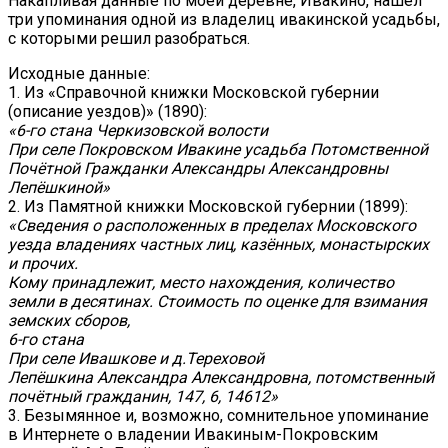
Накапливая данные по моей деревне, Ивакино, нашёл
три упоминания одной из владелиц ивакинской усадьбы,
с которыми решил разобраться.
Исходные данные:
1. Из «Справочной книжки Московской губернии
(описание уездов)» (1890):
«6-го стана Черкизовской волости
При селе Покровском Ивакине усадьба Потомственной
Почётной Гражданки Александры Александровны
Лепёшкиной»
2. Из Памятной книжки Московской губернии (1899):
«Сведения о расположенных в пределах Московского
уезда владениях частных лиц, казённых, монастырских
и прочих.
Кому принадлежит, место нахождения, количество
земли в десятинах. Стоимость по оценке для взимания
земских сборов,
6-го стана
При селе Ивашкове и д.Тереховой
Лепёшкина Александра Александровна, потомственный
почётный гражданин, 147, 6, 14612»
3. Безымянное и, возможно, сомнительное упоминание
в Интернете о владении Ивакиным-Покровским