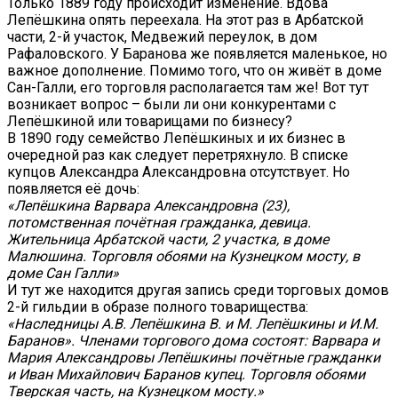
Только 1889 году происходит изменение. Вдова
Лепёшкина опять переехала. На этот раз в Арбатской
части, 2-й участок, Медвежий переулок, в дом
Рафаловского. У Баранова же появляется маленькое, но
важное дополнение. Помимо того, что он живёт в доме
Сан-Галли, его торговля располагается там же! Вот тут
возникает вопрос – были ли они конкурентами с
Лепёшкиной или товарищами по бизнесу?
В 1890 году семейство Лепёшкиных и их бизнес в
очередной раз как следует перетряхнуло. В списке
купцов Александра Александровна отсутствует. Но
появляется её дочь:
«Лепёшкина Варвара Александровна (23),
потомственная почётная гражданка, девица.
Жительница Арбатской части, 2 участка, в доме
Малюшина. Торговля обоями на Кузнецком мосту, в
доме Сан Галли»
И тут же находится другая запись среди торговых домов
2-й гильдии в образе полного товарищества:
«Наследницы А.В. Лепёшкина В. и М. Лепёшкины и И.М.
Баранов». Членами торгового дома состоят: Варвара и
Мария Александровы Лепёшкины почётные гражданки
и Иван Михайлович Баранов купец. Торговля обоями
Тверская часть, на Кузнецком мосту.»