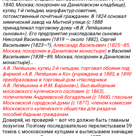
1840, Москва; похоронен на Даниловском кладбище),
купец 1-й гильдии, мануфактур-советник,
потомственный почётный гражданин. В 1824 основал
химический завод на Мытной улице (с 1888
принадлежал торговому дому «В.В. Лепёшкина
сыновья»). Его предприятие унаследовали сыновья
Николай Васильевич (1819 — около 1882), Сергей
Васильевич (1823—?),
Александр Васильевич (1825—85,
Москва; похоронен в Даниловом монастыре)
и Василий
Васильевич (1838—89, Москва; похоронен в Даниловом
монастыре)…
А.В. Лепёшкин, купец 2-й гильдии, торговал обоями под
фирмой «А.В. Лепёшкин и Ко» (учреждена в 1885, в 1890
преобразована в торговый дом «Наследники
А.В. Лепёшкина и И.М. Баранов»), был выборным
московского купеческого сословия (с 1863),
попечителем Андреевской богадельни (с 1868), гласным
Московской городской думы (с 1877), членом комиссии
Московского купеческого общества для раздачи
пособий бедным гражданам.
Доверяй, но проверяй – вот что должно быть главным
лозунгом. Поэтому последовательно перелистываем 39
томов с московскими купцами и выписываем значащие