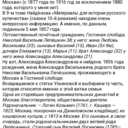
Москве» (с 1877 года по 1916 год за исключением 1880
года, которого у меня нет).
В 9-м томе Найдёнова «Материалы для истории русского
купечества» (сказки 10-й ревизии) находим очень
интересную информацию. А именно, по данным,
поданным 5 мая 1857 года:
Потомственный почётный гражданин, Гостиная слобода,
Николай Васильев Лепёшкин 38; у него: жена Любовь
Васильева (33), сыновья Василий (15), Иван (5л 9м),
дочери Елизавета (13), Марья (11); брат Александр (32) у
него жена Александра Александрова (21).
Ну вот, Александра Александровна и найдена. 1836 года
рождения, жена Александра Васильевича, родного брата
Николая Васильевича Лепёшкина, проживающего в
Москве в Гостиной слободе.
Возвращаемся к статье Ульяновой и выбираем ту часть,
которая относится именно к этой ветви семьи:
Одна из старейших предпринимательских династий в
Москве; благотворители, общественные деятели.
Родоначальник — Логин Козьмич (1761, г. Кашира —
1823, Москва; похоронен на Даниловском кладбище), из
каширских купцов, с 1813 в Москве. Его сыновья, в свою
очередь, стали родоначальниками двух ветвей рода
Лепёшкиных. Старший сын Василий Логинович (1785—