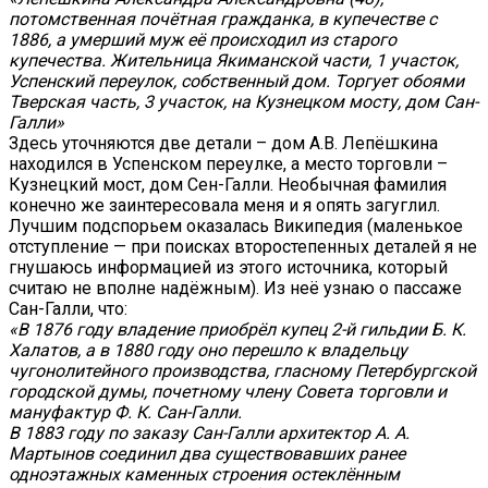
потомственная почётная гражданка, в купечестве с
1886, а умерший муж её происходил из старого
купечества. Жительница Якиманской части, 1 участок,
Успенский переулок, собственный дом. Торгует обоями
Тверская часть, 3 участок, на Кузнецком мосту, дом Сан-
Галли»
Здесь уточняются две детали – дом А.В. Лепёшкина
находился в Успенском переулке, а место торговли –
Кузнецкий мост, дом Сен-Галли. Необычная фамилия
конечно же заинтересовала меня и я опять загуглил.
Лучшим подспорьем оказалась Википедия (маленькое
отступление — при поисках второстепенных деталей я не
гнушаюсь информацией из этого источника, который
считаю не вполне надёжным). Из неё узнаю о пассаже
Сан-Галли, что:
«В 1876 году владение приобрёл купец 2-й гильдии Б. К.
Халатов, а в 1880 году оно перешло к владельцу
чугонолитейного производства, гласному Петербургской
городской думы, почетному члену Совета торговли и
мануфактур Ф. К. Сан-Галли.
В 1883 году по заказу Сан-Галли архитектор А. А.
Мартынов соединил два существовавших ранее
одноэтажных каменных строения остеклённым