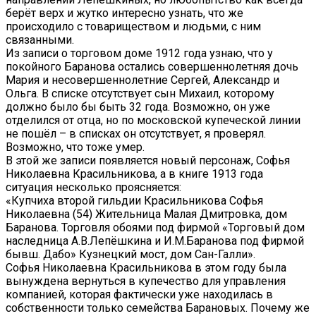
берёт верх и жутко интересно узнать, что же
происходило с товариществом и людьми, с ним
связанными.
Из записи о торговом доме 1912 года узнаю, что у
покойного Баранова остались совершеннолетняя дочь
Мария и несовершеннолетние Сергей, Александр и
Ольга. В списке отсутствует сын Михаил, которому
должно было бы быть 32 года. Возможно, он уже
отделился от отца, но по московской купеческой линии
не пошёл – в списках он отсутствует, я проверял.
Возможно, что тоже умер.
В этой же записи появляется новый персонаж, Софья
Николаевна Красильникова, а в книге 1913 года
ситуация несколько проясняется:
«Купчиха второй гильдии Красильникова Софья
Николаевна (54) Жительница Малая Дмитровка, дом
Баранова. Торговля обоями под фирмой «Торговый дом
наследница А.В.Лепёшкина и И.М.Баранова под фирмой
бывш. Дабо» Кузнецкий мост, дом Сан-Галли».
Софья Николаевна Красильникова в этом году была
вынуждена вернуться в купечество для управления
компанией, которая фактически уже находилась в
собственности только семейства Барановых. Почему же