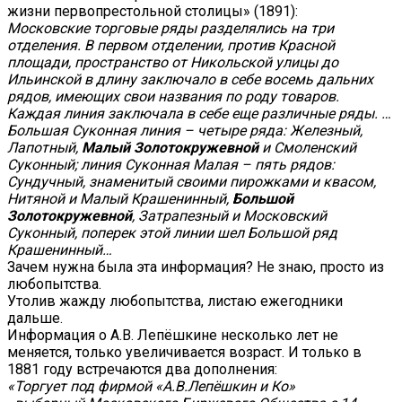
жизни первопрестольной столицы» (1891):
Московские торговые ряды разделялись на три
отделения. В первом отделении, против Красной
площади, пространство от Никольской улицы до
Ильинской в длину заключало в себе восемь дальних
рядов, имеющих свои названия по роду товаров.
Каждая линия заключала в себе еще различные ряды. …
Большая Суконная линия – четыре ряда: Железный,
Лапотный,
Малый Золотокружевной
и Смоленский
Суконный; линия Суконная Малая – пять рядов:
Сундучный, знаменитый своими пирожками и квасом,
Нитяной и Малый Крашенинный,
Большой
Золотокружевной
, Затрапезный и Московский
Суконный, поперек этой линии шел Большой ряд
Крашенинный…
Зачем нужна была эта информация? Не знаю, просто из
любопытства.
Утолив жажду любопытства, листаю ежегодники
дальше.
Информация о А.В. Лепёшкине несколько лет не
меняется, только увеличивается возраст. И только в
1881 году встречаются два дополнения:
«
Торгует под фирмой «А.В.Лепёшкин и Ко»