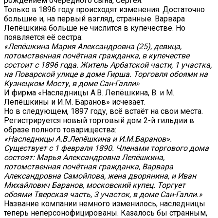
рождением очередного сына, Сергея.
Только в 1896 году происходят изменения. Достаточно
большие и, на первый взгляд, странные. Варвара
Лепёшкина больше не числится в купечестве. Но
появляется её сестра:
«Лепёшкина Мария Александровна (25), девица,
потомственная почётная гражданка, в купечестве
состоит с 1896 года. Житель Арбатской части, 1 участка,
на Поварской улице в доме Гирша. Торговля обоями на
Кузнецком Мосту, в доме Сан-Галли»
И фирма «Наследницы А.В. Лепёшкина, В. и М.
Лепёшкины и И.М. Баранов» исчезает.
Но в следующем, 1897 году, всё встаёт на свои места.
Регистрируется новый торговый дом 2-й гильдии в
образе полного товарищества:
«Наследницы А.В.Лепёшкина и И.М.Баранов».
Существует с 1 февраля 1890. Членами торгового дома
состоят: Марья Александровна Лепёшкина,
потомственная почётная гражданка, Варвара
Александровна Самойлова, жена дворянина, и Иван
Михайлович Баранов, московский купец. Торгует
обоями Тверская часть, 3 участок, в доме Сан-Галли.»
Название компании немного изменилось, наследницы
теперь неперсонофицированы. Казалось бы странным,