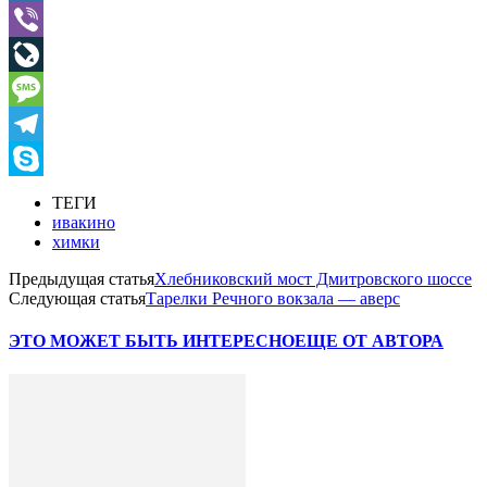
Mail.Ru
Viber
LiveJournal
Message
Telegram
Skype
ТЕГИ
ивакино
химки
Предыдущая статья
Хлебниковский мост Дмитровского шоссе
Следующая статья
Тарелки Речного вокзала — аверс
ЭТО МОЖЕТ БЫТЬ ИНТЕРЕСНО
ЕЩЕ ОТ АВТОРА