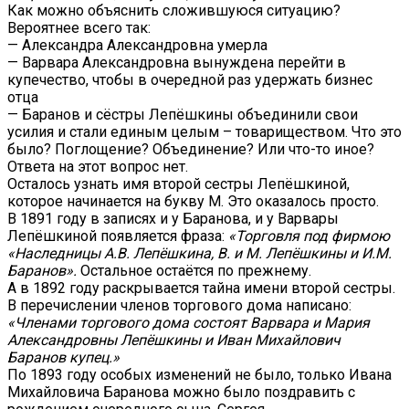
Как можно объяснить сложившуюся ситуацию?
Вероятнее всего так:
— Александра Александровна умерла
— Варвара Александровна вынуждена перейти в
купечество, чтобы в очередной раз удержать бизнес
отца
— Баранов и сёстры Лепёшкины объединили свои
усилия и стали единым целым – товариществом. Что это
было? Поглощение? Объединение? Или что-то иное?
Ответа на этот вопрос нет.
Осталось узнать имя второй сестры Лепёшкиной,
которое начинается на букву М. Это оказалось просто.
В 1891 году в записях и у Баранова, и у Варвары
Лепёшкиной появляется фраза:
«Торговля под фирмою
«Наследницы А.В. Лепёшкина, В. и М. Лепёшкины и И.М.
Баранов».
Остальное остаётся по прежнему.
А в 1892 году раскрывается тайна имени второй сестры.
В перечислении членов торгового дома написано:
«Членами торгового дома состоят Варвара и Мария
Александровны Лепёшкины и Иван Михайлович
Баранов купец.»
По 1893 году особых изменений не было, только Ивана
Михайловича Баранова можно было поздравить с