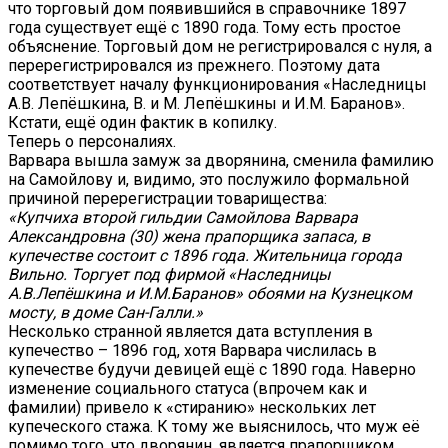
что торговый дом появившийся в справочнике 1897
года существует ещё с 1890 года. Тому есть простое
объяснение. Торговый дом не регистрировался с нуля, а
перерегистрировался из прежнего. Поэтому дата
соответствует началу функционирования «Наследницы
А.В. Лепёшкина, В. и М. Лепёшкины и И.М. Баранов».
Кстати, ещё один фактик в копилку.
Теперь о персоналиях.
Варвара вышла замуж за дворянина, сменила фамилию
на Самойлову и, видимо, это послужило формальной
причиной перерегистрации товарищества:
«Купчиха второй гильдии Самойлова Варвара
Александровна (30) жена прапорщика запаса, в
купечестве состоит с 1896 года. Жительница города
Вильно. Торгует под фирмой «Наследницы
А.В.Лепёшкина и И.М.Баранов» обоями на Кузнецком
мосту, в доме Сан-Галли.»
Несколько странной является дата вступления в
купечество – 1896 год, хотя Варвара числилась в
купечестве будучи девицей ещё с 1890 года. Наверно
изменение социального статуса (впрочем как и
фамилии) привело к «стиранию» нескольких лет
купеческого стажа. К тому же выяснилось, что муж её
помимо того, что дворянин, является прапорщиком