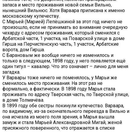
запаса и место проживания новой семьи Вильно,
нынешний Вильнюс. Хотя Варвара приписана к именно
московскому купечеству.
С Марьей (Марией) Лепёшкиной за этот год ничего не
произошло, если не принимать во внимание очередную
чехарду с адресом проживания, который сменился с
Арбатской части, 1 участка, на Поварской улице в доме
Гирша на Перчистенскую часть, 1 участок, Арбатские
ворота, дом Гирша.
С Барановым же вообще ничего не изменилось и
только в следующем, 1898 году, у него появляется ещё
один титул – кавалер. Что это означает – лично для меня
загадка.
У Варвары тоже ничего не поменялось, у Марьи же
сменилось место проживания. На этот раз не
формально, а фактически. В 1898 году Марья стала
проживать по адресу Тверская часть, по Тверской улице,
в доме Толмачёва.
В 1899 году обе сестры покинули купечество. Варвара,
по видимому, из-за окончательного переезда в Вильно и
она исчезла из моего поля зрения, а Марья вышла
замуж и стала Марьей Александровной Мигай, женой
присяжного поверенного, что отражается в списке