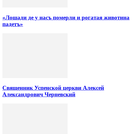
«Лошади де у насъ померли и рогатая животина
падетъ»
Священник Успенской церкви Алексей
Александрович Черневский