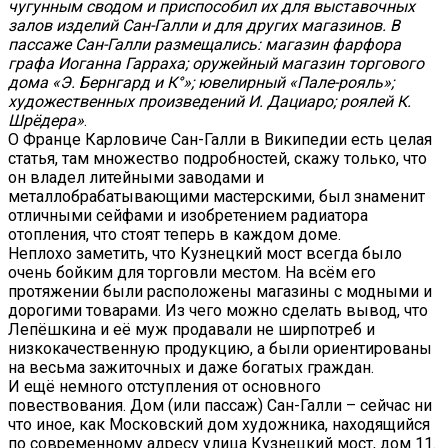
чугунным сводом и приспособил их для выставочных
залов изделий Сан-Галли и для других магазинов. В
пассаже Сан-Галли размещались: магазин фарфора
графа Иоганна Гарраха; оружейный магазин торгового
дома «Э. Бернгард и К°»; ювелирный «Пале-рояль»;
художественных произведений И. Дациаро; роялей К.
Шрёдера»
.
О Франце Карловиче Сан-Галли в Википедии есть целая
статья, там множество подробностей, скажу только, что
он владел литейными заводами и
металлобрабатывающими мастерскими, был знаменит
отличными сейфами и изобретением радиатора
отопления, что стоят теперь в каждом доме.
Неплохо заметить, что Кузнецкий мост всегда было
очень бойким для торговли местом. На всём его
протяжении были расположены магазины с модными и
дорогими товарами. Из чего можно сделать вывод, что
Лепёшкина и её муж продавали не ширпотреб и
низкокачественную продукцию, а были ориентированы
на весьма зажиточных и даже богатых граждан.
И ещё немного отступления от основного
повествования. Дом (или пассаж) Сан-Галли – сейчас ни
что иное, как Московский дом художника, находящийся
по современному адресу улица Кузнецкий мост, дом 11.