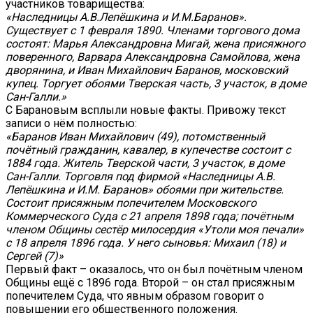
участников товарищества:
«Наследницы А.В.Лепёшкина и И.М.Баранов».
Существует с 1 февраля 1890. Членами торгового дома
состоят: Марья Александровна Мигай, жена присяжного
поверенного, Варвара Александровна Самойлова, жена
дворянина, и Иван Михайлович Баранов, московский
купец. Торгует обоями Тверская часть, 3 участок, в доме
Сан-Галли.»
С Барановым всплыли новые факты. Привожу текст
записи о нём полностью:
«Баранов Иван Михайлович (49), потомственный
почётный гражданин, кавалер, в купечестве состоит с
1884 года. Житель Тверской части, 3 участок, в доме
Сан-Галли. Торговля под фирмой «Наследницы А.В.
Лепёшкина и И.М. Баранов» обоями при жительстве.
Состоит присяжным попечителем Московского
Коммерческого Суда с 21 апреля 1898 года; почётным
членом Общины сестёр милосердия «Утоли моя печали»
с 18 апреля 1896 года. У него сыновья: Михаил (18) и
Сергей (7)»
Первый факт – оказалось, что он был почётным членом
Общины ещё с 1896 года. Второй – он стал присяжным
попечителем Суда, что явным образом говорит о
повышении его общественного положения.