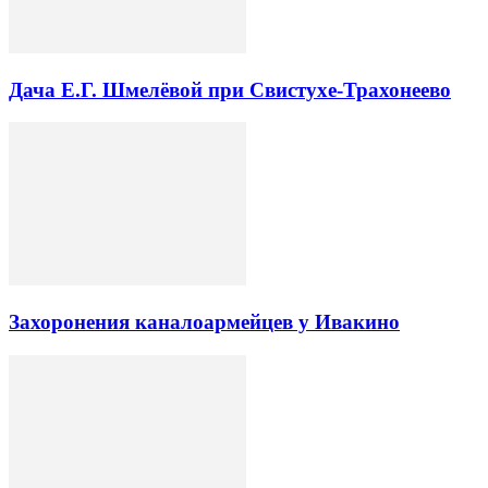
Дача Е.Г. Шмелёвой при Свистухе-Трахонеево
Захоронения каналоармейцев у Ивакино