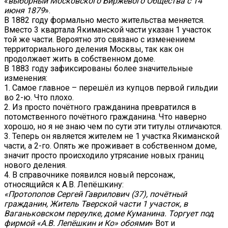
«
выборный Московского Биржевого Общества с 14
июня 1879
».
В 1882 году формально место жительства меняется.
Вместо 3 квартала Якиманской части указан 1 участок
той же части. Вероятно это связано с изменением
территориального деления Москвы, так как он
продолжает жить в собственном доме.
В 1883 году зафиксированы более значительные
изменения:
1. Самое главное – перешёл из купцов первой гильдии
во 2-ю. Что плохо.
2. Из просто почётного гражданина превратился в
потомственного почётного гражданина. Что наверно
хорошо, но я не знаю чем по сути эти титулы отличаются.
3. Теперь он является жителем не 1 участка Якиманской
части, а 2-го. Опять же проживает в собственном доме,
значит просто происходило утрясание новых границ
нового деления.
4. В справочнике появился новый персонаж,
относящийся к А.В. Лепёшкину:
«Протопопов Сергей Гаврилович (37), почётный
гражданин, Житель Тверской части 1 участок, в
Ваганьковском переулке, доме Куманина. Торгует под
фирмой «А.В. Лепёшкин и Ко» обоями
» Вот и