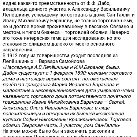
видна какая-то преемственность от Ф.Ф. Дабо,
владельца данного участка, к Александру Васильевичу
Лепёшкину, успевшему поторговать в доме Сан-Галли, и
Ивану Михайловичу Баранову, не только торговавшему,
но и долгое время проживавшему в пассаже. Связано и
местом, и типом бизнеса – торговлей обоями. Наверно
это тоже интересная тема для исследования, но это
становится слишком далеко от моего основного
направления.
В 1912 году из товарищества уходит последняя из
Лепёшкиных – Варвара Самойлова:
«Наследница А.В.Лепёшкина и И.М.Баранов, бывш.
Дабо» существует с 1 февраля 1890; членами торгового
дома в настоящее время состоят: потомственная
почётная гражданка Мария Ивановна Баранова и
малолетние и несовершеннолетние дети умершего члена
названного торгового дома потомственного почётного
гражданина Ивана Михайловича Баранова – Сергей,
Александр, Ольга Ивановны Барановы, в лице
попечительницы и опекунши их бывшей московской
купчихи Софьи Николаевны Красильниковой. Торговля
обоями Тверская часть, 3 участок, дом Сан-Галли»
На этом можно было бы и закончить раскопки в
направлении Лепёшкиных, но любопытство как всегда