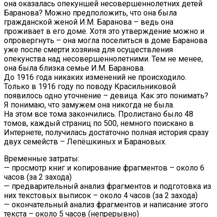
она оказалась опекуншей несовершеннолетних детей
Баранова? Можно предположить, что она была
гражданской женой И.М. Баранова – ведь она
проживает в его доме. Хотя это утверждение можно и
опровергнуть – она могла поселиться в доме Баранова
уже после смерти хозяина для осуществления
опекунства над несовершеннолетними. Тем не менее,
она была близка семье И.М. Баранова.
До 1916 года никаких изменений не происходило.
Только в 1916 году по поводу Красильниковой
появилось одно уточнение – девица. Как это понимать?
Я понимаю, что замужем она никогда не была.
На этом все тома закончились. Пролистано было 48
томов, каждый страниц по 500, немного поискано в
Интернете, получилась достаточно полная история сразу
двух семейств – Лепёшкиных и Барановых.
Временные затраты:
— просмотр книг и копирование фрагментов – около 6
часов (за 2 захода)
— предварительный анализ фрагментов и подготовка из
них текстовых выписок – около 4 часов (за 2 захода)
— окончательный анализ фрагментов и написание этого
текста – около 5 часов (непрерывно)