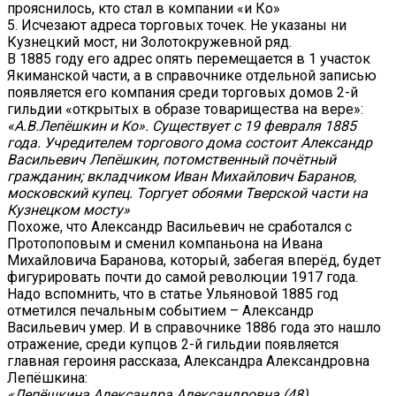
прояснилось, кто стал в компании «и Ко»
5. Исчезают адреса торговых точек. Не указаны ни
Кузнецкий мост, ни Золотокружевной ряд.
В 1885 году его адрес опять перемещается в 1 участок
Якиманской части, а в справочнике отдельной записью
появляется его компания среди торговых домов 2-й
гильдии «открытых в образе товарищества на вере»:
«А.В.Лепёшкин и Ко». Существует с 19 февраля 1885
года. Учредителем торгового дома состоит Александр
Васильевич Лепёшкин, потомственный почётный
гражданин; вкладчиком Иван Михайлович Баранов,
московский купец. Торгует обоями Тверской части на
Кузнецком мосту»
Похоже, что Александр Васильевич не сработался с
Протопоповым и сменил компаньона на Ивана
Михайловича Баранова, который, забегая вперёд, будет
фигурировать почти до самой революции 1917 года.
Надо вспомнить, что в статье Ульяновой 1885 год
отметился печальным событием – Александр
Васильевич умер. И в справочнике 1886 года это нашло
отражение, среди купцов 2-й гильдии появляется
главная героиня рассказа, Александра Александровна
Лепёшкина:
«Лепёшкина Александра Александровна (48),