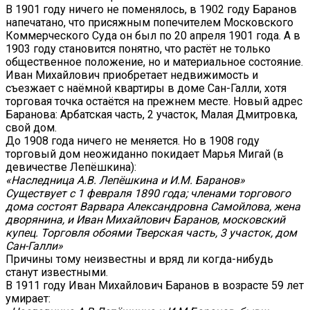
В 1901 году ничего не поменялось, в 1902 году Баранов
напечатано, что присяжным попечителем Московского
Коммерческого Суда он был по 20 апреля 1901 года. А в
1903 году становится понятно, что растёт не только
общественное положение, но и материальное состояние.
Иван Михайлович приобретает недвижимость и
съезжает с наёмной квартиры в доме Сан-Галли, хотя
торговая точка остаётся на прежнем месте. Новый адрес
Баранова: Арбатская часть, 2 участок, Малая Дмитровка,
свой дом.
До 1908 года ничего не меняется. Но в 1908 году
торговый дом неожиданно покидает Марья Мигай (в
девичестве Лепёшкина):
«Наследница А.В. Лепёшкина и И.М. Баранов»
Существует с 1 февраля 1890 года; членами торгового
дома состоят Варвара Александровна Самойлова, жена
дворянина, и Иван Михайлович Баранов, московский
купец. Торговля обоями Тверская часть, 3 участок, дом
Сан-Галли»
Причины тому неизвестны и вряд ли когда-нибудь
станут известными.
В 1911 году Иван Михайлович Баранов в возрасте 59 лет
умирает: