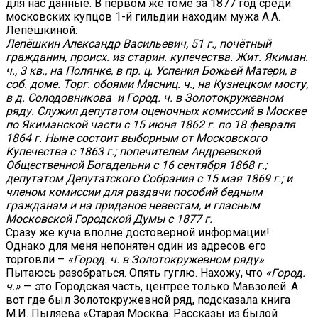
для нас данные. В первом же томе за 1877 год среди
московских купцов 1-й гильдии находим мужа А.А.
Лепёшкиной:
Лепёшкин Александр Васильевич, 51 г., почётный
гражданин, происх. из старин. купечества. Жит. Якиман.
ч., 3 кв., на Полянке, в пр. ц. Успения Божьей Матери, в
соб. доме. Торг. обоями Мясниц. ч., на Кузнецком мосту,
в д. Солодовникова и Город. ч. в Золотокружевном
ряду. Служил депутатом оценочных комиссий в Москве
по Якиманской части с 15 июня 1862 г. по 18 февраля
1864 г. Ныне состоит выборным от Московского
Купечества с 1863 г.; попечителем Андреевской
Общественной Богадельни с 16 сентября 1868 г.;
депутатом Депутатского Собрания с 15 мая 1869 г.; и
членом комиссии для раздачи пособий бедным
гражданам и на приданое невестам, и гласным
Московской Городской Думы с 1877 г.
Сразу же куча вполне достоверной информации!
Однако для меня непонятен один из адресов его
торговли –
«Город. ч. в Золотокружевном ряду»
Пытаюсь разобраться. Опять гуглю. Нахожу, что
«Город.
ч.»
— это Городская часть, центрее только Мавзолей. А
вот где был Золотокружевной ряд, подсказала книга
М.И. Пыляева «Старая Москва. Рассказы из былой