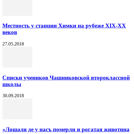
Местность у станции Химки на рубеже XIX-XX
веков
27.05.2018
Списки учеников Чашниковской второклассной
школы
30.09.2018
«Лошади де у насъ померли и рогатая животина