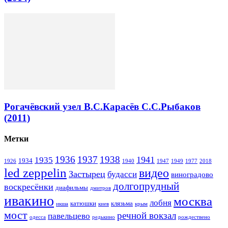
Рогачёвский узел В.С.Карасёв С.С.Рыбаков
(2011)
Метки
1936
1937
1938
1941
1935
1934
1926
1940
1947
1949
1977
2018
led zeppelin
видео
Застырец
будасси
виноградово
долгопрудный
воскресёнки
диафильмы
дмитров
ивакино
москва
лобня
катюшки
клязьма
икша
киев
крым
мост
речной вокзал
павельцево
одесса
редькино
рождествено