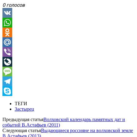
0 голосов
VK
WhatsApp
Odnoklassniki
Mail.Ru
Viber
LiveJournal
Message
Telegram
Skype
ТЕГИ
Застырец
Предыдущая статья
Волховский календарь памятных дат и
событий В.Астафьев (2011)
Следующая статья
Выдающиеся россияне на волховской земле
В.Астафьев (2013)