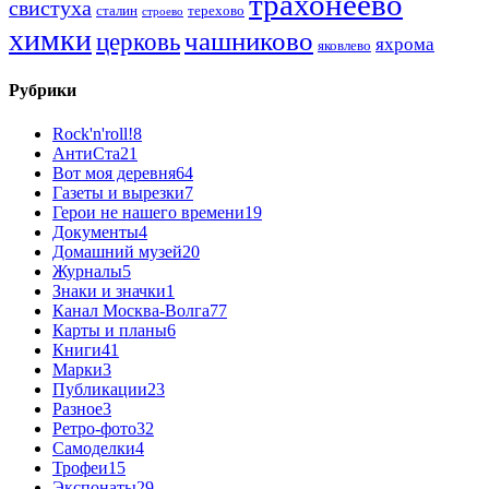
трахонеево
свистуха
сталин
терехово
строево
химки
чашниково
церковь
яхрома
яковлево
Рубрики
Rock'n'roll!
8
АнтиСта
21
Вот моя деревня
64
Газеты и вырезки
7
Герои не нашего времени
19
Документы
4
Домашний музей
20
Журналы
5
Знаки и значки
1
Канал Москва-Волга
77
Карты и планы
6
Книги
41
Марки
3
Публикации
23
Разное
3
Ретро-фото
32
Самоделки
4
Трофеи
15
Экспонаты
29