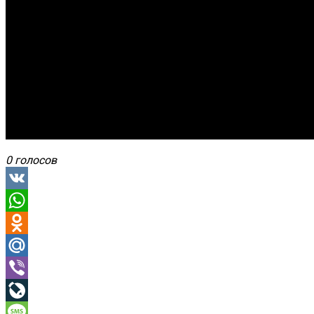
0 голосов
VK
WhatsApp
Odnoklassniki
Mail.Ru
Viber
LiveJournal