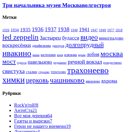
Три начальника музея Москваволгостроя
Метки
1936
1937
1938
1941
1935
1934
1926
1940
1947
1949
1977
2018
led zeppelin
видео
Застырец
будасси
виноградово
долгопрудный
воскресёнки
диафильмы
дмитров
ивакино
москва
лобня
катюшки
клязьма
икша
киев
крым
мост
речной вокзал
павельцево
одесса
редькино
рождествено
трахонеево
свистуха
сталин
терехово
строево
химки
чашниково
церковь
яхрома
яковлево
Рубрики
Rock'n'roll!
8
АнтиСта
21
Вот моя деревня
64
Газеты и вырезки
7
Герои не нашего времени
19
Документы
4