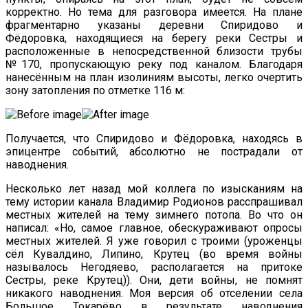
корректно. Но тема для разговора имеется. На плане
фрагментарно указаны деревни Спиридово и
Фёдоровка, находящиеся на берегу реки Сестры и
расположенные в непосредственной близости трубы
№170, пропускающую реку под каналом. Благодаря
нанесённым на план изолиниям высоты, легко очертить
зону затопления по отметке 116 м:
Получается, что Спиридово и Фёдоровка, находясь в
эпицентре событий, абсолютно не пострадали от
наводнения.
Несколько лет назад мой коллега по изысканиям на
тему истории канала Владимир Родионов расспрашивал
местных жителей на тему зимнего потопа. Во что он
написал: «Но, самое главное, обескураживают опросы
местных жителей. Я уже говорил с троими (уроженцы
сёл Кувалдино, Липино, Крутец (во время войны
называлось Негодяево, располагается на притоке
Сестры, реке Крутец)). Они, дети войны, не помнят
никакого наводнения. Моя версия об отселении села
Большое Токарёво в результате наводнения