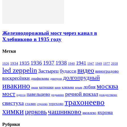
Железнодорожный мост через канал в
Хлебниково в 1935 году
Метки
1936
1937
1938
1941
1935
1934
1926
1940
1947
1949
1977
2018
led zeppelin
видео
Застырец
будасси
виноградово
долгопрудный
воскресёнки
диафильмы
дмитров
ивакино
москва
лобня
катюшки
клязьма
икша
киев
крым
мост
речной вокзал
павельцево
одесса
редькино
рождествено
трахонеево
свистуха
сталин
терехово
строево
химки
чашниково
церковь
яхрома
яковлево
Рубрики