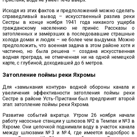
Исходя из этих фактов и предположений можно сделать
справедливый вывод – искусственный разлив реки
Сестры в конце ноября 1941 года никакого ущерба
гражданскому населению не принёс. Рассказы о
затопленных и замёрзших в последовавшие страшные
холода домах и людях – не более чем выдумка. Можно
предположить, что военная задача в этом районе хотя и
частично, но была решена – создана искусственная
водная преграда, не отмеченная ни на одной немецкой
карте, с глубиной, доходившей до 6 метров.
Затопление поймы реки Яхромы
Для «замыкания контура» водной обороны канала и
увеличения эффективности затопления поймы реки
Сестре в районе Усть-Пристани был предпринят второй
этап: затопление поймы реки Яхрома.
Развитие событий вкратце. Утром 26 ноября начали
работу насосные станции у шлюзов №2 в Темпах и №3 в
Яхроме. Они цепочкой поднимали воду в участок канала
между шлюзами №3 и №4, где имеется водосброс в