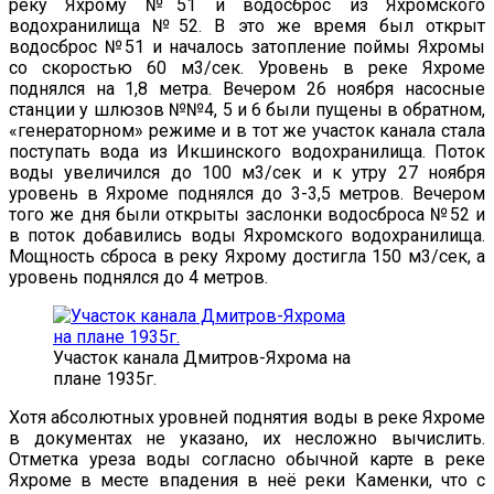
реку Яхрому №51 и водосброс из Яхромского
водохранилища №52. В это же время был открыт
водосброс №51 и началось затопление поймы Яхромы
со скоростью 60 м3/сек. Уровень в реке Яхроме
поднялся на 1,8 метра. Вечером 26 ноября насосные
станции у шлюзов №№4, 5 и 6 были пущены в обратном,
«генераторном» режиме и в тот же участок канала стала
поступать вода из Икшинского водохранилища. Поток
воды увеличился до 100 м3/сек и к утру 27 ноября
уровень в Яхроме поднялся до 3-3,5 метров. Вечером
того же дня были открыты заслонки водосброса №52 и
в поток добавились воды Яхромского водохранилища.
Мощность сброса в реку Яхрому достигла 150 м3/сек, а
уровень поднялся до 4 метров.
Участок канала Дмитров-Яхрома на
плане 1935г.
Хотя абсолютных уровней поднятия воды в реке Яхроме
в документах не указано, их несложно вычислить.
Отметка уреза воды согласно обычной карте в реке
Яхроме в месте впадения в неё реки Каменки, что с