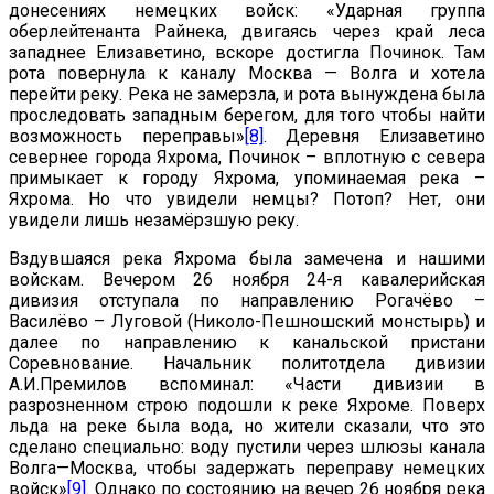
донесениях немецких войск: «Ударная группа
оберлейтенанта Райнека, двигаясь через край леса
западнее Елизаветино, вскоре достигла Починок. Там
рота повернула к каналу Москва — Волга и хотела
перейти реку. Река не замерзла, и рота вынуждена была
проследовать западным берегом, для того чтобы найти
возможность переправы»
[8]
. Деревня Елизаветино
севернее города Яхрома, Починок – вплотную с севера
примыкает к городу Яхрома, упоминаемая река –
Яхрома. Но что увидели немцы? Потоп? Нет, они
увидели лишь незамёрзшую реку.
Вздувшаяся река Яхрома была замечена и нашими
войскам. Вечером 26 ноября 24-я кавалерийская
дивизия отступала по направлению Рогачёво –
Василёво – Луговой (Николо-Пешношский монстырь) и
далее по направлению к канальской пристани
Соревнование. Начальник политотдела дивизии
А.И.Премилов вспоминал: «Части дивизии в
разрозненном строю подошли к реке Яхроме. Поверх
льда на реке была вода, но жители сказали, что это
сделано специально: воду пустили через шлюзы канала
Волга—Москва, чтобы задержать переправу немецких
войск»
[9]
. Однако по состоянию на вечер 26 ноября река