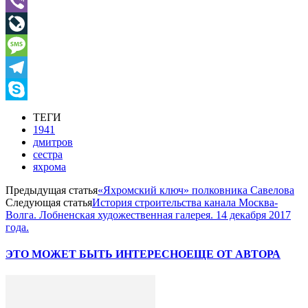
Mail.Ru
Viber
LiveJournal
Message
Telegram
Skype
ТЕГИ
1941
дмитров
сестра
яхрома
Предыдущая статья
«Яхромский ключ» полковника Савелова
Следующая статья
История строительства канала Москва-
Волга. Лобненская художественная галерея. 14 декабря 2017
года.
ЭТО МОЖЕТ БЫТЬ ИНТЕРЕСНО
ЕЩЕ ОТ АВТОРА