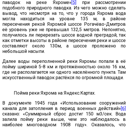
паводок на реке Яхроме»
[5]
при рассмотрении
подобного природного паводка. Из чего можно сделать
вывод, что несмотря на то, что у города Яхрома вода
могла находиться на уровне 135 м, в районе
пересечения рекой Яхромой шоссе Рогачёво-Дмитров
её уровень уже не превышал 132,5 метров. Непонятно,
получилось ли перерезать шоссе водной преградой, так
как отметки высоты в районе пересечения реки и шоссе
составляют около 130м, а шоссе проложено по
небольшой насыпи.
Далее воды переполненной реки Яхромы попали в её
пойму шириной 5-8 км и протяжённостью около 16 км,
где не располагается ни одного населённого пункта. Там
искусственный паводок растёкся по огромной площади.
Пойма реки Яхрома на Яндекс.Картах.
В документе 1945 года «Использование сооружений
канала для затопления в период военных действий»
[6]
сказано: «Суммарный сброс достиг 150 м3/сек. Вода
залила пойму реки выше, чем это наблюдалось в
наиболее многоводном 1908 году». Оказалось, что