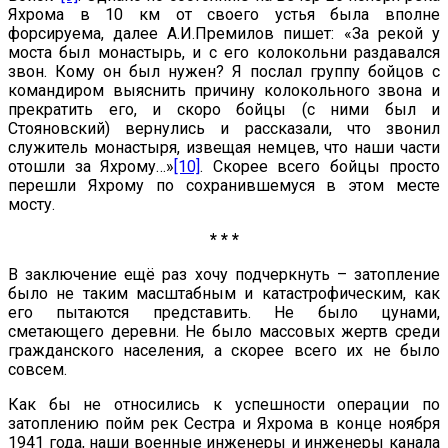
Яхрома в 10 км от своего устья была вполне
форсируема, далее А.И.Премилов пишет: «За рекой у
моста был монастырь, и с его колокольни раздавался
звон. Кому он был нужен? Я послал группу бойцов с
командиром выяснить причину колокольного звона и
прекратить его, и скоро бойцы (с ними был и
Стояновский) вернулись и рассказали, что звонил
служитель монастыря, извещая немцев, что наши части
отошли за Яхрому…»
[10]
. Скорее всего бойцы просто
перешли Яхрому по сохранившемуся в этом месте
мосту.
* * *
В заключение ещё раз хочу подчеркнуть – затопление
было не таким масштабным и катастрофическим, как
его пытаются представить. Не было цунами,
сметающего деревни. Не было массовых жертв среди
гражданского населения, а скорее всего их не было
совсем.
Как бы не относились к успешности операции по
затоплению пойм рек Сестра и Яхрома в конце ноября
1941 года, наши военные инженеры и инженеры канала