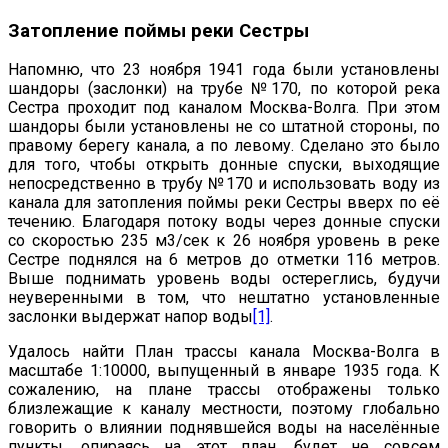
Затопление поймы реки Сестры
Напомню, что 23 ноября 1941 года были установлены
шандоры (заслонки) на трубе №170, по которой река
Сестра проходит под каналом Москва-Волга. При этом
шандоры были установлены не со штатной стороны, по
правому берегу канала, а по левому. Сделано это было
для того, чтобы открыть донные спуски, выходящие
непосредственно в трубу №170 и использовать воду из
канала для затопления поймы реки Сестры вверх по её
течению. Благодаря потоку воды через донные спуски
со скоростью 235 м3/сек к 26 ноября уровень в реке
Сестре поднялся на 6 метров до отметки 116 метров.
Выше поднимать уровень воды остереглись, будучи
неуверенными в том, что нештатно установленные
заслонки выдержат напор воды
[1]
.
Удалось найти План трассы канала Москва-Волга в
масштабе 1:10000, выпущенный в январе 1935 года. К
сожалению, на плане трассы отображены только
близлежащие к каналу местности, поэтому глобально
говорить о влиянии поднявшейся воды на населённые
пункты, опираясь на этот план, будет не совсем