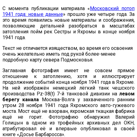
С момента публикации материала «
Московский потоп
1941 года: новые данные
» прошло уже четыре года. За
это время появились новые материалы и соображения,
позволяющие детальней разобраться в масштабах
затопления пойм рек Сестры и Яхромы в конце ноября
1941 года.
Текст не отличается изяществом, во время его освоения
очень желательно иметь под рукой более-менее
подробную карту севера Подмосковья.
Заглавная фотография имеет не совсем прямое
отношение к затоплению, хотя и иллюстрирует
продолжение событий конца ноября 1941 года в Яхроме.
На ней изображён немецкий лёгкий танк чешского
производства Pz-38(t) 7-й танковой дивизии на
левом
берегу канала
Москва-Волга у захваченного ранним
утром 28 ноября 1941 года Яхромского авто-гужевого
моста. Мост ещё не взорван, яхромская ткацкая фабрика
ещё не горит. Фотографию обнаружил Валерий
Голицын в одном из трофейных архивных дел OKH,
атрибутировал её и впервые опубликовал в своей
книге «Досье Барбаросса».