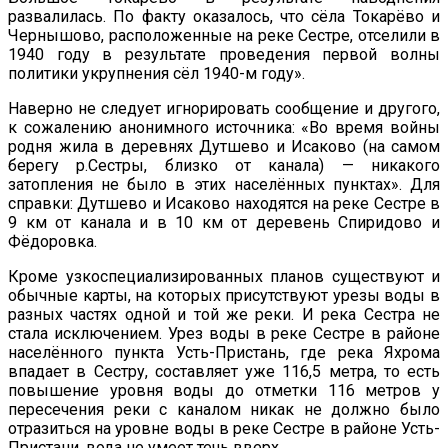
развалилась. По факту оказалось, что сёла Токарёво и
Чернышово, расположенные на реке Сестре, отселили в
1940 году в результате проведения первой волны
политики укрупнения сёл 1940-м году».
Наверно не следует игнорировать сообщение и другого,
к сожалению анонимного источника: «Во время войны
родня жила в деревнях Дутшево и Исаково (на самом
берегу р.Сестры, близко от канала) — никакого
затопления не было в этих населённых пунктах». Для
справки: Дутшево и Исаково находятся на реке Сестре в
9 км от канала и в 10 км от деревень Спиридово и
Фёдоровка.
Кроме узкоспециализированных планов существуют и
обычные карты, на которых присутствуют урезы воды в
разных частях одной и той же реки. И река Сестра не
стала исключением. Урез воды в реке Сестре в районе
населённого пункта Усть-Пристань, где река Яхрома
впадает в Сестру, составляет уже 116,5 метра, то есть
повышение уровня воды до отметки 116 метров у
пересечения реки с каналом никак не должно было
отразиться на уровне воды в реке Сестре в районе Усть-
Пристани, вода не умеет течь вверх.