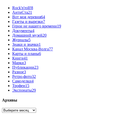
Rock'n'roll!
8
АнтиСта
21
Вот моя деревня
64
Газеты и вырезки
7
Герои не нашего времени
19
Документы
4
Домашний музей
20
Журналы
5
Знаки и значки
1
Канал Москва-Волга
77
Карты и планы
6
Книги
41
Марки
3
Публикации
23
Разное
3
Ретро-фото
32
Самоделки
4
Трофеи
15
Экспонаты
29
Архивы
Архивы