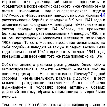
верность этих утверждений можно проверить и
усомниться в искренности сказанного. Уже упоминаемая
статья начальника водно-энергетического отдела
Л.С.Кускова «Исторический паводок на реке Яхроме»
[7]
рассказывает о борьбе с паводком 8-9 мая 1941 года и
заканчивается следующим выводом: «Максимальный
расход паводка достиг 134 м3/сек., т.е. превысил
больше чем в два раза максимальный паводок 1936 г. и
на 5% исторический максимум весеннего половодья
1908 года». То есть местное население испытывало на
себе подобные паводки не так уж и редко: весной 1908
года, затем весной 1941 года и потом осенью 1941 года,
превысивший весенний того же года примерно на 10%.
Событие зимнего разлива реки должно было как-то
зафиксироваться в памяти местных жителей, оно не
совсем ординарное. Но не отложилось. Почему? С одной
стороны – незначительность разлива, с другой – в этот
момент гражданское население было озабочено
выживанием в условиях зоны активных боевых
действий, поэтому обращать внимание на паводок было
некогда.
Тем не менее, событие оказалось зафиксировано в