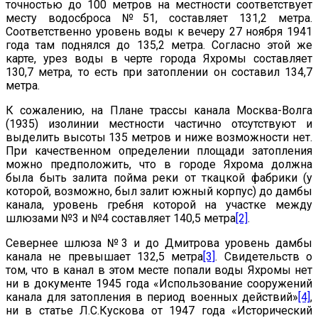
точностью до 100 метров на местности соответствует
месту водосброса №51, составляет 131,2 метра.
Соответственно уровень воды к вечеру 27 ноября 1941
года там поднялся до 135,2 метра. Согласно этой же
карте, урез воды в черте города Яхромы составляет
130,7 метра, то есть при затоплении он составил 134,7
метра.
К сожалению, на Плане трассы канала Москва-Волга
(1935) изолинии местности частично отсутствуют и
выделить высоты 135 метров и ниже возможности нет.
При качественном определении площади затопления
можно предположить, что в городе Яхрома должна
была быть залита пойма реки от ткацкой фабрики (у
которой, возможно, был залит южный корпус) до дамбы
канала, уровень гребня которой на участке между
шлюзами №3 и №4 составляет 140,5 метра
[2]
.
Севернее шлюза №3 и до Дмитрова уровень дамбы
канала не превышает 132,5 метра
[3]
. Свидетельств о
том, что в канал в этом месте попали воды Яхромы нет
ни в документе 1945 года «Использование сооружений
канала для затопления в период военных действий»
[4]
,
ни в статье Л.С.Кускова от 1947 года «Исторический