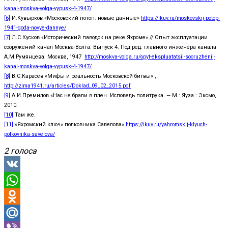
kanal-moskva-volga-vypusk-4-1947/
[6]
И.Кувырков «Московский потоп: новые данные»
https://ikuv.ru/moskovskij-potop-
1941-goda-novye-dannye/
[7]
Л.С.Кусков «Исторический паводок на реке Яхроме» // Опыт эксплуатации
сооружений канал Москва-Волга. Выпуск 4. Под ред. главного инженера канала
А.М.Румянцева. Москва, 1947
http://moskva-volga.ru/opyt-ekspluatatsii-sooruzhenij-
kanal-moskva-volga-vypusk-4-1947/
[8]
В.С.Карасёв «Мифы и реальность Московской битвы» ,
http://zima1941.ru/articles/Doklad_09_02_2015.pdf
[9]
А.И.Премилов «Нас не брали в плен. Исповедь политрука. — М.: Яуза : Эксмо,
2010.
[10]
Там же.
[11]
«Яхромский ключ» полковника Савелова»
https://ikuv.ru/yahromskij-klyuch-
polkovnika-savelova/
2 голоса
VK
WhatsApp
Odnoklassniki