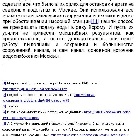
сделали всё, что было в их силах для остановки врага на
северных подступах к Москве. Они использовали все
возможности канальских сооружений и техники и даже
при обесточивании насосной станции
[11]
нашли способ
не прекращать подачу воды в реку Яхрому. И пусть их
усилия не принесли масштабных результатов, как
предполагалось, а позже докладывалось, они свою
работу выполнили и сохранили и большинство
сооружений канала, и сам канал, основной источник
водоснабжения Москвы.
[1]
М.Архипов «Затопление севера Подмосковья в 1941 году»
http://riverpilgrim.livejournal.com/65733.htm
[2]
Подробный профиль канала Москва-Волга
http://moskva-
volga.ru/gallery/picture.php?/899/category/35
[3]
Там же.
[4]
И.Кувырков «Московский потоп: новые данные»
https://ikuv.ru/moskovskij-potop-
1941-goda-novye-dannye/
[5]
Л.С.Кусков «Исторический паводок на реке Яхроме» // Опыт эксплуатации
сооружений канал Москва-Волга. Выпуск 4. Под ред. главного инженера канала
А.М.Румянцева. Москва, 1947
http://moskva-volga.ru/opyt-ekspluatatsii-sooruzhenij-