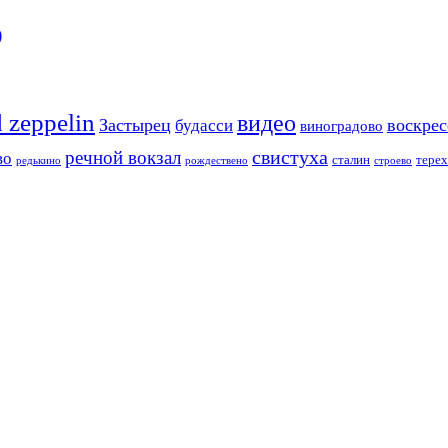
)
d zeppelin
видео
Застырец
воскре
будасси
виноградово
свистуха
речной вокзал
во
сталин
тере
редькино
рождествено
строево