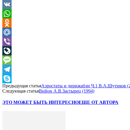
VK
WhatsApp
Odnoklassniki
Mail.Ru
Viber
LiveJournal
Message
Telegram
Предыдущая статья
Аэростаты и дирижабли Ч.1 В.А.Шутиков (
Skype
Следующая статья
Вийон А.В.Застырец (1994)
ЭТО МОЖЕТ БЫТЬ ИНТЕРЕСНО
ЕЩЕ ОТ АВТОРА