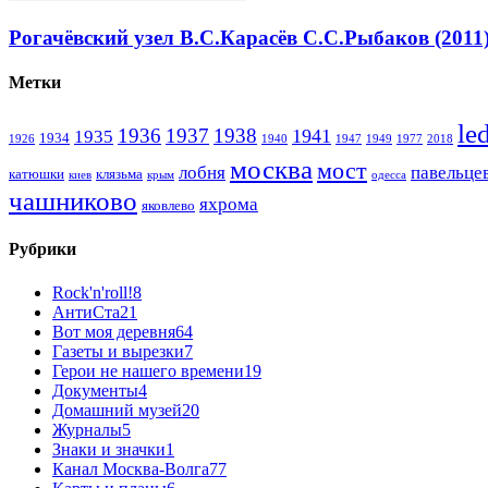
Рогачёвский узел В.С.Карасёв С.С.Рыбаков (2011
Метки
le
1936
1937
1938
1941
1935
1934
1926
1940
1947
1949
1977
2018
москва
мост
лобня
павельце
катюшки
клязьма
киев
крым
одесса
чашниково
яхрома
яковлево
Рубрики
Rock'n'roll!
8
АнтиСта
21
Вот моя деревня
64
Газеты и вырезки
7
Герои не нашего времени
19
Документы
4
Домашний музей
20
Журналы
5
Знаки и значки
1
Канал Москва-Волга
77