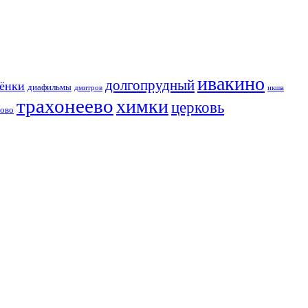
ивакино
долгопрудный
сёнки
диафильмы
дмитров
икша
трахонеево
химки
церковь
хово