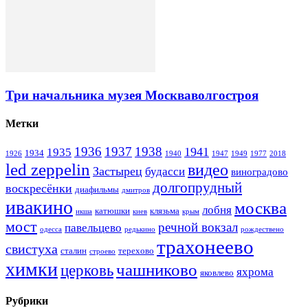
Три начальника музея Москваволгостроя
Метки
1936
1937
1938
1941
1935
1934
1926
1940
1947
1949
1977
2018
led zeppelin
видео
Застырец
будасси
виноградово
долгопрудный
воскресёнки
диафильмы
дмитров
ивакино
москва
лобня
катюшки
клязьма
икша
киев
крым
мост
речной вокзал
павельцево
одесса
редькино
рождествено
трахонеево
свистуха
сталин
терехово
строево
химки
чашниково
церковь
яхрома
яковлево
Рубрики