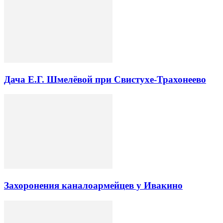
Дача Е.Г. Шмелёвой при Свистухе-Трахонеево
Захоронения каналоармейцев у Ивакино