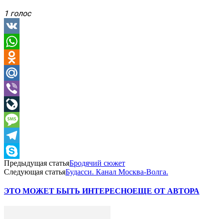
1 голос
VK
WhatsApp
Odnoklassniki
Mail.Ru
Viber
LiveJournal
Message
Telegram
Предыдущая статья
Бродячий сюжет
Skype
Следующая статья
Будасси. Канал Москва-Волга.
ЭТО МОЖЕТ БЫТЬ ИНТЕРЕСНО
ЕЩЕ ОТ АВТОРА