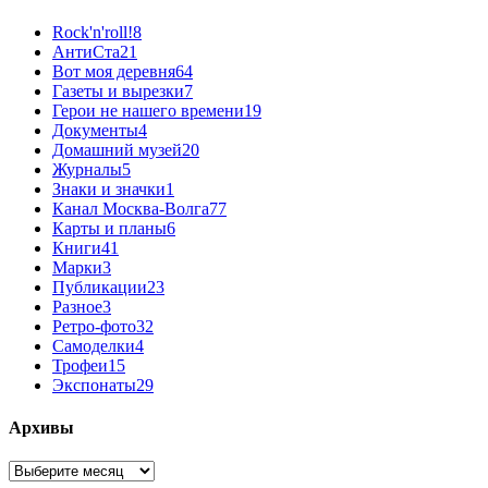
Rock'n'roll!
8
АнтиСта
21
Вот моя деревня
64
Газеты и вырезки
7
Герои не нашего времени
19
Документы
4
Домашний музей
20
Журналы
5
Знаки и значки
1
Канал Москва-Волга
77
Карты и планы
6
Книги
41
Марки
3
Публикации
23
Разное
3
Ретро-фото
32
Самоделки
4
Трофеи
15
Экспонаты
29
Архивы
Архивы