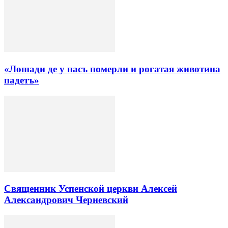
«Лошади де у насъ померли и рогатая животина
падетъ»
Священник Успенской церкви Алексей
Александрович Черневский