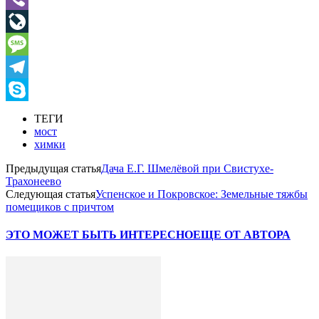
Viber
LiveJournal
Message
Telegram
Skype
ТЕГИ
мост
химки
Предыдущая статья
Дача Е.Г. Шмелёвой при Свистухе-
Трахонеево
Следующая статья
Успенское и Покровское: Земельные тяжбы
помещиков с причтом
ЭТО МОЖЕТ БЫТЬ ИНТЕРЕСНО
ЕЩЕ ОТ АВТОРА