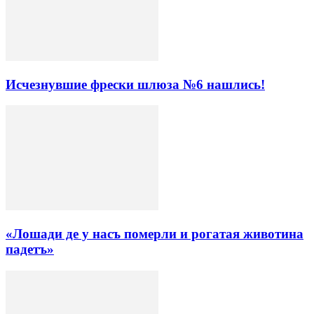
Исчезнувшие фрески шлюза №6 нашлись!
«Лошади де у насъ померли и рогатая животина
падетъ»