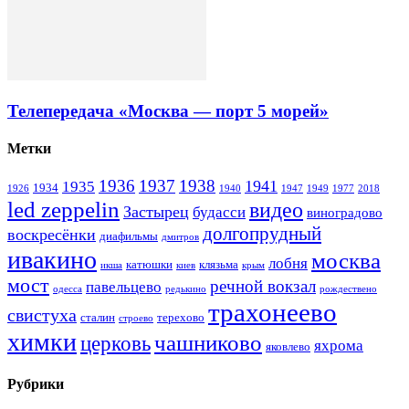
Телепередача «Москва — порт 5 морей»
Метки
1936
1937
1938
1941
1935
1934
1926
1940
1947
1949
1977
2018
led zeppelin
видео
Застырец
будасси
виноградово
долгопрудный
воскресёнки
диафильмы
дмитров
ивакино
москва
лобня
катюшки
клязьма
икша
киев
крым
мост
речной вокзал
павельцево
одесса
редькино
рождествено
трахонеево
свистуха
сталин
терехово
строево
химки
чашниково
церковь
яхрома
яковлево
Рубрики