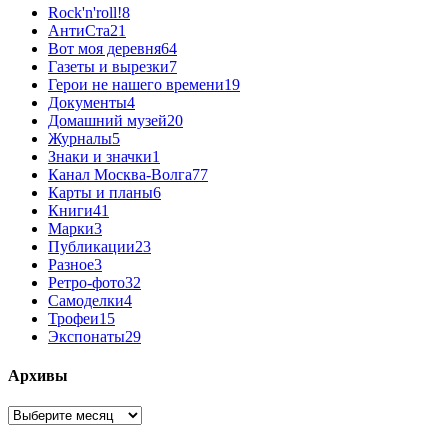
Rock'n'roll!
8
АнтиСта
21
Вот моя деревня
64
Газеты и вырезки
7
Герои не нашего времени
19
Документы
4
Домашний музей
20
Журналы
5
Знаки и значки
1
Канал Москва-Волга
77
Карты и планы
6
Книги
41
Марки
3
Публикации
23
Разное
3
Ретро-фото
32
Самоделки
4
Трофеи
15
Экспонаты
29
Архивы
Архивы