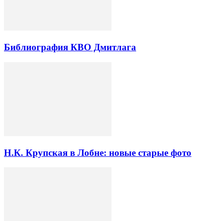
Библиография КВО Дмитлага
Н.К. Крупская в Лобне: новые старые фото