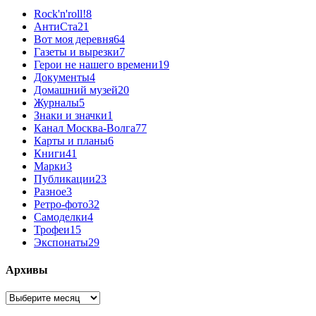
Rock'n'roll!
8
АнтиСта
21
Вот моя деревня
64
Газеты и вырезки
7
Герои не нашего времени
19
Документы
4
Домашний музей
20
Журналы
5
Знаки и значки
1
Канал Москва-Волга
77
Карты и планы
6
Книги
41
Марки
3
Публикации
23
Разное
3
Ретро-фото
32
Самоделки
4
Трофеи
15
Экспонаты
29
Архивы
Архивы