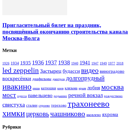
Пригласительный билет на праздник,
посвящённый окончанию строительства канала
Москва-Волга
Метки
1936
1937
1938
1941
1935
1934
1926
1940
1947
1949
1977
2018
led zeppelin
видео
Застырец
будасси
виноградово
долгопрудный
воскресёнки
диафильмы
дмитров
ивакино
москва
лобня
катюшки
клязьма
икша
киев
крым
мост
речной вокзал
павельцево
одесса
редькино
рождествено
трахонеево
свистуха
сталин
терехово
строево
химки
чашниково
церковь
яхрома
яковлево
Рубрики