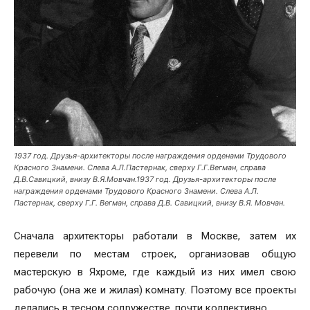
1937 год. Друзья-архитекторы после награждения орденами Трудового
Красного Знамени. Слева А.Л.Пастернак, сверху Г.Г.Вегман, справа
Д.В.Савицкий, внизу В.Я.Мовчан.1937 год. Друзья-архитекторы после
награждения орденами Трудового Красного Знамени. Слева А.Л.
Пастернак, сверху Г.Г. Вегман, справа Д.В. Савицкий, внизу В.Я. Мовчан.
Сначала архитекторы работали в Москве, затем их
перевели по местам строек, организовав общую
мастерскую в Яхроме, где каждый из них имел свою
рабочую (она же и жилая) комнату. Поэтому все проекты
делались в тесном содружестве, почти коллективно.