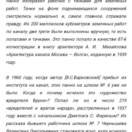
панно изобразил рабочих с тачками для земляных
работ. Тачки на фоне поднимающихся сооружений
смотрелись нормально и, самое главное, отражали
правду. Из 200 миллионов кубометров земляных работ
по каналу две трети были выполнены вручную, то есть
лопатами и тачками. Это панно попало в качестве 87-й
иллюстрации в книгу архитектора А. И. Михайлова
«Архитектура канала Москва — Волга», изданную в 1939
году.
В 1960 году, когда автор [В.С.Барковский] прибыл из
института на канал, этих панно на шлюзе № 6 уже не
было. Когда и почему исчезло это «художество
вредителя Бруни»? Попал ли он в число 219
«вредителей и врагов народа», расстрелянных в 1937
году вместе с начальником Дмитлага С. Фириным? Из
рассказа бывшего работника шлюза № 7 Чернышева
Валентина Григорьевича становится ясно, куда исчезло