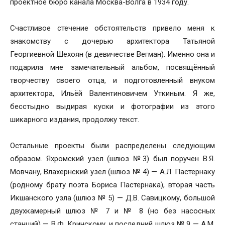
проектное бюро канала Москва-Волга в 1934 году.
Счастливое стечение обстоятельств привело меня к
знакомству с дочерью архитектора Татьяной
Георгиевной Шехоян (в девичестве Вегман). Именно она и
подарила мне замечательный альбом, посвящённый
творчеству своего отца, и подготовленный внуком
архитектора, Ильёй Валентиновичем Уткиным. Я же,
бесстыдно выдирая куски и фотографии из этого
шикарного издания, продолжу текст.
Остальные проекты были распределены следующим
образом. Яхромский узел (шлюз №3) был поручен В.Я.
Мовчану, Влахернский узел (шлюз № 4) — А.Л. Пастернаку
(родному брату поэта Бориса Пастернака), вторая часть
Икшанского узла (шлюз № 5) — Д.В. Савицкому, большой
двухкамерный шлюз № 7 и № 8 (но без насосных
станций) — В.Ф. Кринскому, и последний шлюз № 9 — A.M.