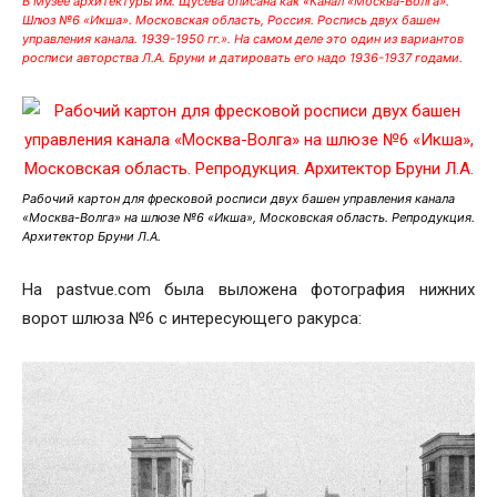
В Музее архитектуры им. Щусева описана как «Канал «Москва-Волга».
Шлюз №6 «Икша». Московская область, Россия. Роспись двух башен
управления канала. 1939-1950 гг.». На самом деле это один из вариантов
росписи авторства Л.А. Бруни и датировать его надо 1936-1937 годами.
Рабочий картон для фресковой росписи двух башен управления канала
«Москва-Волга» на шлюзе №6 «Икша», Московская область. Репродукция.
Архитектор Бруни Л.А.
На pastvue.com была выложена фотография нижних
ворот шлюза №6 с интересующего ракурса: