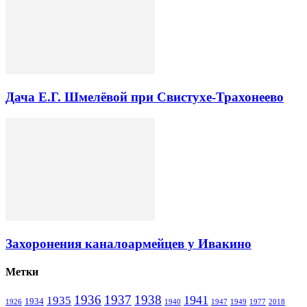
Дача Е.Г. Шмелёвой при Свистухе-Трахонеево
Захоронения каналоармейцев у Ивакино
Метки
1936
1937
1938
1941
1935
1934
1926
1940
1947
1949
1977
2018