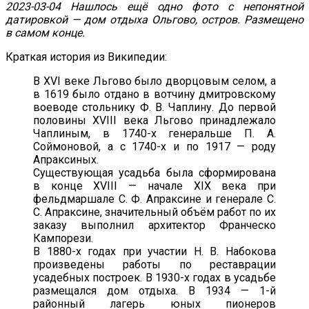
2023-03-04 Нашлось ещё одно фото с непонятной
датировкой — дом отдыха Ольгово, остров. Размещено
в самом конце.
Краткая история из Википедии:
В XVI веке Льгово было дворцовым селом, а
в 1619 было отдано в вотчину дмитровскому
воеводе стольнику Ф. В. Чаплину. До первой
половины XVIII века Льгово принадлежало
Чаплиным, в 1740-х генеральше П. А.
Соймоновой, а с 1740-х и по 1917 — роду
Апраксиных.
Существующая усадьба была сформирована
в конце XVIII — начале XIX века при
фельдмаршале С. Ф. Апраксине и генерале С.
С. Апраксине, значительный объём работ по их
заказу выполнил архитектор Франческо
Кампорези.
В 1880-х годах при участии Н. В. Набокова
произведены работы по реставрации
усадебных построек. В 1930-х годах в усадьбе
размещался дом отдыха. В 1934 — 1-й
районный лагерь юных пионеров