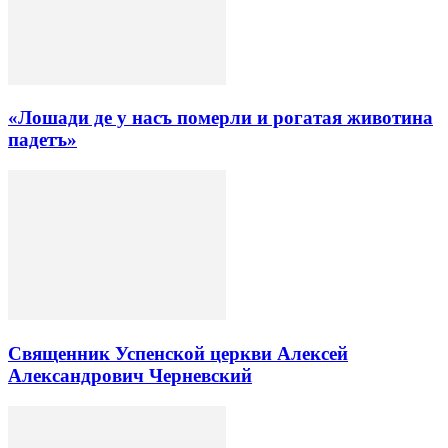
«Лошади де у насъ померли и рогатая животина
падетъ»
Священник Успенской церкви Алексей
Александрович Черневский