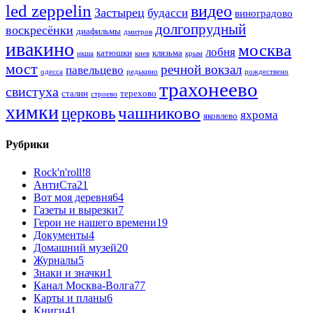
led zeppelin
видео
Застырец
будасси
виноградово
долгопрудный
воскресёнки
диафильмы
дмитров
ивакино
москва
лобня
катюшки
клязьма
икша
киев
крым
мост
речной вокзал
павельцево
одесса
редькино
рождествено
трахонеево
свистуха
сталин
терехово
строево
химки
чашниково
церковь
яхрома
яковлево
Рубрики
Rock'n'roll!
8
АнтиСта
21
Вот моя деревня
64
Газеты и вырезки
7
Герои не нашего времени
19
Документы
4
Домашний музей
20
Журналы
5
Знаки и значки
1
Канал Москва-Волга
77
Карты и планы
6
Книги
41