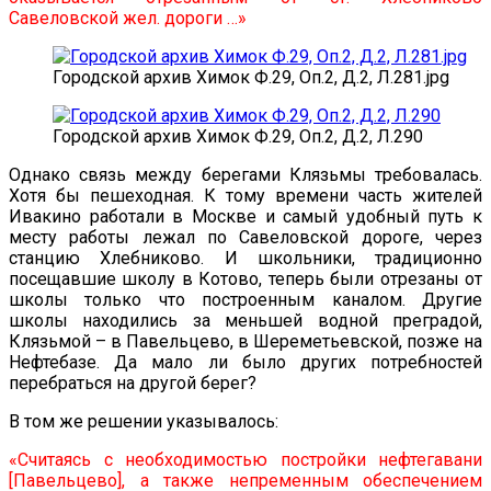
Савеловской жел. дороги …»
Городской архив Химок Ф.29, Оп.2, Д.2, Л.281.jpg
Городской архив Химок Ф.29, Оп.2, Д.2, Л.290
Однако связь между берегами Клязьмы требовалась.
Хотя бы пешеходная. К тому времени часть жителей
Ивакино работали в Москве и самый удобный путь к
месту работы лежал по Савеловской дороге, через
станцию Хлебниково. И школьники, традиционно
посещавшие школу в Котово, теперь были отрезаны от
школы только что построенным каналом. Другие
школы находились за меньшей водной преградой,
Клязьмой – в Павельцево, в Шереметьевской, позже на
Нефтебазе. Да мало ли было других потребностей
перебраться на другой берег?
В том же решении указывалось:
«Считаясь с необходимостью постройки нефтегавани
[Павельцево], а также непременным обеспечением