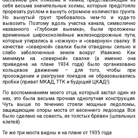
себя весьма значительные холмы, которые предстояло
прорезать руслом и вынуть огромное количество грунта.
Но вынутый грунт требовалось чем-то и куда-то
вывозить. Поэтому вдоль участка канала, символично
названного «Глубокая выемка», были проложены
временные ширококолейные железнодорожные пути,
которые упирались в «южную» и «северную» свалку. В
качестве «северной» свалки были отведены сильно и
слабо заболоченные земли вокруг Ивакино. Как
минимум на «северной» свалке (а именно она
приведена на плане 1934 года) было организовано
кольцевое движение – для того, чтобы при
прохождении и разгрузке поездов не образовывались
пробки (привет МКАД, ТТК и будущий ЦКАД!).
По воспоминаниям моего отца, который застал один из
них, это была весьма прочная однопутная конструкция.
Чуть выше по течению стояли мощные ледоломы,
защищающие опоры моста от весеннего ледохода. Всё
было сделано на совесть, из толстых брёвен (шпальных
клетей).
Те же три моста видны и на плане от 1935 года: