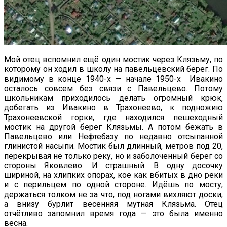
Мой отец вспомнил ещё один мостик через Клязьму, по
которому он ходил в школу на павельцевский берег. По
видимому в конце 1940-х — начале 1950-х Ивакино
осталось совсем без связи с Павельцево. Потому
школьникам приходилось делать огромный крюк,
добегать из Ивакино в Трахонеево, к подножию
Трахонеевской горки, где находился пешеходный
мостик на другой берег Клязьмы. А потом бежать в
Павельцево или Нефтебазу по недавно отсыпанной
глинистой насыпи. Мостик был длинный, метров под 20,
перекрывая не только реку, но и заболоченный берег со
стороны Яковлево. И страшный. В одну досочку
шириной, на хлипких опорах, кое как вбитых в дно реки
и с перильцем по одной стороне. Идёшь по мосту,
держаться толком не за что, под ногами вихляют доски,
а внизу бурлит весенняя мутная Клязьма. Отец
отчётливо запомнил время года — это была именно
весна.