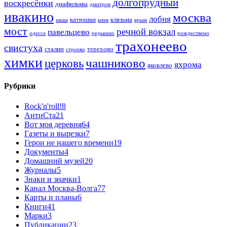
долгопрудный
воскресёнки
диафильмы
дмитров
ивакино
москва
лобня
катюшки
клязьма
икша
киев
крым
мост
речной вокзал
павельцево
одесса
редькино
рождествено
трахонеево
свистуха
сталин
терехово
строево
химки
чашниково
церковь
яхрома
яковлево
Рубрики
Rock'n'roll!
8
АнтиСта
21
Вот моя деревня
64
Газеты и вырезки
7
Герои не нашего времени
19
Документы
4
Домашний музей
20
Журналы
5
Знаки и значки
1
Канал Москва-Волга
77
Карты и планы
6
Книги
41
Марки
3
Публикации
23