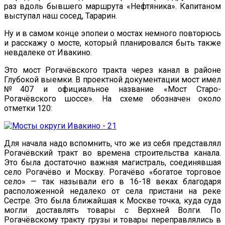
раз вдоль бывшего маршрута «Нефтяника». Капитаном
выступал наш сосед, Тарарин.
Ну и в самом конце эпопеи о мостах немного повторюсь
и расскажу о мосте, который планировался быть также
невдалеке от Ивакино.
Это мост Рогачёвского тракта через канал в районе
Глубокой выемки. В проектной документации мост имел
№407 и официальное название «Мост Старо-
Рогачёвского шоссе». На схеме обозначен около
отметки 120:
Для начала надо вспомнить, что же из себя представлял
Рогачёвский тракт во времена строительства канала.
Это была достаточно важная магистраль, соединявшая
село Рогачёво и Москву. Рогачёво «богатое торговое
село» — так называли его в 16-18 веках благодаря
расположенной недалеко от села пристани на реке
Сестре. Это была ближайшая к Москве точка, куда суда
могли доставлять товары с Верхней Волги. По
Рогачёвскому тракту грузы и товары переправлялись в