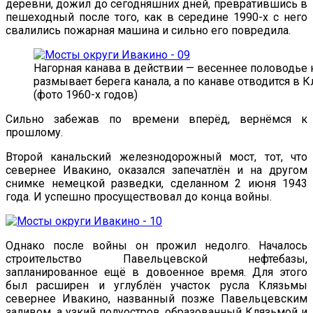
деревни, дожил до сегодняшних дней, превратившись в
пешеходный после того, как в середине 1990-х с него
свалились пожарная машина и сильно его повредила.
Нагорная канава в действии — весеннее половодье 
размывает берега канала, а по канаве отводится в 
(фото 1960-х годов)
Сильно забежав по времени вперёд, вернёмся к
прошлому.
Второй канальский железнодорожный мост, тот, что
севернее Ивакино, оказался запечатлён и на другом
снимке немецкой разведки, сделанном 2 июня 1943
года. И успешно просуществовал до конца войны.
Однако после войны он прожил недолго. Началось
строительство Павельцевской нефтебазы,
запланированное ещё в довоенное время. Для этого
был расширен и углублён участок русла Клязьмы
севернее Ивакино, названный позже Павельцевским
заливом, а узкий полуостров, образованный Клязьмой и