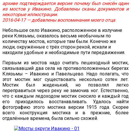
архиве подтверждается версия почему был снесён один
из мостов у Ивакино. Добавлены сканы документов и
некоторые иллюстрации.
2016-04-17 — добавлены воспоминания моего отца
Небольшое село Ивакино, расположенное в излучине
реки Клязьмы, оказалось весьма необычным по
количеству мостов, которые там были. Конечно же
люди, окружённые с трёх сторон рекой, искали и
находили удобные и необходимые пути передвижения.
Первым из мостов надо считать пешеходный мостик,
связывавший два села на противоположенных берегах
Клязьмы – Ивакино и Павельцево. Надо полагать, что
этот мостик мог существовать несколько сотен лет.
Мостик был жиденький, но позволял легко
переправиться через реку не замочив ног. Естественно,
что с каждым ледоходом мостик сносило и каждый год
его приходилось восстанавливать. Удалось найти
фотографию этого мостика версии 1915 года. Скорее
всего конструкция мостика и в прежние, более
отдалённые времена, была сильно схожей.