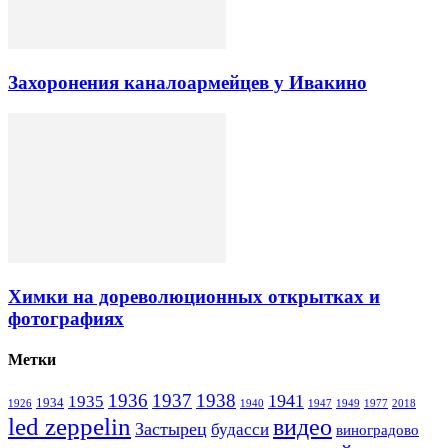
Захоронения каналоармейцев у Ивакино
Химки на дореволюционных открытках и
фотографиях
Метки
1936
1937
1938
1941
1935
1934
1926
1940
1947
1949
1977
2018
led zeppelin
видео
Застырец
будасси
виноградово