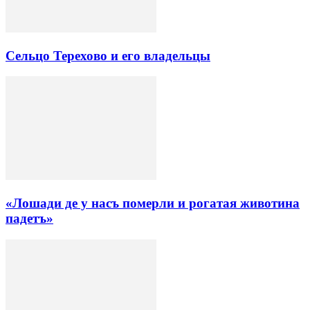
Сельцо Терехово и его владельцы
«Лошади де у насъ померли и рогатая животина
падетъ»