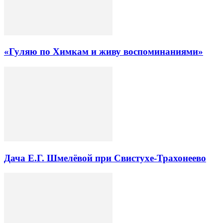
«Гуляю по Химкам и живу воспоминаниями»
Дача Е.Г. Шмелёвой при Свистухе-Трахонеево