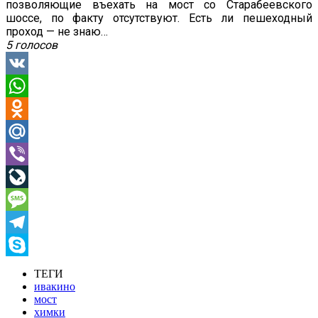
позволяющие въехать на мост со Старабеевского
шоссе, по факту отсутствуют. Есть ли пешеходный
проход — не знаю…
5 голосов
VK
WhatsApp
Odnoklassniki
Mail.Ru
Viber
LiveJournal
Message
Telegram
Skype
ТЕГИ
ивакино
мост
химки