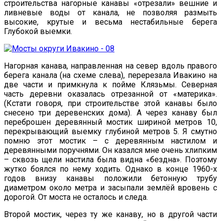
строительства нагорные канавы «отрезали» вешние и
ливневые воды от канала, не позволяя размыть
высокие, крутые и весьма нестабильные берега
Глубокой выемки.
Нагорная канава, направленная на север вдоль правого
берега канала (на схеме слева), перерезала Ивакино на
две части и примкнула к пойме Клязьмы. Северная
часть деревни оказалась отрезанной от «материка».
(Кстати говоря, при строительстве этой канавы было
снесено три деревенских дома). А через канаву был
переброшен деревянный мостик шириной метров 10,
перекрывающий выемку глубиной метров 5. Я смутно
помню этот мостик – с деревянным настилом и
деревянными поручнями. Он казался мне очень хлипким
– сквозь щели настила была видна «бездна». Поэтому
жутко боялся по нему ходить. Однако в конце 1960-х
годов внизу канавы положили бетонную трубу
диаметром около метра и засыпали землёй вровень с
дорогой. От моста не осталось и следа.
Второй мостик, через ту же канаву, но в другой части