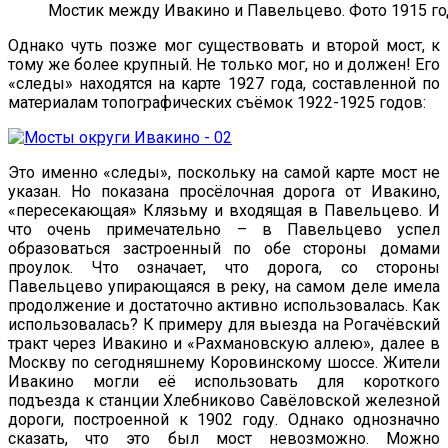
Мостик между Ивакино и Павельцево. Фото 1915 го
Однако чуть позже мог существовать и второй мост, к
тому же более крупный. Не только мог, но и должен! Его
«следы» находятся на карте 1927 года, составленной по
материалам топографических съёмок 1922-1925 годов:
Это именно «следы», поскольку на самой карте мост не
указан. Но показана просёлочная дорога от Ивакино,
«пересекающая» Клязьму и входящая в Павельцево. И
что очень примечательно – в Павельцево успел
образоваться застроенный по обе стороны домами
проулок. Что означает, что дорога, со стороны
Павельцево упирающаяся в реку, на самом деле имела
продолжение и достаточно активно использовалась. Как
использовалась? К примеру для выезда на Рогачёвский
тракт через Ивакино и «Рахмановскую аллею», далее в
Москву по сегодняшнему Коровинскому шоссе. Жители
Ивакино могли её использовать для короткого
подъезда к станции Хлебниково Савёловской железной
дороги, построенной к 1902 году. Однако однозначно
сказать, что это был мост невозможно. Можно