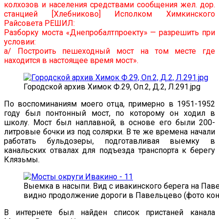
колхозов и населения средствами сообщения жел. дор.
станцией [Хлебниково] Исполком Химкинского
Райсовета РЕШИЛ:
Разборку моста «Днепробалтпроекту» — разрешить при
условии:
а/ Построить пешеходный мост на том месте где
находится в настоящее время мост».
Городской архив Химок Ф.29, Оп.2, Д.2, Л.291.jpg
По воспоминаниям моего отца, примерно в 1951-1952
году был понтонный мост, по которому он ходил в
школу. Мост был наплавной, в основе его были 200-
литровые бочки из под солярки. В те же времена начали
работать бульдозеры, подготавливая выемку в
канальских отвалах для подъезда транспорта к берегу
Клязьмы.
Выемка в насыпи. Вид с ивакинского берега на Пав
видно продолжение дороги в Павельцево (фото кон
В интернете был найден список пристаней канала