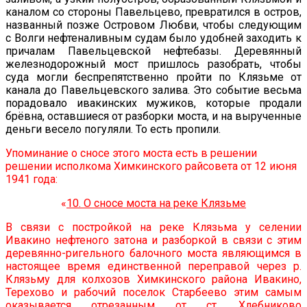
каналом со стороны Павельцево, превратился в остров,
названный позже Островом Любви, чтобы следующим
с Волги нефтеналивным судам было удобней заходить к
причалам Павельцевской нефтебазы. Деревянный
железнодорожный мост пришлось разобрать, чтобы
суда могли беспрепятственно пройти по Клязьме от
канала до Павельцевского залива. Это событие весьма
порадовало ивакинских мужиков, которые продали
брёвна, оставшиеся от разборки моста, и на вырученные
деньги весело погуляли. То есть пропили.
Упоминание о сносе этого моста есть в решении
решении исполкома Химкинского райсовета от 12 июня
1941 года:
«
10. О сносе моста на реке Клязьме
В связи с постройкой на реке Клязьма у селении
Ивакино нефтеного затона и разборкой в связи с этим
деревянно-ригельного балочного моста являющимся в
настоящее время единственной переправой через р.
Клязьму для колхозов Химкинского района Ивакино,
Терехово и рабочий поселок Старбеево этим самым
оказывается отрезанным от ст. Хлебниково