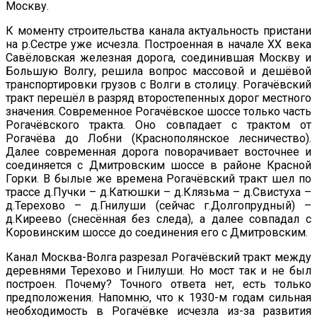
Москву.
К моменту строительства канала актуальность пристани
на р.Сестре уже исчезла. Построенная в начале XX века
Савёловская железная дорога, соединившая Москву и
Большую Волгу, решила вопрос массовой и дешёвой
транспортировки грузов с Волги в столицу. Рогачёвский
тракт перешёл в разряд второстепенных дорог местного
значения. Современное Рогачёвское шоссе только часть
Рогачёвского тракта. Оно совпадает с трактом от
Рогачёва до Лобни (Краснополянское лесничество).
Далее современная дорога поворачивает восточнее и
соединяется с Дмитровским шоссе в районе Красной
Горки. В былые же времена Рогачёвский тракт шел по
трассе д.Пучки – д.Катюшки – д.Клязьма – д.Свистуха –
д.Терехово – д.Гнилуши (сейчас г.Долгопрудный) –
д.Киреево (снесённая без следа), а далее совпадал с
Коровинским шоссе до соединения его с Дмитровским.
Канал Москва-Волга разрезал Рогачёвский тракт между
деревнями Терехово и Гнилуши. Но мост так и не был
построен. Почему? Точного ответа нет, есть только
предположения. Напомню, что к 1930-м годам сильная
необходимость в Рогачёвке исчезла из-за развития