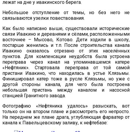
лежат на дне у ивакинского берега.
Небольшое отступление от темы, но без него не
связываются узелки повествования.
Как было написано выше, существовали исторические
связи Ивакино и деревнями и сёлами, расположенными
восточнее – Мысово, Котово. Дети ходили в школу,
постарше женились и т.п. После строительства канала
Ивакино оказалось отрезано от этих населённых
пунктов. Для компенсации неудобств была устроена
переправа через канал на упоминавшемся катере
«Нефтяник». Стартовала переправа от той самой
пристани Ивакино, что находилась в устье Клязьмы.
Финишировал катер тоже в русле Клязьмы, но уже с
другой стороны канала, для чего была построена
небольшая пристань между каналом и насосной
станцией Гранитного завода.
Фотографию «Нефтяника удалось» разыскать, вот
только он на втором плане и рассмотреть его непросто.
На переднем же плане драга, углубляющая фарватер от
канала к Павельцевскому заливу, к нефтебазе: