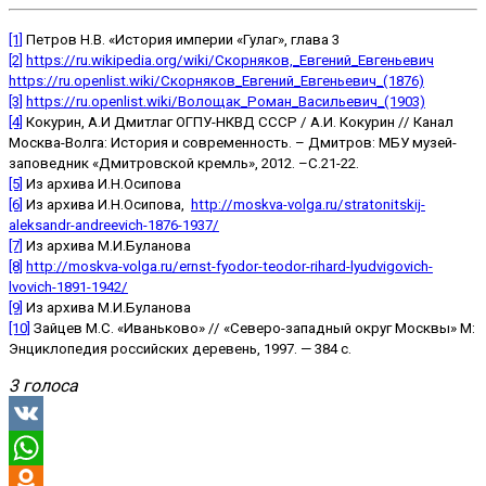
[1]
Петров Н.В. «История империи «Гулаг», глава 3
[2]
https://ru.wikipedia.org/wiki/Скорняков,_Евгений_Евгеньевич
https://ru.openlist.wiki/Скорняков_Евгений_Евгеньевич_(1876)
[3]
https://ru.openlist.wiki/Волощак_Роман_Васильевич_(1903)
[4]
Кокурин, А.И Дмитлаг ОГПУ-НКВД СССР / А.И. Кокурин // Канал
Москва-Волга: История и современность. – Дмитров: МБУ музей-
заповедник «Дмитровской кремль», 2012. –С.21-22.
[5]
Из архива И.Н.Осипова
[6]
Из архива И.Н.Осипова,
http://moskva-volga.ru/stratonitskij-
aleksandr-andreevich-1876-1937/
[7]
Из архива М.И.Буланова
[8]
http://moskva-volga.ru/ernst-fyodor-teodor-rihard-lyudvigovich-
lvovich-1891-1942/
[9]
Из архива М.И.Буланова
[10]
Зайцев М.С. «Иваньково» // «Северо-западный округ Москвы» М:
Энциклопедия российских деревень, 1997. — 384 с.
3 голоса
VK
WhatsApp