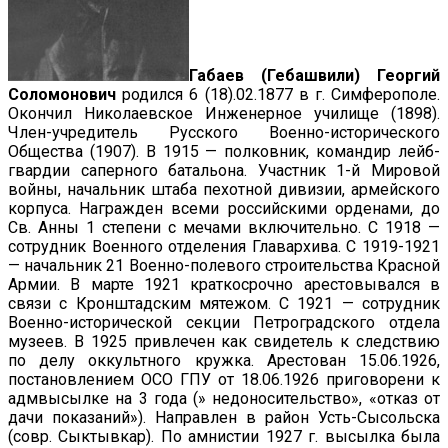
Габаев (Гебашвили) Георгий
Соломонович
родился 6 (18).02.1877 в г. Симферополе.
Окончил Николаевское Инженерное училище (1898).
Член-учредитель Русского Военно-исторического
Общества (1907). В 1915 — полковник, командир лейб-
гвардии саперного батальона. Участник 1-й Мировой
войны, начальник штаба пехотной дивизии, армейского
корпуса. Награжден всеми российскими орденами, до
Св. Анны 1 степени с мечами включительно. С 1918 —
сотрудник Военного отделения Главархива. С 1919-1921
— начальник 21 Военно-полевого строительства Красной
Армии. В марте 1921 краткосрочно арестовывался в
связи с Кронштадским мятежом. С 1921 — сотрудник
Военно-исторической секции Петроградского отдела
музеев. В 1925 привлечен как свидетель к следствию
по делу оккультного кружка. Арестован 15.06.1926,
постановлением ОСО ГПУ от 18.06.1926 приговорени к
адмвысылке на 3 года (» недоносительство», «отказ от
дачи показаний»). Направлен в район Усть-Сысольска
(совр. Сыктывкар). По амнистии 1927 г. высылка была