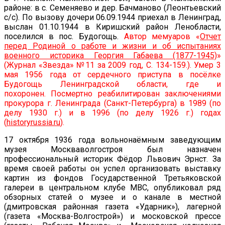
районе: в с. Семеняево и дер. Бачманово (Леонтьевский
с/с). По вызову дочери 06.09.1944 приехал в Ленинград,
выслан 01.10.1944 в Киришский район Ленобласти,
поселился в пос. Будогощь.
Автор мемуаров «
Отчет
перед Родиной о работе и жизни и об испытаниях
военного историка Георгия Габаева (1877-1945)
»
(Журнал «Звезда» №11 за 2009 год, С. 134-159.). Умер 3
мая 1956 года от сердечного приступа в посёлке
Будогощь Ленинградской области, где и
похоронен. Посмертно реабилитирован заключениями
прокурора г. Ленинграда (Санкт-Петербурга) в 1989 (по
делу 1930 г.) и в 1996 (по делу 1926 г.) годах
(
historyrussia.ru
).
17 октября 1936 года вольнонаёмным заведующим
музея Москваволгостроя был назначен
профессиональный историк Фёдор Львович Эрнст. За
время своей работы он успел организовать выставку
картин из фондов Государственной Третьяковской
галереи в центральном клубе МВС, опубликовал ряд
обзорных статей о музее и о канале в местной
(дмитровская районная газета «Ударник»), лагерной
(газета «Москва-Волгострой») и московской прессе