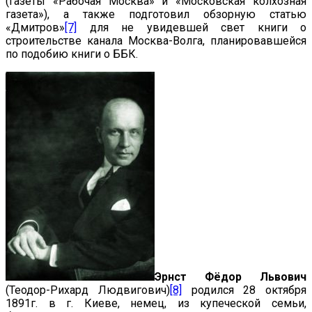
(газеты «Рабочая Москва» и «Московская колхозная
газета»), а также подготовил обзорную статью
«Дмитров»
[7]
для не увидевшей свет книги о
строительстве канала Москва-Волга, планировавшейся
по подобию книги о ББК.
Эрнст Фёдор Львович
(Теодор-Рихард Людвигович)
[8]
родился 28 октября
1891г. в г. Киеве, немец, из купеческой семьи,