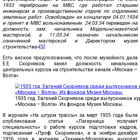
1933 переброшен на МВС, где работал старшим
инженером в производственном отделе по отделению
земляных работ. Освобожден из концлагеря 04.01.1934
и принят в МВС вольнонаемным. 24.03.34 переведен на
должность зам. начальника Модельно-макетной
мастерской, а 11.05.34 назначен начальником
означенной мастерской и Директором музея
строительства»
[5]
.
Есть веское предположение, что после музейного дела
Е.Е. Скорняков занял должность начальника
центральных курсов на строительстве канала «Москва —
Волга».
1935 год. Евгений Скорняков среди выпускников кур
«Москва – Волга». Из фондов Музея Москвы.
В журнале «На штурм трассы» за март 1935 года была
опубликована статья «Лагерница получает
специальность» о работе курсов подготовки кадров,
подписанная «Проф. Скорняков», а в ноябре-декабре
1936 года в журнале «Техника-Молодёжи» выходит