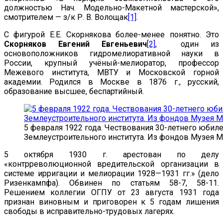
должностью Нач. Модельно-Макетной мастерской»,
смотрителем — з/к Р. В. Волощак
[1]
.
С фигурой Е.Е. Скорнякова более-менее понятно. Это
Скорняков Евгений Евгеньевич
[2]
, один из
основоположников гидромелиоративной науки в
России, крупный учёный-мелиоратор, профессор
Межевого института, МВТУ и Московской горной
академии. Родился в Москве в 1876 г., русский,
образование высшее, беспартийный.
5 февраля 1922 года. Чествования 30-летнего юбиле
Землеустроительного института. Из фондов Музея 
5 октября 1930 г. арестован по делу
«контрреволюционной вредительской организации в
системе ирригации и мелиорации 1928—1931 гг.» (дело
Ризенкампфа). Обвинен по статьям 58-7, 58-11.
Решением коллегии ОГПУ от 23 августа 1931 года
признан виновным и приговорен к 5 годам лишения
свободы в исправительно-трудовых лагерях.