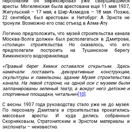
персоналий он зафиксировал уже свершившиеся
аресты: Могилянская была арестована ещё 11 мая 1937,
Жигульский – 17 мая, а Шир-Ахмедов – 18 мая. Позже,
22 сентября, был арестован и Нитобург. А Эрнста не
тронули. Возможно его спас отъезд в Алма-Ату.
Логично предположить, что музей строительства канала
Москва-Волга должен был располагаться в Дмитрове,
«столице» строительства. Но оказалось, что его
предполагали построить на Тушинском берегу
Химкинского водохранилища:
«Правый берег Химки оставался открытым. Здесь
намеча­ли поставить декоративные конструкции,
скульптуры и пави­льоны, здание Музея строительства
канала. На левой сторо­не, на одной оси с музеем были
запланированы зеленый театр, а вокруг него детские и
спортивные площадки, читальни»
[10]
.
С весны 1937 года руководству стало уже не до музея.
По персоналу Дмитлага и строительства прокатились
массовые аресты. И куда делись собранные
Скорняковым, Стратонитским и Эрнстом материалы и
экспонаты – неизвестно.