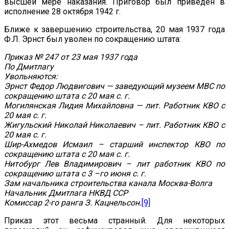
высшей мере наказания. Приговор был приведен в
исполнение 28 октября 1942 г.
Ближе к завершению строительства, 20 мая 1937 года
Ф.Л. Эрнст был уволен по сокращению штата:
Приказ № 247 от 23 мая 1937 года
По Дмитлагу
Увольняются:
Эрнст Федор Людвигович — заведующий музеем МВС по
сокращению штата с 20 мая с. г.
Могилянская Лидия Михайловна — лит. Работник КВО с
20 мая с. г.
Жигульский Николай Николаевич – лит. Работник КВО с
20 мая с. г.
Шир-Ахмедов Исмаил – старший инспектор КВО по
сокращению штата с 20 мая с. г.
Нитобург Лев Владимирович – лит работник КВО по
сокращению штата с 3 –го июня с. г.
Зам начальника строительства канала Москва-Волга
Начальник Дмитлага НКВД ССР
Комиссар 2-го ранга З. Кацнельсон.
[9]
Приказ этот весьма странный. Для некоторых