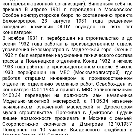
контрреволюционной организации). Виновным себя не
признал. В апреле 1931 г. переведен в Московское
Особое конструкторское бюро по составлению проекта
Беломорстроя. 23 августа 1931 года решением
заседания комиссии ОГПУ осуждён на пять лет
концлагерей.
В ноябре 1931 г. переброшен на строительство и до
осени 1932 года работал в производственном отделе
управления Беломорстроя в Медвежьей горе. Осенью
1932 г. был направлен на усиление технического состава
трассы в Повенецкое отделение. Конец 1932 и начало
1933 года работал в производственном отделе. В июле
1933 переброшен на МВС (Москваволгастрой), где
работал старшим инженером в производственном
отделе по отделению земляных работ. Освобожден из
концлагеря 04.01.1934 и принят в МВС вольнонаемным.
24.03.34 переведен на должность зам. начальника
Модельно-макетной мастерской, а 11.05.34 назначен
начальником означенной мастерской и Директором
музея строительства. Проживал в Дмитрове, будучи
лишен возможности проживать в Москве с семьей.
Скоропостижно скончался в Дмитрове 12.10.1937.
Похоронен на 10 участке Введенского кладбища в