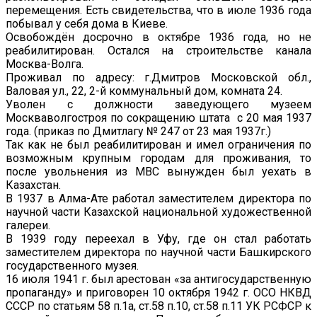
перемещения. Есть свидетельства, что в июле 1936 года
побывал у себя дома в Киеве.
Освобождён досрочно в октябре 1936 года, но не
реабилитирован. Остался на строительстве канала
Москва-Волга.
Проживал по адресу: г.Дмитров Московской обл.,
Валовая ул., 22, 2-й коммунальный дом, комната 24.
Уволен с должности заведующего музеем
Москваволгостроя по сокращению штата с 20 мая 1937
года. (приказ по Дмитлагу № 247 от 23 мая 1937г.)
Так как не был реабилитирован и имел ограничения по
возможным крупным городам для проживания, то
после увольнения из МВС вынужден был уехать в
Казахстан.
В 1937 в Алма-Ате работал заместителем директора по
научной части Казахской национальной художественной
галереи.
В 1939 году переехал в Уфу, где он стал работать
заместителем директора по научной части Башкирского
государственного музея.
16 июля 1941 г. был арестован «за антигосударственную
пропаганду» и приговорен 10 октября 1942 г. ОСО НКВД
СССР по статьям 58 п.1а, ст.58 п.10, ст.58 п.11 УК РСФСР к