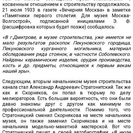
косвенным отношением к строительству продолжалось.
21 июля 1933 в газете «Вечерняя Москва» в заметке
«Памятники первого столетия. Для музея Москва-
Волгострой», подписанной инициалами Э. Ф.
(расшифровка которых будет позже) сообщалось:
«В г.Дмитрове, в музее строительства, уже имеется не
мало результатов раскопок Пекуновского городища,
Пекуновского курганного могильника, материал
обследования ряда стоянок, в частности Соболевского.
Найдены керамические изделия, орудия производства,
кость и др. предметы, относящиеся к первым векам
нашей эры».
Следующим, вторым начальником музея строительства
канала стал Александр Андреевич Стратонитский. Так же
как и Скорняков, он попал в тюрьму по делу
мелиораторов. Есть большая вероятность, что они были
давно знакомы друг с другом как минимум по
профессиональной деятельности. Помимо того, что
Стратоницкий сменил Скорнякова на месте начальника
музея, он также заменил Скорнякова и на месте
начальника модельно-макетной мастерской. Вот что
Стратоницкий пишет в своей автобиографии:
«В июле