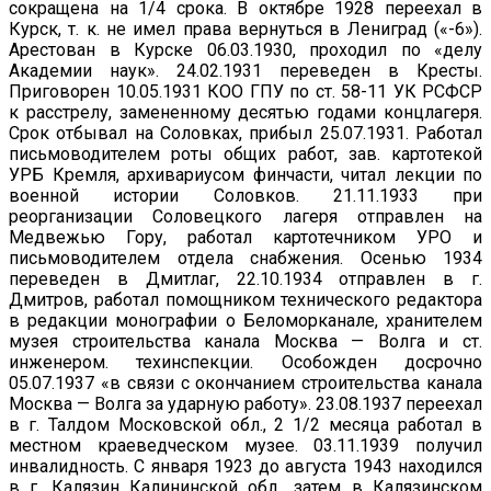
сокращена на 1/4 срока. В октябре 1928 переехал в
Курск, т. к. не имел права вернуться в Лениград («-6»).
Арестован в Курске 06.03.1930, проходил по «делу
Академии наук». 24.02.1931 переведен в Кресты.
Приговорен 10.05.1931 КОО ГПУ по ст. 58-11 УК РСФСР
к расстрелу, замененному десятью годами концлагеря.
Срок отбывал на Соловках, прибыл 25.07.1931. Работал
письмоводителем роты общих работ, зав. картотекой
УРБ Кремля, архивариусом финчасти, читал лекции по
военной истории Соловков. 21.11.1933 при
реорганизации Соловецкого лагеря отправлен на
Медвежью Гору, работал картотечником УРО и
письмоводителем отдела снабжения. Осенью 1934
переведен в Дмитлаг, 22.10.1934 отправлен в г.
Дмитров, работал помощником технического редактора
в редакции монографии о Беломорканале, хранителем
музея строительства канала Москва — Волга и ст.
инженером. техинспекции. Особожден досрочно
05.07.1937 «в связи с окончанием строительства канала
Москва — Волга за ударную работу». 23.08.1937 переехал
в г. Талдом Московской обл., 2 1/2 месяца работал в
местном краеведческом музее. 03.11.1939 получил
инвалидность. С января 1923 до августа 1943 находился
в г. Калязин Калининской обл., затем в Калязинском