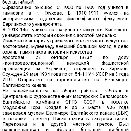
беспартийный.
Образование высшее. С 1900 по 1909 год учился в
гимназии в г. Глухове. В 1910-1911 учился на
историческом отделении философского факультете
Берлинского университета.
В 1913-14гг. учился на факультете искусств Киевского
университета, который окончил с золотой медалью.
Известный историк украинского и восточного искусства,
востоковед, музеевед, внесший большой вклад в дело
охраны памятников истории и искусства.
Арестован 23 октября 1933г. по делу
«контрреволюционной немецкой фашистской
организации на Украине», отправлен в Харьков.
Осужден 29 мая 1934 года по ст. 54-11 УК УССР на 3 года
ИТЛ. Отправлен на строительство на Беломоро-
Балтийского канала.
Не задействовался на общих работах. Работал в
Центральных художественных мастерских Беломорско-
Балтийского комбината ОГПУ СССР в посёлке
Медвежья Гора. Создал и до 5 марта 1936 года
заведовал музеем Беломоро-Балтийского канала (ББК)
в посёлке Повенец. Писал статьи в лагерной газете
Перековка и в другой местной прессе. Был
расконвоирован и обладал большой свободой