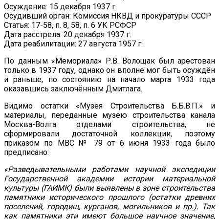
Осуждение: 15 декабря 1937 г.
Осудивший орган: Комиссия НКВД и прокуратуры СССР
Статья: 17-58, п. 8, 58, п. 6 УК РСФСР
Дата расстрела: 20 декабря 1937 г.
Дата реабилитации: 27 августа 1957 г.
По данным «Мемориала» Р.В. Волощак был арестован
только в 1937 году, однако он вполне мог быть осуждён
и раньше, по состоянию на начало марта 1933 года
оказавшись заключённым Дмитлага.
Видимо остатки «Музея Строительства Б.Б.В.П.» и
материалы, переданные музею строительства канала
Москва-Волга отделами строительства, не
сформировали достаточной коллекции, поэтому
приказом по МВС № 79 от 6 июня 1933 года было
предписано:
«Разведывательными работами научной экспедиции
Государственной академии истории материальной
культуры (ГАИМК) были выявлены в зоне строительства
памятники исторического прошлого (остатки древних
поселений, городищ, курганов, могильников и пр.). Так
как памятники эти имеют большое научное значение,