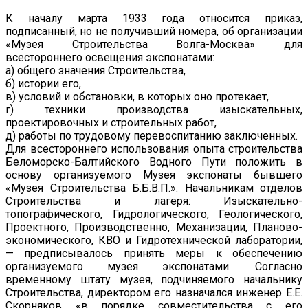
К началу марта 1933 года относится приказ,
подписанный, но не получивший номера, об организации
«Музея Строительства Волга-Москва» для
всестороннего освещения экспонатами:
а) общего значения Строительства,
б) истории его,
в) условий и обстановки, в которых оно протекает,
г) техники производства изыскательных,
проектировочных и строительных работ,
д) работы по трудовому перевоспитанию заключенных.
Для всестороннего использования опыта строительства
Беломорско-Балтийского Водного Пути положить в
основу организуемого Музея экспонаты бывшего
«Музея Строительства Б.Б.В.П.». Начальникам отделов
Строительства и лагеря: Изыскательно-
топографического, Гидрологического, Геологического,
Проектного, Производственно, Механизации, Планово-
экономического, КВО и Гидротехнической лаборатории,
— предписывалось принять меры к обеспечению
организуемого музея экспонатами. Согласно
временному штату музея, подчиняемого начальнику
Строительства, директором его назначался инженер Е.Е.
Скорняков «в порядке совместительства с его