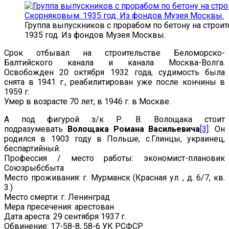
Группа выпускников с прорабом по бетону на строит
1935 год. Из фондов Музея Москвы.
Срок отбывал на строительстве Беломорско-
Балтийского канала и канала Москва-Волга.
Освобожден 20 октября 1932 года, судимость была
снята в 1941 г., реабилитирован уже после кончины в
1959 г.
Умер в возрасте 70 лет, в 1946 г. в Москве.
А под фигурой з/к Р. В. Волощака стоит
подразумевать
Волощака Романа Васильевича
[3]
. Он
родился в 1903 году в Польше, с.Глинцы, украинец,
беспартийный.
Профессия / место работы: экономист-плановик
Союзрыбсбыта
Место проживания: г. Мурманск (Красная ул. , д. 6/7, кв.
3.)
Место смерти: г. Ленинград
Мера пресечения: арестован
Дата ареста: 29 сентября 1937 г.
Обвинение: 17-58-8, 58-6 УК РСФСР