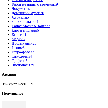
Герои не нашего времени
19
Документы
4
Домашний музей
20
Журналы
5
Знаки и значки
1
Канал Москва-Волга
77
Карты и планы
6
Книги
41
Марки
3
Публикации
23
Разное
3
Ретро-фото
32
Самоделки
4
Трофеи
15
Экспонаты
29
Архивы
Архивы
Популярное