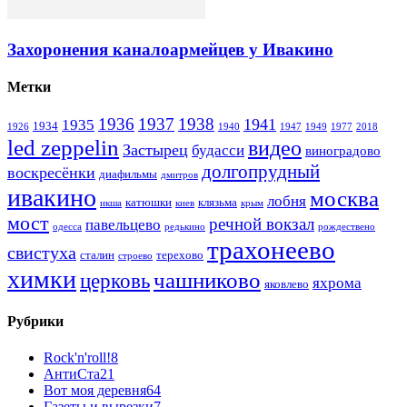
Захоронения каналоармейцев у Ивакино
Метки
1936
1937
1938
1941
1935
1934
1926
1940
1947
1949
1977
2018
led zeppelin
видео
Застырец
будасси
виноградово
долгопрудный
воскресёнки
диафильмы
дмитров
ивакино
москва
лобня
катюшки
клязьма
икша
киев
крым
мост
речной вокзал
павельцево
одесса
редькино
рождествено
трахонеево
свистуха
сталин
терехово
строево
химки
чашниково
церковь
яхрома
яковлево
Рубрики
Rock'n'roll!
8
АнтиСта
21
Вот моя деревня
64
Газеты и вырезки
7