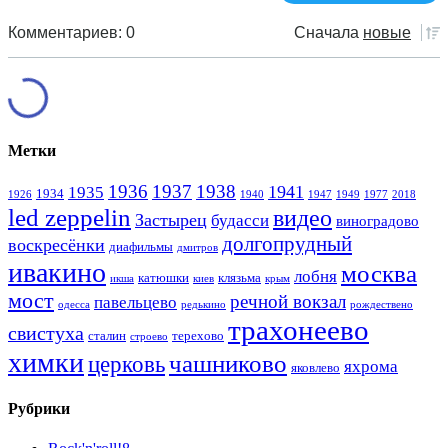
Комментариев: 0
Сначала
новые
Метки
1936
1937
1938
1941
1935
1934
1926
1940
1947
1949
1977
2018
led zeppelin
видео
Застырец
будасси
виноградово
долгопрудный
воскресёнки
диафильмы
дмитров
ивакино
москва
лобня
катюшки
клязьма
икша
киев
крым
мост
речной вокзал
павельцево
одесса
редькино
рождествено
трахонеево
свистуха
сталин
терехово
строево
химки
чашниково
церковь
яхрома
яковлево
Рубрики