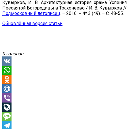
Кувырков, И. В. Архитектурная история храма Успения
Пресвятой Богородицы в Трахонеево / И. В. Кувырков //
Подмосковный летописец
. – 2016. − № 3 (49). – С. 48-55.
Обновлённая версия статьи
0 голосов
VK
WhatsApp
Odnoklassniki
Mail.Ru
Viber
LiveJournal
Message