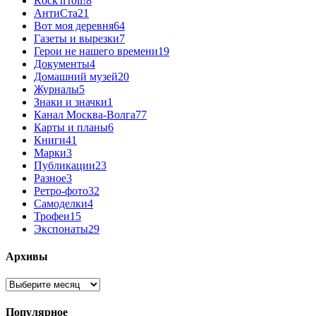
Rock'n'roll!
8
АнтиСта
21
Вот моя деревня
64
Газеты и вырезки
7
Герои не нашего времени
19
Документы
4
Домашний музей
20
Журналы
5
Знаки и значки
1
Канал Москва-Волга
77
Карты и планы
6
Книги
41
Марки
3
Публикации
23
Разное
3
Ретро-фото
32
Самоделки
4
Трофеи
15
Экспонаты
29
Архивы
Архивы
Популярное