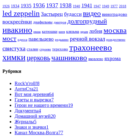
1936
1937
1938
1941
1935
1934
1926
1940
1947
1949
1977
2018
led zeppelin
видео
Застырец
будасси
виноградово
долгопрудный
воскресёнки
диафильмы
дмитров
ивакино
москва
лобня
катюшки
клязьма
икша
киев
крым
мост
речной вокзал
павельцево
одесса
редькино
рождествено
трахонеево
свистуха
сталин
терехово
строево
химки
чашниково
церковь
яхрома
яковлево
Рубрики
Rock'n'roll!
8
АнтиСта
21
Вот моя деревня
64
Газеты и вырезки
7
Герои не нашего времени
19
Документы
4
Домашний музей
20
Журналы
5
Знаки и значки
1
Канал Москва-Волга
77