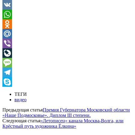
VK
WhatsApp
Odnoklassniki
Mail.Ru
Viber
LiveJournal
Message
Telegram
Skype
ТЕГИ
видео
Предыдущая статья
Премия Губернатора Московский области
«Наше Подмосковье». Диплом III степени.
Следующая статья
«Летописец» канала Москва-Волга, или
Крёстный путь художника Ёлкина»