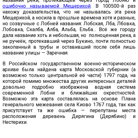
названия реки, протекающей через город Лобню и
ошибочно называемой Мещерихой
. В 100500-й раз
нахожу доказательства, что не называлась эта река
Мещерихой, а носила в прошлые времена хотя и разные,
но созвучные с Лобней названия: Лобская, Лба, Лбовка,
Лобовка, Скалба, Алба, Альба, Ельба… Всё же городу
дала название хоть и небольшая, но полноценная река, а
не ручеёк, протекавший через Букино, почти полностью
закопанный в трубы и оставивший после себя лишь
название улицы — Заречная.
В Российском государственном военно-историческом
архиве была найдена карта Московской губернии (а
возможно только центральной её части) 1797 года, на
которой помимо множества других интересных деталей
довольно подробно изображена водная система
современной Лобни и ближайших окрестностей.
Возможно эта карта составлялась на основе Плана
генерального межевания села Киово 1767 года, так как
присутствует та же ошибка — перепутаны места
расположения деревень Дерягина (Дерябино) и
Нестерихи.