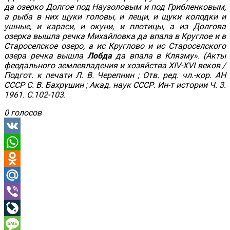
да озерко Долгое под Наузоловым и под Грибленковым,
а рыба в них щуки головы, и лещи, и щуки колодки и
ушные, и караси, и окуни, и плотицы, а из Долгова
озерка вышла речка Михайловка да впала в Круглое и в
Староселское озеро, а ис Круглово и ис Староселского
озера речка вышла
Лобда
да впала в Клязму». (Акты
феодального землевладения и хозяйства XIV-XVI веков /
Подгот. к печати Л. В. Черепнин ; Отв. ред. чл.-кор. АН
СССР С. В. Бахрушин ; Акад. наук СССР. Ин-т истории Ч. 3.
1961. C.102-103.
0 голосов
VK
WhatsApp
Odnoklassniki
Mail.Ru
Viber
LiveJournal