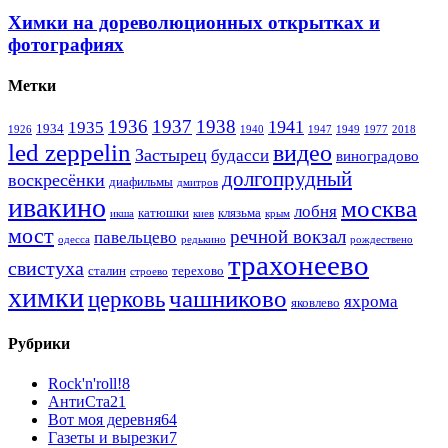
Химки на дореволюционных открытках и
фотографиях
Метки
1936
1937
1938
1941
1935
1934
1926
1940
1947
1949
1977
2018
led zeppelin
видео
Застырец
будасси
виноградово
долгопрудный
воскресёнки
диафильмы
дмитров
ивакино
москва
лобня
катюшки
клязьма
икша
киев
крым
мост
речной вокзал
павельцево
одесса
редькино
рождествено
трахонеево
свистуха
сталин
терехово
строево
химки
чашниково
церковь
яхрома
яковлево
Рубрики
Rock'n'roll!
8
АнтиСта
21
Вот моя деревня
64
Газеты и вырезки
7