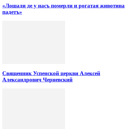
«Лошади де у насъ померли и рогатая животина
падетъ»
Священник Успенской церкви Алексей
Александрович Черневский