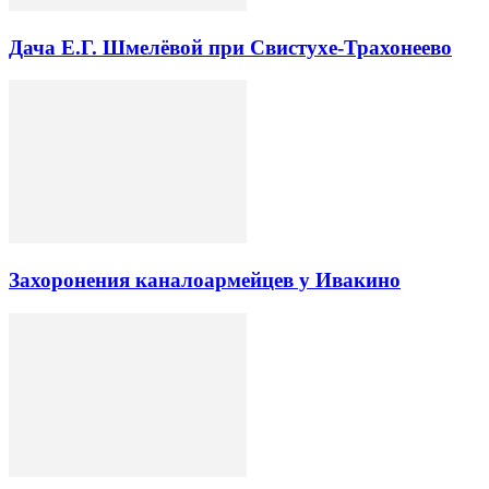
Дача Е.Г. Шмелёвой при Свистухе-Трахонеево
Захоронения каналоармейцев у Ивакино