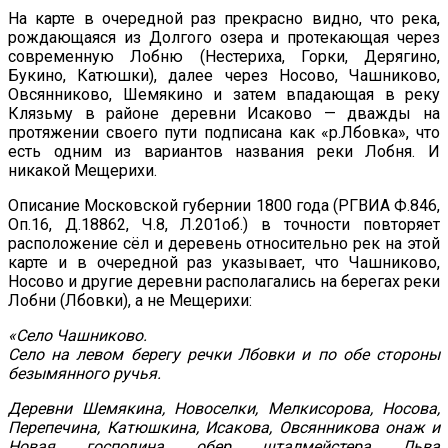
На карте в очередной раз прекрасно видно, что река,
рождающаяся из Долгого озера и протекающая через
современную Лобню (Нестериха, Горки, Дерягино,
Букино, Катюшки), далее через Носово, Чашниково,
Овсянниково, Шемякино и затем впадающая в реку
Клязьму в районе деревни Исаково — дважды на
протяжении своего пути подписана как «р.Лбовка», что
есть одним из вариантов названия реки Лобня. И
никакой Мещерихи.
Описание Московской губернии 1800 года (РГВИА Ф.846,
Оп.16, Д.18862, Ч.8, Л.201об.) в точности повторяет
расположение сёл и деревень относительно рек на этой
карте и в очередной раз указывает, что Чашниково,
Носово и другие деревни располагались на берегах реки
Лобни (Лбовки), а не Мещерихи:
«Село Чашниково.
Село на левом берегу речки Лбовки и по обе стороны
безымянного ручья.
Деревни Шемякина, Новоселки, Мелкисорова, Носова,
Перепечина, Катюшкина, Исакова, Овсянникова онаж и
Новая господина обер шталмейстера Льва