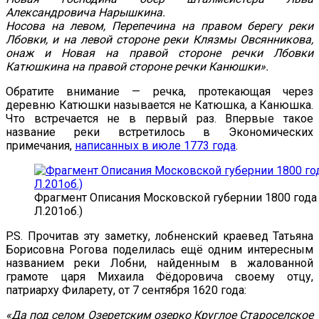
Александровича Нарышкина.
Носова на левом, Перепечина на правом берегу реки
Лбовки, и на левой стороне реки Клязмы Овсянникова,
онаж и Новая на правой стороне речки Лбовки
Катюшкина на правой стороне речки Канюшки».
Обратите внимание — речка, протекающая через
деревню Катюшки называется не Катюшка, а Канюшка.
Что встречается не в первый раз. Впервые такое
название реки встретилось в Экономических
примечания,
написанных в июле 1773 года
.
Фрагмент Описания Московской губернии 1800 года (Р
Л.201об.)
P.S. Прочитав эту заметку, лобненский краевед Татьяна
Борисовна Рогова поделилась ещё одним интересным
названием реки Лобни, найденным в жалованной
грамоте царя Михаила Фёдоровича своему отцу,
патриарху Филарету, от 7 сентября 1620 года:
«Да под селом Озеретским озерко Круглое Староселское