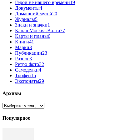
Герои не нашего времени
19
Документы
4
Домашний музей
20
Журналы
5
Знаки и значки
1
Канал Москва-Волга
77
Карты и планы
6
Книги
41
Марки
3
Публикации
23
Разное
3
Ретро-фото
32
Самоделки
4
Трофеи
15
Экспонаты
29
Архивы
Архивы
Популярное