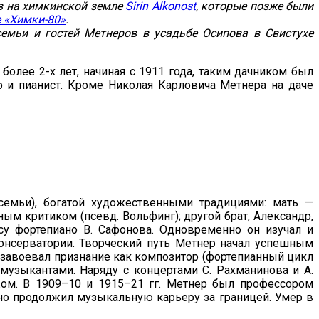
в на химкинской земле
Sirin Alkonost
, которые позже были
 «Химки-80»
.
емьи и гостей Метнеров в усадьбе Осипова в Свистухе
олее 2-х лет, начиная с 1911 года, таким дачником был
ор и пианист. Кроме Николая Карловича Метнера на даче
семьи), богатой художественными традициями: мать —
м критиком (псевд. Вольфинг); другой брат, Александр,
су фортепиано В. Сафонова. Одновременно он изучал и
консерватории. Творческий путь Метнер начал успешным
 завоевал признание как композитор (фортепианный цикл
 музыкантами. Наряду с концертами С. Рахманинова и А.
жом. В 1909–10 и 1915–21 гг. Метнер был профессором
шно продолжил музыкальную карьеру за границей. Умер в