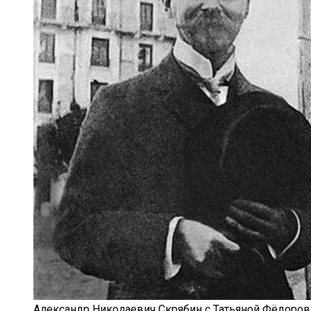
Александр Николаевич Скрябин с Татьяной Фёдоровн