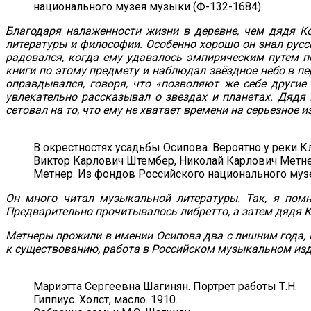
национального музея музыки (Ф-132-1684).
Благодаря налаженности жизни в деревне, чем дядя Ко
литературы и философии. Особенно хорошо он знал рус
радовался, когда ему удавалось эмпирическим путем по
книги по этому предмету и наблюдал звёздное небо в пер
оправдывался, говоря, что «позволяют же себе другие 
увлекательно рассказывал о звездах и планетах. Дядя 
сетовал на то, что ему не хватает времени на серьезное 
В окрестностях усадьбы Осипова. Вероятно у реки К
Виктор Карлович Штембер, Николай Карлович Метне
Метнер. Из фондов Российского национального музе
Он много читал музыкальной литературы. Так, я помн
Предварительно прочитывалось либретто, а затем дядя К
Метнеры прожили в имении Осипова два с лишним года, н
к существованию, работа в Российском музыкальном изда
Мариэтта Сергеевна Шагинян. Портрет работы Т.Н.
Гиппиус. Холст, масло. 1910.