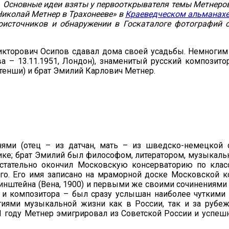
. Основные идеи взяты у первооткрывателя темы Метнеро
Николай Метнер в Трахонееве» в
Краеведческом альманахе
источников и обнаружении в Госкаталоге фотографий с
кторович Осипов сдавал дома своей усадьбы. Немногим б
ква – 13.11.1951, Лондон), знаменитый русский композит
тенши) и брат Эмилий Карлович Метнер.
ями (отец – из датчан, мать – из шведско-немецкой 
ке; брат Эмилий был философом, литератором, музыкальны
стательно окончил Московскую консерваторию по клас
го. Его имя записано на мраморной доске Московской 
бинштейна (Вена, 1900) и первыми же своими сочинениями
а и композитора – был сразу услышан наиболее чуткими
иями музыкальной жизни как в России, так и за рубе
1 году Метнер эмигрировал из Советской России и успе