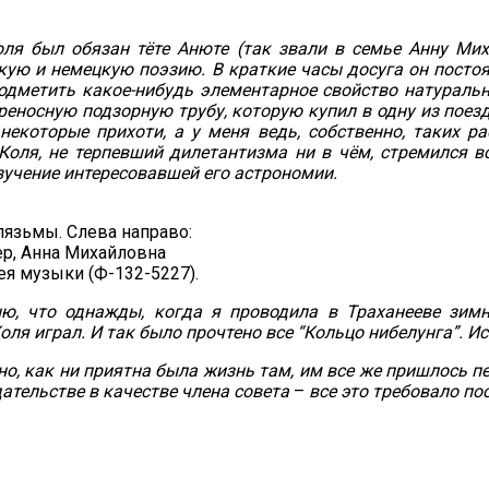
ля был обязан тёте Анюте (так звали в семье Анну Мих
скую и немецкую поэзию. В краткие часы досуга он пост
дметить какое-нибудь элементарное свойство натуральн
еносную подзорную трубу, которую купил в одну из поездо
некоторые прихоти, а у меня ведь, собственно, таких р
Коля, не терпевший дилетантизма ни в чём, стремился 
изучение интересовавшей его астрономии.
лязьмы. Слева направо:
р, Анна Михайловна
я музыки (Ф-132-5227).
ю, что однажды, когда я проводила в Траханееве зим
оля играл. И так было прочтено все “Кольцо нибелунга”. 
о, как ни приятна была жизнь там, им все же пришлось п
тельстве в качестве члена совета
–
все это требовало по