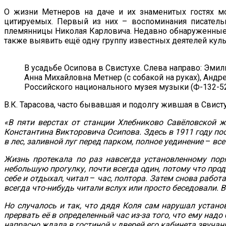
О жизни Метнеров на даче и их знаменитых гостях м
цитируемых. Первый из них – воспоминания писатель
племянницы Николая Карловича. Недавно обнаруженные 
также выявить ещё одну группу известных деятелей культ
В усадьбе Осипова в Свистухе. Слева направо: Эми
Анна Михайловна Метнер (с собакой на руках), Анд
Российского национального музея музыки (Ф-132-52
В.К. Тарасова, часто бывавшая и подолгу жившая в Свисту
«В пяти верстах от станции Хлебниково Савёловской ж
Константина Викторовича Осипова. Здесь в 1911 году п
в лес, заливной луг перед парком, полное уединение
–
все
Жизнь протекала по раз навсегда установленному пор
небольшую прогулку, почти всегда один, потому что прод
себе и отдыхал, читал
–
час, полтора. Затем снова работ
всегда что-нибудь читали вслух или просто беседовали. 
Но случалось и так, что дядя Коля сам нарушал устано
прервать её в определенный час из-за того, что ему над
напрасно ждала в гостиной у дверей его кабинета звучан