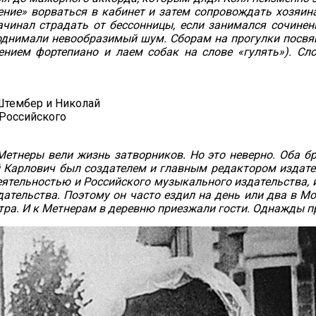
ение» ворваться в кабинет и затем сопровождать хозяин
ачинал страдать от бессонницы, если занимался сочинен
поднимали невообразимый шум. Сборам на прогулки посв
лением фортепиано и лаем собак на слове «гулять»). С
 Штембер и Николай
 Российского
Метнеры вели жизнь затворников. Но это неверно. Оба б
 Карлович был создателем и главным редактором издател
ятельностью и Российского музыкального издательства, и
здательства. Поэтому он часто ездил на день или два в 
тра. И к Метнерам в деревню приезжали гости. Однажды п