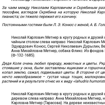
За чаем между Николаем Карловичем и Скрябиным разгор
теософии, взглядов Скрябина на которую Николай Кар
пианиста; он тяжело пережил его кончину.
Постоянными гостями были Л. Э. Конюс с женой, А. Б. Голь
Николай Карлович Метнер в кругу родных и друзей на
чайным столом слева направо: Николай Карлович М
Эдуардович Конюс, Сергей Николаевич Дурылин, Вер
Анна Михайловна Метнер, собака Фликс. Из фондов
(Ф-132-1685).
Дядя Коля очень любил природу, животных и цветы. Ряд
стоявшие у окна, были заставлены ящиками и горшочка
копал землю, сажал, подвязывал цветы. В стороне от ц
нечто невообразимое
–
густая чаща тощих, малокровн
растений и в результате отнес их к виду «lahudris humoristi
Николай Карлович Метнер в кругу родных и друзей в 
деревом слева направо: Анна Михайловна Метнер, н
Карловна Метнер (Тарасова). На дереве неизвестны