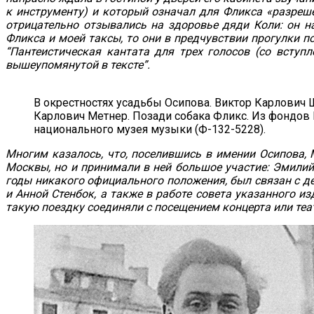
к инструменту) и который означал для Фликса «разреш
отрицательно отзывались на здоровье дяди Коли: он н
Фликса и моей таксы, то они в предчувствии прогулки 
“Пантеистическая кантата для трех голосов (со вступ
вышеупомянутой в тексте”.
В окрестностях усадьбы Осипова. Виктор Карлович
Карлович Метнер. Позади собака Фликс. Из фондов
национального музея музыки (Ф-132-5228).
Многим казалось, что, поселившись в имении Осипова, 
Москвы, но и принимали в ней большое участие: Эмилий
годы никакого официального положения, был связан с де
и Анной Стенбок, а также в работе совета указанного и
такую поездку соединяли с посещением концерта или теа