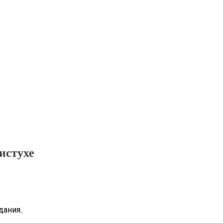
истухе
дания.