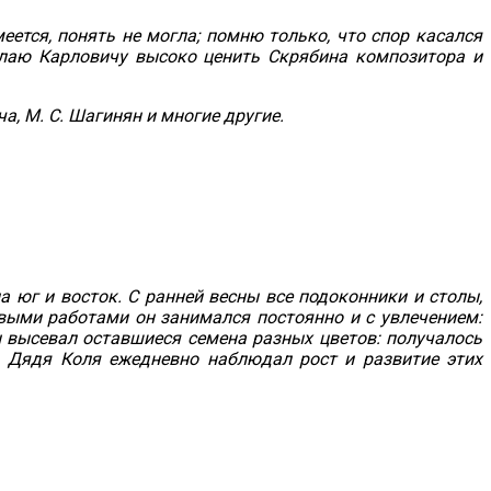
ется, понять не могла; помню только, что спор касался
олаю Карловичу высоко ценить Скрябина композитора и
а, М. С. Шагинян и многие другие.
 юг и восток. С ранней весны все подоконники и столы,
выми работами он занимался постоянно и с увлечением:
н высевал оставшиеся семена разных цветов: получалось
. Дядя Коля ежедневно наблюдал рост и развитие этих