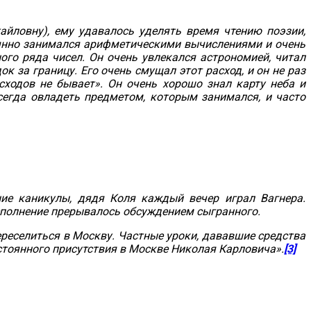
айловну), ему удавалось уделять время чтению поэзии,
оянно занимался арифметическими вычислениями и очень
ого ряда чисел. Он очень увлекался астрономией, читал
к за границу. Его очень смущал этот расход, и он не раз
асходов не бывает». Он очень хорошо знал карту неба и
всегда овладеть предметом, которым занимался, и часто
ние каникулы, дядя Коля каждый вечер играл Вагнера.
Исполнение прерывалось обсуждением сыгранного.
ереселиться в Москву. Частные уроки, дававшие средства
стоянного присутствия в Москве Николая Карловича».
[3]