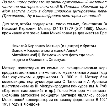
По большому счёту это не очень оригинальный материал
частично повторены в статье Б.Б. Павлова «Композитор 
Моя заслуга лишь в более широком цитировании перво
(Трахонеево). Ну и расшифровке некоторых личностей.
Для того, чтобы поддержать свою семью, Константин Ви
Николай Карлович Метнер (24.12.1879 (5.01.1880), Мос
проживали его жена Анна Михайловна (в девичестве Бра
Николай Карлович Метнер (в центре) с братом
Эмилем Карловичем и женой Анной
Михайловной[1]. Возможно, что фото сделано
на даче в Осипова в Свистухе.
Метнер происходил из семьи со скандинавскими корн
представительница знаменитого музыкального рода Гёди
был скрипачом и дирижером. В 1900 г. Н. Метнер бли
композицию под руководством С. Танеева и А. Аренско
выступлением на III Международном конкурсе им. А. Ру
«Картины настроений» и др.). Голос Метнера – пианист
Скрябина авторские концерты Метнера являлись событ
Московской консерватории по классу фортепиано. В 192
1951 году в Лондоне.