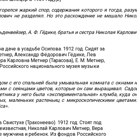
елся жаркий спор, содержания которого я тогда, разуме
лович не разделял. Но это расхождение не мешало Ник
денвейзер, А. Ф. Гёдике, братья и сестра Николая Карлович
 даче в усадьбе Осипова. 1912 год. Сидят за
етнер, Александр Фёдорович Гёдике, Лев
а Карловна Метнер (Тарасова), Е. М. Метнер,
 Российского национального музея музыки
ом с его спальней была умывальная комната с окнами на
ми с сеянцами цветов, которые он сам выращивал. Садо
ветника у него была «экспериментальная» клумба, куда о
ых, маленьких растеньиц с микроскопическими цветами
ca».
Свистухе (Трахонеево). 1912 год. Стоят под
еизвестная, Николай Карлович Метнер, Вера
е мужчина и ребенок. Из фондов Российского