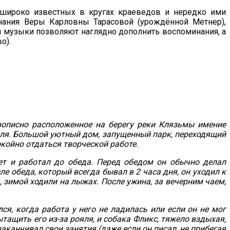
 широко известных в кругах краеведов и нередко ими
нания Веры Карловны Тарасовой (урождённой Метнер),
 музыки позволяют наглядно дополнить воспоминания, а
о).
ивописно расположенное на берегу реки Клязьмы имение
иля. Большой уютный дом, запущенный парк, переходящий
окойно отдаться творческой работе.
ет и работал до обеда. Перед обедом он обычно делал
е обеда, который всегда бывал в 2 часа дня, он уходил к
ь, зимой ходили на лыжах. После ужина, за вечерним чаем,
я, когда работа у него не ладилась или если он не мог
тащить его из-за рояля, и собака Фликс, тяжело вздыхая,
аканчивал свои занятия (даже если он писал, не прибегая