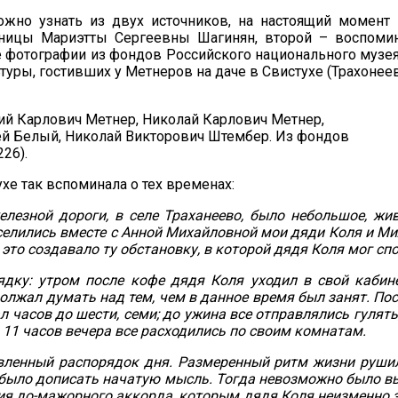
ожно узнать из двух источников, на настоящий момент
ницы Мариэтты Сергеевны Шагинян, второй – воспоми
фотографии из фондов Российского национального музея
уры, гостивших у Метнеров на даче в Свистухе (Трахонеев
лий Карлович Метнер, Николай Карлович Метнер,
рей Белый, Николай Викторович Штембер. Из фондов
26).
хе так вспоминала о тех временах:
елезной дороги, в селе Траханеево, было небольшое, ж
оселились вместе с Анной Михайловной мои дяди Коля и М
 это создавало ту обстановку, в которой дядя Коля мог сп
ядку: утром после кофе дядя Коля уходил в свой кабин
олжал думать над тем, чем в данное время был занят. Посл
ал часов до шести, семи; до ужина все отправлялись гулят
В 11 часов вечера все расходились по своим комнатам.
вленный распорядок дня. Размеренный ритм жизни рушилс
о было дописать начатую мысль. Тогда невозможно было вы
ия до-мажорного аккорда, которым дядя Коля неизменно з