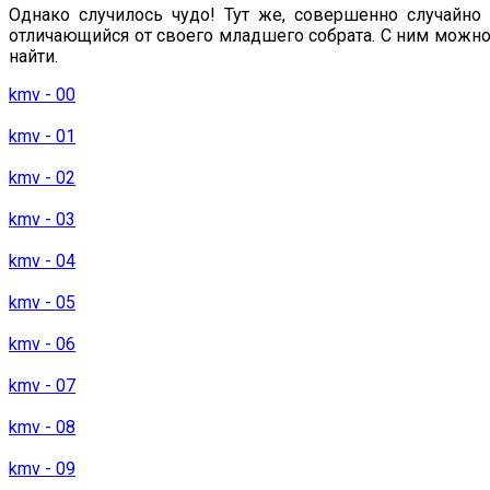
Однако случилось чудо! Тут же, совершенно случайн
отличающийся от своего младшего собрата. С ним можно 
найти.
kmv - 00
kmv - 01
kmv - 02
kmv - 03
kmv - 04
kmv - 05
kmv - 06
kmv - 07
kmv - 08
kmv - 09