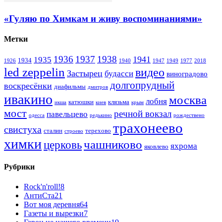
«Гуляю по Химкам и живу воспоминаниями»
Метки
1936
1937
1938
1941
1935
1934
1926
1940
1947
1949
1977
2018
led zeppelin
видео
Застырец
будасси
виноградово
долгопрудный
воскресёнки
диафильмы
дмитров
ивакино
москва
лобня
катюшки
клязьма
икша
киев
крым
мост
речной вокзал
павельцево
одесса
редькино
рождествено
трахонеево
свистуха
сталин
терехово
строево
химки
чашниково
церковь
яхрома
яковлево
Рубрики
Rock'n'roll!
8
АнтиСта
21
Вот моя деревня
64
Газеты и вырезки
7