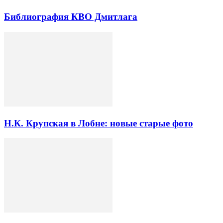
Библиография КВО Дмитлага
Н.К. Крупская в Лобне: новые старые фото