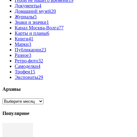
Герои не нашего времени
19
Документы
4
Домашний музей
20
Журналы
5
Знаки и значки
1
Канал Москва-Волга
77
Карты и планы
6
Книги
41
Марки
3
Публикации
23
Разное
3
Ретро-фото
32
Самоделки
4
Трофеи
15
Экспонаты
29
Архивы
Архивы
Популярное