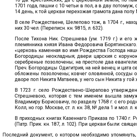
1701 года, пашни с 10 четьи в пол, а в дву потомуж, 
14 день, к той церкви перехожая грамота дана попу М
В селе Рождествене, Шелепово тож, в 1704 г., нахо
них 30 чел. (Переписн. кн. 9815, л. 632).
После Тихона Ник. Стрешнева (ум. 1719 г.) и его
племянника князя Ивана Федоровича Борятинскаго.
«церковь каменная во имя Рождества Господа нашег
Богородицы неокладныя; двери царския с коруною
серебреные позолочены; на престоле два евангели
Преч. Богородицы Одигитрия, на ней венец и цата с
обложены позолочены; ковчег оловянной, сосуды оло
дворе поп Никита Матвеев, у него сын Никита у гой
В 1723 г. село Рождествено-Шерапово утвержде
Стрешневою, которая с тем именем вышла замуж 
Владимиру Борисовичу, по разделу 1768 г. с его р
Колл, но гор. Москве, ст. л. кн. 38, № дела 1 и мол. л. 
В приходных книгах Казеннаго Приказа по 1740 г. Р
(Патр. Прик. кн. 187, л. 102). При церкви были: свя
Последний документ, о котором необходимо упомянуть,