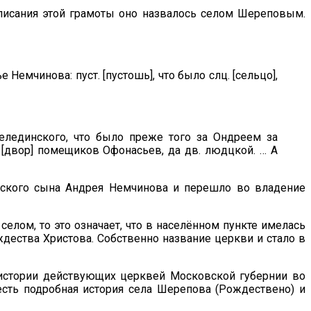
аписания этой грамоты оно назвалось селом Шереповым.
Немчинова: пуст. [пустошь], что было слц. [сельцо],
лединского, что было преже того за Ондреем за
. [двор] помещиков Офонасьев, да дв. людцкой. … А
ярского сына Андрея Немчинова и перешло во владение
селом, то это означает, что в населённом пункте имелась
ждества Христова. Собственно название церкви и стало в
 истории действующих церквей Московской губернии во
есть подробная история села Шерепова (Рождествено) и