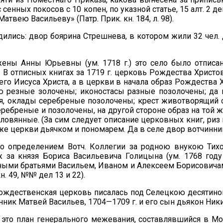
с сенных покосов с 10 копен, по указной статье, 15 алт. 2 
атвею Васильеву» (Патр. Прик. кн. 184, л. 98).
дились: двор боярина Стрешнева, в котором жили 32 чел. 
 жены Анны Юрьевны (ум. 1718 г.) это село было отписан
 В отписных книгах за 1719 г. церковь Рождества Христ
о Иисуса Христа, а в церкви в начала образ Рождества Х
 резные золочены; иконостасы разные позолочены; да 
я, оклады серебреные позолочены; крест животворящий 
еребреные и позолочены, на другой стороне образ на той
вянные. (За сим следует описание церковных книг, риз и
 же церкви дьячком и пономарем. Да в селе двор вотчинни
но определением Вотч. Коллегии за родною внукою Ти
за князя Бориса Васильевича Голицына (ум. 1768 году
одными братьями Васильем, Иваном и Алексеем Борисовичам
кн. 49, №№ дел 13 и 22).
ождественская церковь писалась под Селецкою десятиною.
щенник Матвей Васильев, 1704—1709 г. и его сын дьякон Ники
 это план генерального межевания, составлявшийся в Мо