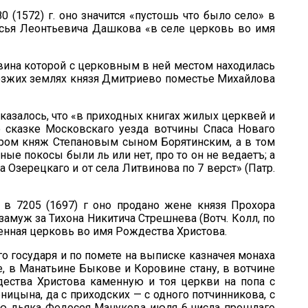
1572) г. оно значится «пустошь что было село» в
асья Леонтьевича Дашкова «в селе церковь во имя
овина которой с церковным в ней местом находилась
розжих землях князя Дмитриево поместье Михайлова
оказалось, что «в приходных книгах жилых церквей и
 сказке Московскаго уезда вотчины Спаса Новаго
ором княж Степановым сыном Борятинским, а в том
ые покосы были ль или нет, про то он не ведаетъ; а
а Озерецкаго и от села Литвинова по 7 верст» (Патр.
в 7205 (1697) г оно продано жене князя Прохора
замуж за Тихона Никитича Стрешнева (Вотч. Колл, по
каменная церковь во имя Рождества Христова.
го государя и по помете на выписке казначея монаха
, в Манатьине Быкове и Коровине стану, в вотчине
ества Христова каменную и тоя церкви на попа с
ницына, да с приходских — с одного потчинникова, с
сью дьяка Федосея Манукова июля 6 числа прошлаго