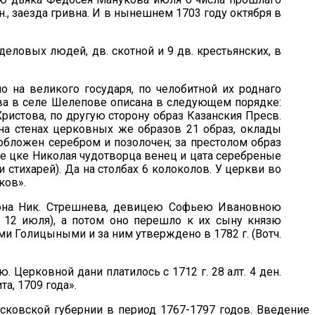
ден., заезда гривна. И в нынешнем 1703 году октября в
деловых людей, дв. скотной и 9 дв. крестьянских, в
о на великого государя, по челобитной их роднаго
ова в селе Шелепове описана в следующем порядке:
ристова, по другую сторону образ Казанския Пресв.
на стенах церковных же образов 21 образ, оклады
обложен серебром и позолочен; за престолом образ
 же цке Николая чудотворца венец и цата серебреные
 стихарей). Да на столбах 6 колоколов. У церкви во
ков».
хона Ник. Стрешнева, девицею Софьею Ивановною
 12 июля), а потом оно перешло к их сыну князю
и Голицыными и за ним утверждено в 1782 г. (Вотч.
 Церковной дани платилось с 1712 г. 28 алт. 4 ден.
та, 1709 года».
сковской губернии в период 1767-1797 годов. Введение