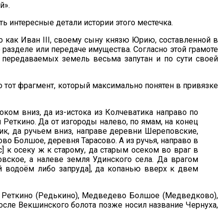
й».
ь интересные детали истории этого местечка.
 как Иван III, своему сыну князю Юрию, составленной в
 разделе или передаче имущества. Согласно этой грамоте
 передаваемых земель весьма запутан и по сути своей
о тот фрагмент, который максимально понятен в привязке
оком вниз, да из-истока из Колчеватика направо по
 Реткино. Да от изгороды налево, по ямам, на конец
ик, да ручьем вниз, направе деревни Шереповские,
 Болшое, деревня Тарасово. А из ручья, направо в
] к осеку ж к старому, да старым осеком во враг в
вское, а налеве земля Удинского села. Да врагом
й водоём либо запруда], да копанью вверх к двем
, Реткино (Редькино), Медведево Болшое (Медведково),
осле Векшинского болота позже носил название Чернуха,