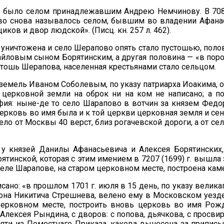
 было селом принадлежавшим Андрею Немчинову. В 7080 (
пово снова называлось селом, бывшим во владении Афан
ков и двор людской». (Писц. кн. 257 л. 462).
а уничтожена и село Шерапово опять стало пустошью, пол
ихайловым сыном Борятинским, а другая половина — «в по
пустошь Шерапова, населенная крестьянами стало сельцом.
 земель Иваном Соболевым, по указу пaтpиapxa Иоакима, 
церковной земли на оброк ни на ком не написано; а по
фия: ныне-де то село Шарапово в вотчин за князем Фед
ерковь во имя была и к той церкви церковная земля и сенн
село от Москвы 40 верст, близ рогачевской дороги, а от сел
у князей Данилы Афанасьевича и Алексея Борятинских, 
тинской, которая с этим имением в 7207 (1699) г. вышла 
их в селе Шарапове, на старом церковном месте, построена 
сано: «в прошлом 1701 г. июля в 15 день, по указу велика
хона Никитича Стрешнева, велено ему в Московском уезде
церковном месте, построить вновь церковь во имя Рожд
Алексея Рындина, с дворов: с попова, дьячкова, с просвир
амяти из Поместнаго Приказа, какова вынесена за припи