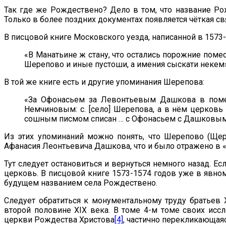
Так где же Рождествено? Дело в том, что название Ро
Только в более поздних документах появляется чёткая с
В писцовой книге Московского уезда, написанной в 1573
«В Манатьине ж стану, что остались порожние помест
Шерепово и иные пустоши, а имения сыскати некем
В той же книге есть и другие упоминания Шерепова:
«За Офонасьем за Левонтьевым Дашкова в помес
Немчиновым: c. [село] Шерепова, а в нём церковь 
сошным писмом списан … с Офонасьем с Дашковы
Из этих упоминаний можно понять, что Шерепово (Щер
Афанасия Леонтьевича Дашкова, что и было отражено в 
Тут следует остановиться и вернуться немного назад. Ес
церковь. В писцовой книге 1573-1574 годов уже в явном
будущем названием села Рождествено.
Следует обратиться к монументальному труду братьев
второй половине XIX века. В томе 4-м томе своих исс
церкви Рождества Христова
[4]
, частично перекликающа