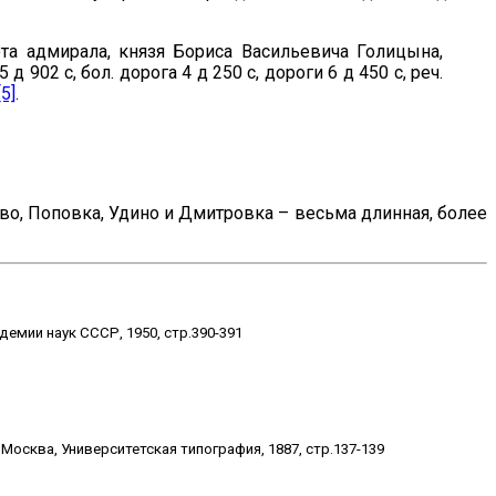
та адмирала, князя Бориса Васильевича Голицына,
 902 с, бол. дорога 4 д 250 с, дороги 6 д 450 с, реч.
[5]
.
во, Поповка, Удино и Дмитровка – весьма длинная, более
емии наук СССР, 1950, стр.390-391
 Москва, Университетская типография, 1887, стр.137-139