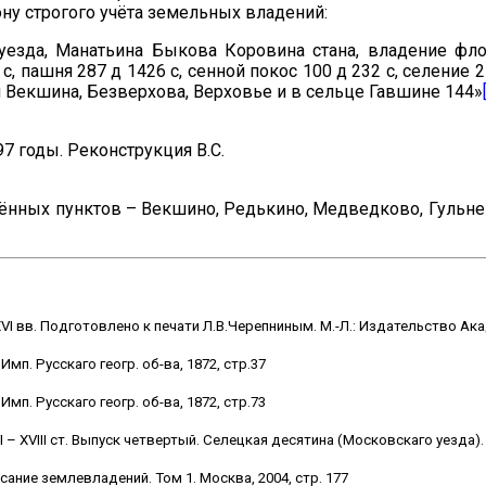
у строгого учёта земельных владений:
езда, Манатьина Быкова Коровина стана, владение фло
, пашня 287 д 1426 с, сенной покос 100 д 232 с, селение 25 д
ям Векшина, Безверхова, Верховье и в сельце Гавшине 144»
7 годы. Реконструкция В.С.
ённых пунктов – Векшино, Редькино, Медведково, Гульне
 вв. Подготовлено к печати Л.В.Черепниным. М.-Л.: Издательство Акад
п. Русскаго геогр. об-ва, 1872, стр.37
п. Русскаго геогр. об-ва, 1872, стр.73
– XVIII ст. Выпуск четвертый. Селецкая десятина (Московскаго уезда).
сание землевладений. Том 1. Москва, 2004, стр. 177