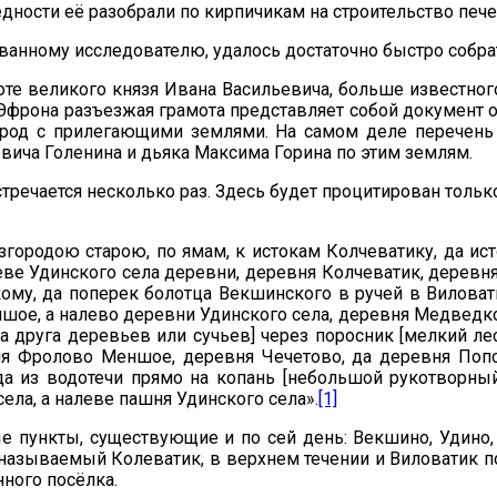
дности её разобрали по кирпичикам на строительство пече
ванному исследователю, удалось достаточно быстро собрат
е великого князя Ивана Васильевича, больше известного
 Эфрона разъезжая грамота представляет собой документ о
город с прилегающими землями. На самом деле перечень
вича Голенина и дьяка Максима Горина по этим землям.
речается несколько раз. Здесь будет процитирован тольк
городою старою, по ямам, к истокам Колчеватику, да ист
ве Удинского села деревни, деревня Колчеватик, деревня
му, да поперек болотца Векшинского в ручей в Виловат
е, а налево деревни Удинского села, деревня Медведково
а друга деревьев или сучьев] через поросник [мелкий лес
я Фролово Меншое, деревня Чечетово, да деревня Попо
 да из водотечи прямо на копань [небольшой рукотворны
ела, а налеве пашня Удинского села».
[1]
ые пункты, существующие и по сей день: Векшино, Удино
 называемый Колеватик, в верхнем течении и Виловатик п
нного посёлка.