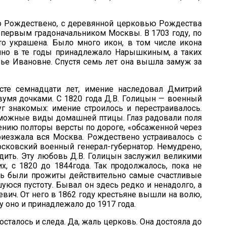
ело Рождествено, с деревянной церковью Рождества
о первым градоначальником Москвы. В 1703 году, по
то украшена. Было много икон, в том числе икона
ино в те годы принадлежало Нарышкиным, а таких
фье Ивановне. Спустя семь лет она вышла замуж за
сте семнадцати лет, имение наследовал Дмитрий
умя дочками. С 1820 года Д.В. Голицын — военный
 знакомых: имение строилось и перестраивалось.
зможные виды домашней птицы. Глаз радовали поля
мению полторы версты по дороге, «обсаженной через
риезжала вся Москва. Рождествено устраивалось с
осковский военный генерал-губернатор. Немудрено,
одить. Эту любовь Д.В. Голицын заслужил великими
, с 1820 до 1844года. Так продолжалось, пока не
есь были прожиты действительно самые счастливые
шуюся пустоту. Бывал он здесь редко и ненадолго, а
ич. От него в 1862 году крестьяне вышли на волю,
 оно и принадлежало до 1917 года.
сталось и следа. Да, жаль церковь. Она достояла до