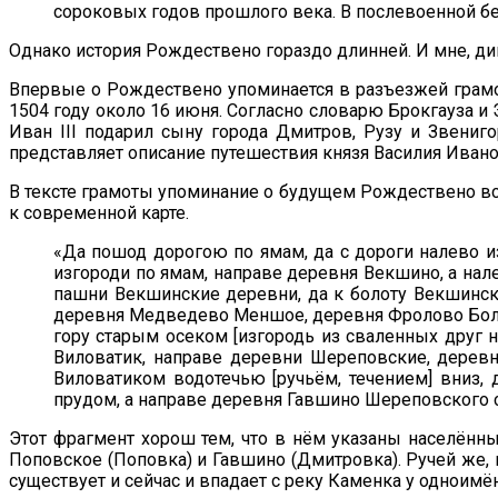
сороковых годов прошлого века. В послевоенной бе
Однако история Рождествено гораздо длинней. И мне, ди
Впервые о Рождествено упоминается в разъезжей грамот
1504 году около 16 июня. Согласно словарю Брокгауза и
Иван III подарил сыну города Дмитров, Рузу и Звени
представляет описание путешествия князя Василия Ивано
В тексте грамоты упоминание о будущем Рождествено вст
к современной карте.
«Да пошод дорогою по ямам, да с дороги налево из
изгороди по ямам, направе деревня Векшино, а нале
пашни Векшинские деревни, да к болоту Векшинско
деревня Медведево Меншое, деревня Фролово Болшо
гору старым осеком [изгородь из сваленных друг н
Виловатик, направе деревни Шереповские, деревн
Виловатиком водотечью [ручьём, течением] вниз,
прудом, а направе деревня Гавшино Шереповского с
Этот фрагмент хорош тем, что в нём указаны населённ
Поповское (Поповка) и Гавшино (Дмитровка). Ручей же,
существует и сейчас и впадает с реку Каменка у одноимё