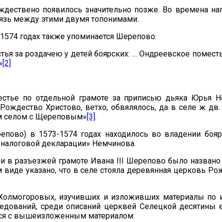
ждествено появилось значительно позже. Во времена н
вязь между этими двумя топонимами.
-1574 годах также упоминается Шерепово:
ья за роздачею у детей боярских: … Ондреевское поместье 
»
[2]
тье по отдельной грамоте за приписью дьяка Юрья Не
Рождество Христово, ветхо, обвялялось, да в селе ж дв
м селом с Щереповым»
[3]
.
епово) в 1573-1574 годах находилось во владении бо
«налоговой декларации» Немчинова.
ли в разъезжей грамоте Ивана III Шерепово было названо 
 виде указано, что в селе стояла деревянная церковь Ро
 Холмогоровых, изучивших и изложивших материалы по
ледований, среди описаний церквей Селецкой десятины 
яся с вышеизложенным материалом: