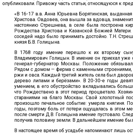
опубликовали. Привожу часть статьи, относящуюся к пред
«В 16-17 в.в. Анна Юрьевна Борятинская, выданна
Христова. Овдовев, она вышла за вдовца, знаменит
настоянию Стрешнева, в селе была построена кир
Рождества Христова и Казанской Божией Матери.
соседей надо было принимать достойно. Т.Н. Стре
князя Б.В. Голицына.
В 1768 году имение перешло к их второму сыну
Владимирович Голицын. В имение он приехал уже 
генерал-губернатор Москвы. Положение обязывал
Рядом с домом — ферма с каменными строениями, 
ржи и овса. Каждый третий житель села был дворов
дерево липами и берёзами». В 20-30-е годы девя
умением, в его обустройство вкладывались больши
что Рождествено в этот период процветало. Хозяи
стараниями на благо Москвы. Свой хлопотный пос
произошло печальное событие: умерла княгиня. П
годы, поэтому боль от потери ощущалась в этом мес
после смерти Д.В. Голицына имение пустовало. Сл
получив половину земли. В дальнейшем имение был
В настоящее время об усадьбе напоминают лишь оста