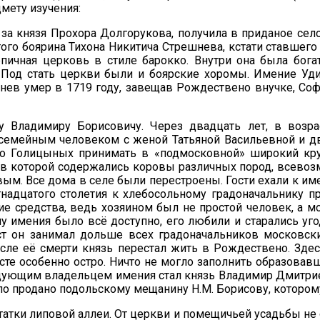
мету изучения:
я за князя Прохора Долгорукова, получила в приданое с
ого боярина Тихона Никитича Стрешнева, кстати ставшег
пичная церковь в стиле барокко. Внутри она была бога
 Под стать церкви были и боярские хоромы. Имение Уд
шнев умер в 1719 году, завещав Рождествено внучке, Со
 Владимиру Борисовичу. Через двадцать лет, в возра
семейным человеком с женой Татьяной Васильевной и дв
о Голицыных принимать в «подмосковной» широкий круг
в которой содержались коровы различных пород, всево
ым. Все дома в селе были перестроены. Гости ехали к и
тнадцатого столетия к хлебосольному градоначальнику п
е средства, ведь хозяином был не простой человек, а м
ну имения было всё доступно, его любили и старались уг
т он занимал дольше всех градоначальников московских
осле её смерти князь перестал жить в Рождествено. Зд
те особенно остро. Ничто не могло заполнить образовав­
едующим владельцем имения стал князь Владимир Дмитриев
о продано подольскому мещанину Н.М. Борисову, которому
тки липовой аллеи. От церкви и помещичьей усадьбы не о