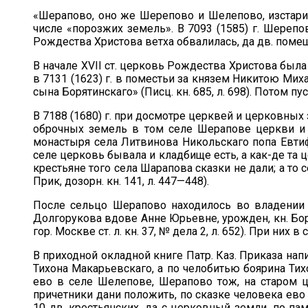
«Шерапово, оно же Шерепово и Шелепово, изстари
числе «порозжих земель». В 7093 (1585) г. Шере
Рождества Христова ветха обвалилась, да дв. помещи
В начале XVII ст. церковь Рождества Христова был
в 7131 (1623) г. в поместьи за князем Никитою М
сына Борятинскаго» (Писц. кн. 685, л. 698). Потом 
В 7188 (1680) г. при досмотре церквей и церковных
оброчных земель в том селе Шерапове церкви и 
монастыря села Литвинова Никольскаго попа Евти
селе церковь бывала и кладбище есть, а как-де та ц
крестьяне того села Шарапова сказки не дали; а то 
Прик, дозорн. кн. 141, л. 447—448).
После сельцо Шерапово находилось во владении 
Долгорукова вдове Анне Юрьевне, урожден, кн. Боря
гор. Москве ст. л. кн. 37, № дела 2, л. 652). При н
В приходной окладной книге Патр. Каз. Приказа напи
Тихона Макарьевскаго, а по челобитью боярина Ти
ево в селе Шелепове, Шерапово тож, на старом 
причетники дани положить, по сказке человека ево 
10 дв. крестьянских, да с церковный земли, по п