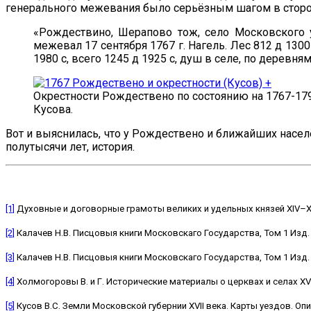
генерального межевания было серьёзным шагом в сторон
«Рождествино, Шерапово тож, село Московского у
межевал 17 сентября 1767 г. Нагель. Лес 812 д 1300 с
1980 с, всего 1245 д 1925 с, душ в селе, по деревн
Окрестности Рождествено по состоянию на 1767-179
Кусова.
Вот и выяснилась, что у Рождествено и ближайших насел
полутысячи лет, история.
[1]
Духовные и договорные грамоты великих и удельных князей XIV–XVI
[2]
Калачев Н.В. Писцовыя книги Московскаго Государства, Том 1 Изд. Им
[3]
Калачев Н.В. Писцовыя книги Московскаго Государства, Том 1 Изд. Им
[4]
Холмогоровы В. и Г. Исторические материалы о церквах и селах XVI 
[5]
Кусов В.С. Земли Московской губернии XVII века. Карты уездов. Опи