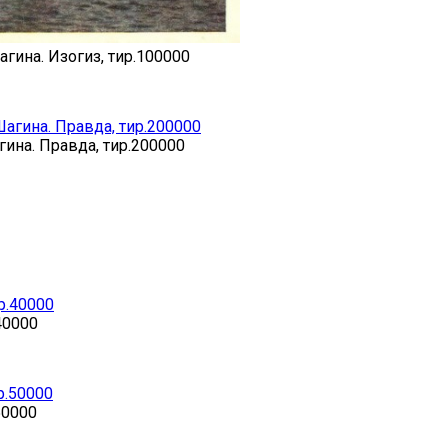
гина. Изогиз, тир.100000
ина. Правда, тир.200000
40000
50000