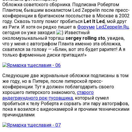
Обложка советского сборника. Подписана Робертом
Плантом, бывшим вокалистом Led Zeppelin после пресс-
конференции в британском посольстве в Москве в 2002
году. Сквозь толпу помог пробиться
Let It Led
, мой друг
из Риги. И хотя он редко пишет в
Форуме
LedZeppelin.Ru
,
сегодня он уже заходил
Известный
околомузыкальный торгаш
sergey rolling sto
, увидев,
что у меня с автографом Планта именно эта обложка,
схватился за голову — «Блин, вот это будет раритет! А я
только фирменные диски притащил!»
Следующие две журнальные обложки подписаны в том
же году, но в Питере, после питерской пресс-
конференции. Тут я должен поблагодарить своего
хорошего питерского знакомого,
старого
андеграундного рок-тусовщика
, который сумел
пробиться к телу Роберта и сорвать эти пару автографов,
пока я возился с видеокамерой и прочими техническими
причиндалами.