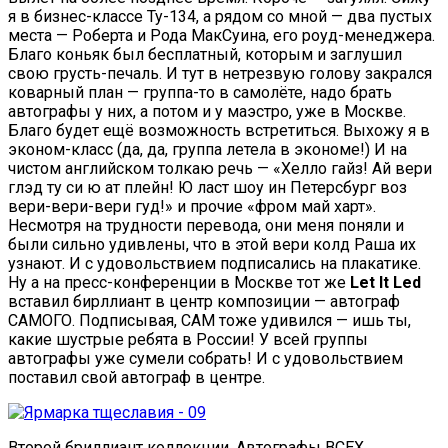
я в бизнес-классе Ту-134, а рядом со мной — два пустых
места — Роберта и Рода МакСуина, его роуд-менеджера.
Благо коньяк был бесплатный, которым и заглушил
свою грусть-печаль. И тут в нетрезвую голову закрался
коварный план — группа-то в самолёте, надо брать
автографы у них, а потом и у маэстро, уже в Москве.
Благо будет ещё возможность встретиться. Выхожу я в
эконом-класс (да, да, группа летела в экономе!) И на
чистом английском толкаю речь — «Хелло гайз! Ай вери
глэд ту си ю ат плейн! Ю ласт шоу ин Петерсбург воз
вери-вери-вери гуд!» и прочие «фром май харт».
Несмотря на трудности перевода, они меня поняли и
были сильно удивлены, что в этой вери колд Раша их
узнают. И с удовольствием подписались на плакатике.
Ну а на пресс-конференции в Москве тот же
Let It Led
вставил бирллиант в центр композиции — автограф
САМОГО. Подписывая, САМ тоже удивился — ишь ты,
какие шустрые ребята в России! У всей группы
автографы уже сумели собрать! И с удовольствием
поставил свой автограф в центре.
Второй бриллиант коллекции. Автографы ВСЕХ