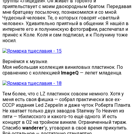
труппы «Лицедеи». Он живёт в Торонто и
приятельствует с моим двоюродным братом. Передавая
мне братцеву посылочку, познакомился и со мной.
Чудесный человек. Те, о которых говорят «светлый
человек». Удивительно приятный в общении. Я нашёл в
интернете его и полунинскую фотографии, распечатал и
принёс к Коле. Коля и сам подписал, и к Полунину тоже
носил.
Вернёмся к музыке.
Моя небольшая коллекция виниловых пластинок. По
сравнению с коллекцией
ImageQ
— лепет младенца.
Тем более, что с LZ пластинок совсем немного. Хотя у
меня есть своя фишка — собрал практически все ex-
СССР издания Led Zeppelin и даже чуток Роберта Планта.
Не хватает только двух заводов Stairway To Heaven из
пяти — тбилисского и какого-то ещё одного. И есть
концерт в O2 на тройном виниле. Ограниченный тираж.
Спасибо
wanderer
‘у, уговорил в своё время прикупить.
Всё остальное — достаточно стандартно.