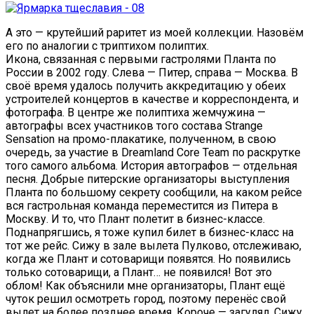
А это — крутейший раритет из моей коллекции. Назовём
его по аналогии с триптихом полиптих.
Икона, связанная с первыми гастролями Планта по
России в 2002 году. Слева — Питер, справа — Москва. В
своё время удалось получить аккредитацию у обеих
устроителей концертов в качестве и корреспондента, и
фотографа. В центре же полиптиха жемчужина —
автографы всех участников того состава Strange
Sensation на промо-плакатике, полученном, в свою
очередь, за участие в Dreamland Core Team по раскрутке
того самого альбома. История автографов — отдельная
песня. Добрые питерские организаторы выступления
Планта по большому секрету сообщили, на каком рейсе
вся гастрольная команда переместится из Питера в
Москву. И то, что Плант полетит в бизнес-классе.
Поднапрягшись, я тоже купил билет в бизнес-класс на
тот же рейс. Сижу в зале вылета Пулково, отслеживаю,
когда же Плант и сотоварищи появятся. Но появились
только сотоварищи, а Плант… не появился! Вот это
облом! Как объяснили мне организаторы, Плант ещё
чуток решил осмотреть город, поэтому перенёс свой
вылет на более позднее время. Короче — загулял. Сижу