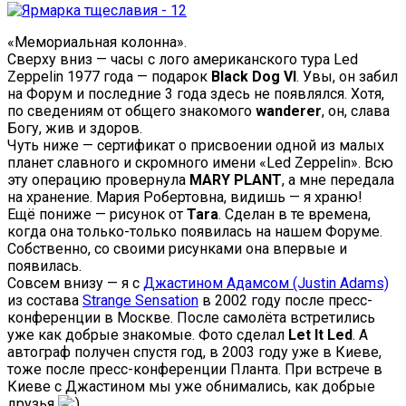
«Мемориальная колонна».
Сверху вниз — часы с лого американского тура Led
Zeppelin 1977 года — подарок
Black Dog VI
. Увы, он забил
на Форум и последние 3 года здесь не появлялся. Хотя,
по сведениям от общего знакомого
wanderer
, он, слава
Богу, жив и здоров.
Чуть ниже — сертификат о присвоении одной из малых
планет славного и скромного имени «Led Zeppelin». Всю
эту операцию провернула
MARY PLANT
, а мне передала
на хранение. Мария Робертовна, видишь — я храню!
Ещё пониже — рисунок от
Tara
. Сделан в те времена,
когда она только-только появилась на нашем Форуме.
Собственно, со своими рисунками она впервые и
появилась.
Совсем внизу — я с
Джастином Адамсом (Justin Adams)
из состава
Strange Sensation
в 2002 году после пресс-
конференции в Москве. После самолёта встретились
уже как добрые знакомые. Фото сделал
Let It Led
. А
автограф получен спустя год, в 2003 году уже в Киеве,
тоже после пресс-конференции Планта. При встрече в
Киеве с Джастином мы уже обнимались, как добрые
друзья