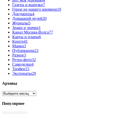
Вот моя деревня
64
Газеты и вырезки
7
Герои не нашего времени
19
Документы
4
Домашний музей
20
Журналы
5
Знаки и значки
1
Канал Москва-Волга
77
Карты и планы
6
Книги
41
Марки
3
Публикации
23
Разное
3
Ретро-фото
32
Самоделки
4
Трофеи
15
Экспонаты
29
Архивы
Архивы
Популярное