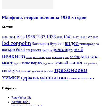
Марфино, вторая половина 1930-х годов
Метки
1936
1937
1938
1941
1935
1934
1926
1940
1947
1949
1977
2018
led zeppelin
видео
Застырец
будасси
виноградово
долгопрудный
воскресёнки
диафильмы
дмитров
ивакино
москва
лобня
катюшки
клязьма
икша
киев
крым
мост
речной вокзал
павельцево
одесса
редькино
рождествено
трахонеево
свистуха
сталин
терехово
строево
химки
чашниково
церковь
яхрома
яковлево
Рубрики
Rock'n'roll!
8
АнтиСта
21